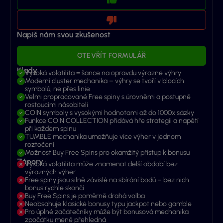
Napiš nám svou zkušenost
OTEVŘÍT FORMULÁŘ
Klady
Vysoká volatilita = šance na opravdu výrazné výhry
Moderní cluster mechanika – výhry se tvoří v blocích
symbolů, ne přes linie
Velmi propracované Free spiny s úrovněmi a postupně
rostoucími násobiteli
COIN symboly s vysokými hodnotami až do 1000x sázky
Funkce COIN COLLECTION přidává hře strategii a napětí
při každém spinu
TUMBLE mechanika umožňuje více výher v jednom
roztočení
Možnost Buy Free Spins pro okamžitý přístup k bonusu
Zápory
Vysoká volatilita může znamenat delší období bez
výrazných výher
Free spiny jsou silně závislé na sbírání bodů – bez nich
bonus rychle skončí
Buy Free Spins je poměrně drahá volba
Neobsahuje klasické bonusy typu jackpot nebo gamble
Pro úplné začátečníky může být bonusová mechanika
zpočátku méně přehledná