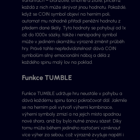
variantách – bronzové, stříbrné a zlaté, přičemž
každá z nich může skrývat jinou hodnotu. Pokaždé,
když se COIN symbol objeví na herním poli,
automat mu náhodně přiřadí peněžní hodnotu z
předem dané škály. Tyto hodnoty se pohybují od 1x
až do 1000x sázky, takže i nenápadný symbol
může v jediném okamžiku výrazně změnit průběh
hry. Právě tahle nepředvídatelnost dává COIN
symbolům silný emocionální náboj a dělá z
každého spinu malý lov na poklad.
Funkce TUMBLE
Funkce TUMBLE udržuje hru neustále v pohybu a
dává každému spinu šanci pokračovat dál. Jakmile
se na herním poli vytvoří výherní kombinace,
výherní symboly zmizí a na jejich místo spadnou
nové shora, aniž by bylo nutné znovu sázet. Díky
tomu může během jediného roztočení vzniknout
více výher za sebou, což výrazně zvyšuje napětí i