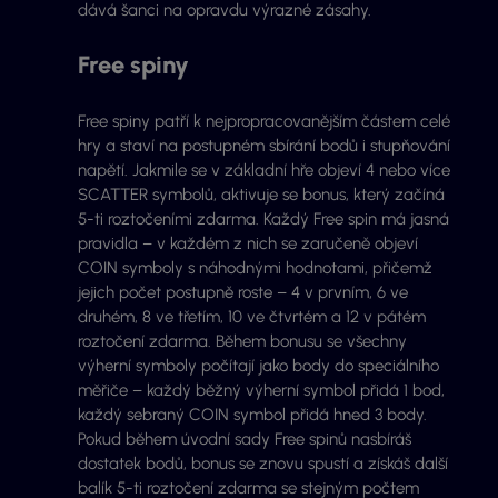
dává šanci na opravdu výrazné zásahy.
Free spiny
Free spiny patří k nejpropracovanějším částem celé
hry a staví na postupném sbírání bodů i stupňování
napětí. Jakmile se v základní hře objeví 4 nebo více
SCATTER symbolů, aktivuje se bonus, který začíná
5-ti roztočeními zdarma. Každý Free spin má jasná
pravidla – v každém z nich se zaručeně objeví
COIN symboly s náhodnými hodnotami, přičemž
jejich počet postupně roste – 4 v prvním, 6 ve
druhém, 8 ve třetím, 10 ve čtvrtém a 12 v pátém
roztočení zdarma. Během bonusu se všechny
výherní symboly počítají jako body do speciálního
měřiče – každý běžný výherní symbol přidá 1 bod,
každý sebraný COIN symbol přidá hned 3 body.
Pokud během úvodní sady Free spinů nasbíráš
dostatek bodů, bonus se znovu spustí a získáš další
balík 5-ti roztočení zdarma se stejným počtem