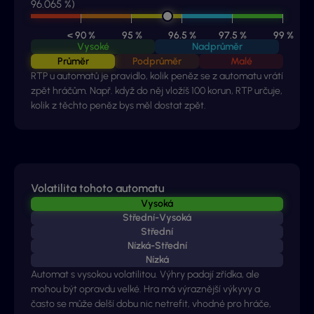
96.065 %)
< 90 %
95 %
96.5 %
97.5 %
99 %
Vysoké
Nadprůměr
Průměr
Podprůměr
Malé
RTP u automatů je pravidlo, kolik peněz se z automatu vrátí
zpět hráčům. Např. když do něj vložíš 100 korun, RTP určuje,
kolik z těchto peněz bys měl dostat zpět.
Volatilita tohoto automatu
Vysoká
Střední-Vysoká
Střední
Nízká-Střední
Nízká
Automat s vysokou volatilitou. Výhry padají zřídka, ale
mohou být opravdu velké. Hra má výraznější výkyvy a
často se může delší dobu nic netrefit, vhodné pro hráče,