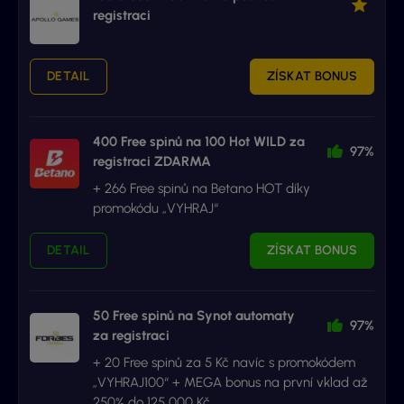
registraci
DETAIL
ZÍSKAT BONUS
400 Free spinů na 100 Hot WILD za
97%
registraci ZDARMA
+ 266 Free spinů na Betano HOT díky
promokódu „VYHRAJ“
DETAIL
ZÍSKAT BONUS
50 Free spinů na Synot automaty
97%
za registraci
+ 20 Free spinů za 5 Kč navíc s promokódem
„VYHRAJ100“ + MEGA bonus na první vklad až
250% do 125 000 Kč