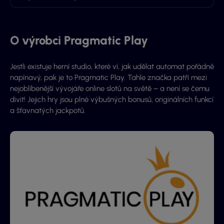
O výrobci Pragmatic Play
Jestli existuje herní studio, které ví, jak udělat automat pořádně
napínavý, pak je to Pragmatic Play. Tahle značka patří mezi
nejoblíbenější vývojáře online slotů na světě – a není se čemu
divit! Jejich hry jsou plné výbušných bonusů, originálních funkcí
a šťavnatých jackpotů.