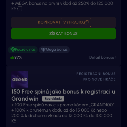
+ MEGA bonus na první vklad až 250% do 125 000
Kč
KOPÍROVAT
VYHRAJ100
ZÍSKAT BONUS
Pouze u nás
Mega bonus
97%
Detail bonusu
REGISTRAČNÍ BONUS
PRO NOVÉ HRÁČE
150 Free spinů jako bonus k registraci u
Grandwin
Bez vkladu
+ 100 Free spinů navíc s promo kódem „GRAND100“
+ 100% k druhému vkladu až do 15 000 Kč nebo
200 % k druhému vkladu od 15 000 Kč do 100 000
Kč