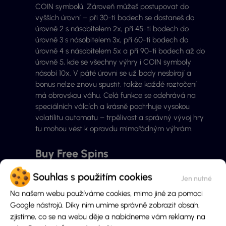
COIN symbolů. Zároveň můžeš postupovat do
vyšších úrovní – při 30-ti bodech se dostaneš do
úrovně 2 s násobitelem 2x, při 45-ti bodech do
úrovně 3 s násobitelem 3x, při 60-ti bodech do
úrovně 4 s násobitelem 5x a při 90-ti bodech až do
úrovně 5, kde se všechny výhry i COIN symboly
násobí 10x. V páté úrovni se už body nesbírají a
bonus nelze znovu spustit, takže každé roztočení
má obrovskou váhu. Celá funkce se odehrává na
speciálních válcích a krásně podtrhuje vysokou
volatilitu automatu – trpělivost a správný vývoj hry
tu mohou vést k opravdu mimořádným výhrám.
Buy Free Spins
Souhlas s použitím cookies
Funkci Buy Free Spins si můžeš spustit i bez čekání
na náhodu, a to díky možnosti jejich okamžitého
Na našem webu používáme cookies, mimo jiné za pomoci
nákupu. Přímo ze základní hry lze kolo Free spinů
Google nástrojů. Díky nim umíme správně zobrazit obsah,
zakoupit za 100násobek aktuální celkové sázky,
zjistíme, co se na webu děje a nabídneme vám reklamy na
což ocení hlavně hráči, kteří chtějí jít rovnou k