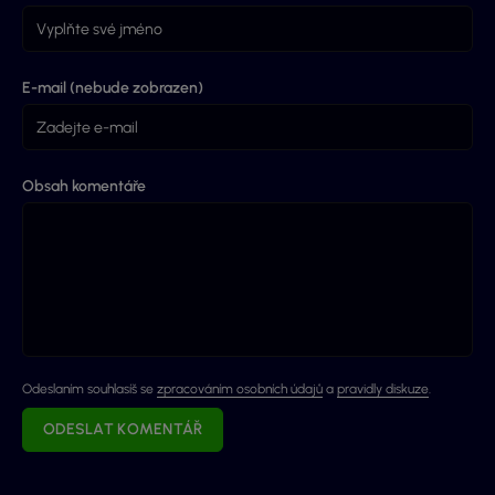
E-mail (nebude zobrazen)
Obsah komentáře
Odeslaním souhlasíš se
zpracováním osobních údajů
a
pravidly diskuze
.
ODESLAT KOMENTÁŘ