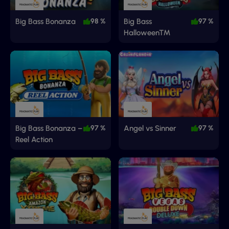
Big Bass Bonanza
98 %
Big Bass
97 %
Halloween™
Big Bass Bonanza –
97 %
Angel vs Sinner
97 %
Reel Action