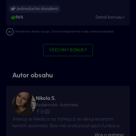
Jednoduché dosažení
96%
Detail bonusu
Ministerstvo financí varuje: Účastí na hazardní hře může vzniknout závislost.
VŠECHNY BONUSY
Autor obsahu
Nikola S.
Redaktorka · Automaty
Jmenuji se Nikola a na Vyhraj.cz se věnuji recenzím
herních automatů. Baví mě analyzovat jejich funkce a
přinášet čtenářům přehledné a objektivní informace,
Více o autorovi