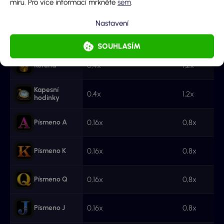
míru. Pro více informací mrkněte
sem
.
Králíček
1,2x
2,4x
Nastavení
Klobouk
0,8x
1,6x
SOUHLASÍM
Koruna
0,4x
1,2x
Kapesní
0,4x
1,2x
hodinky
Písmeno A
0,16x
0,8x
Písmeno K
0,16x
0,8x
Písmeno Q
0,16x
0,8x
Písmeno J
0,16x
0,8x