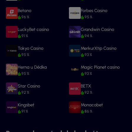
Betano
Forbes Casino
96 %
95 %
LuckyBet casino
Grandwin Casino
91 %
94 %
Tokyo Casino
MerkurXtip Casino
95 %
93 %
Herna u Dědka
Magic Planet casino
95 %
93 %
Star Casino
BETX
92 %
92 %
Kingsbet
Monacobet
91 %
86 %