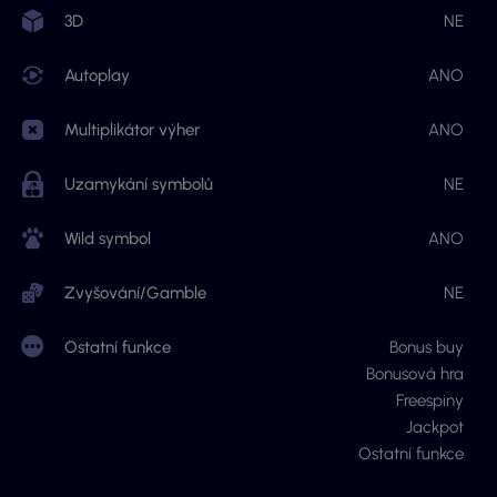
3D
NE
Autoplay
ANO
Multiplikátor výher
ANO
Uzamykání symbolů
NE
Wild symbol
ANO
Zvyšování/Gamble
NE
Ostatní funkce
Bonus buy
Bonusová hra
Freespiny
Jackpot
Ostatní funkce