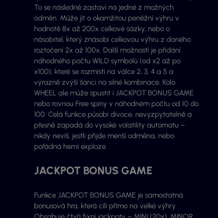
To se následně zastaví na jedné z možných
odměn. Může jít o okamžitou peněžní výhru v
hodnotě 8x až 200x celkové sázky, nebo o
násobitel, který znásobí celkovou výhru z daného
roztočení 2x až 100x. Další možností je přidání
náhodného počtu WILD symbolů (od x2 až po
x100), které se rozmístí na válce 2, 3, 4 a 5 a
výrazně zvýší šanci na silné kombinace. Kolo
WHEEL ale může spustit i JACKPOT BONUS GAME
nebo rovnou Free spiny v náhodném počtu od 10 do
100. Celá funkce působí divoce, nevyzpytatelně a
přesně zapadá do vysoké volatility automatu –
nikdy nevíš, jestli přijde menší odměna, nebo
pořádná herní exploze.
JACKPOT BONUS GAME
Funkce JACKPOT BONUS GAME je samostatná
bonusová hra, která cílí přímo na velké výhry.
Obsahuje čtyři fixní jackpoty – MINI (20x), MINOR