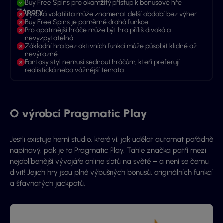
Buy Free Spins pro okamžitý přístup k bonusové hře
Zápory
Vysoká volatilita může znamenat delší období bez výher
Buy Free Spins je poměrně drahá funkce
Pro opatrnější hráče může být hra příliš divoká a
nevyzpytatelná
Základní hra bez aktivních funkcí může působit klidně až
nevýrazně
Fantasy styl nemusí sednout hráčům, kteří preferují
realistická nebo vážnější témata
O výrobci Pragmatic Play
Jestli existuje herní studio, které ví, jak udělat automat pořádně
napínavý, pak je to Pragmatic Play. Tahle značka patří mezi
nejoblíbenější vývojáře online slotů na světě – a není se čemu
divit! Jejich hry jsou plné výbušných bonusů, originálních funkcí
a šťavnatých jackpotů.