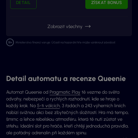
DETAIL
ZÍSKAT BONUS
Zobrazit všechny
Ministerstvo financí varuje: Účastí na hazardní hře může vzniknout závislost.
Detail automatu a recenze Queenie
Automat Queenie od
Pragmatic Play
tě vezme do světa
odvahy, nebezpečí a rychlých rozhodnutí, kde se hraje o
každý krok. Na
5-ti válcích
, 3 řadách a 243 výherních liniích
nabízí svižnou akci bez zbytečných složitostí. Hra má tempo,
šmrnc a lehce rebelskou atmosféru, která tě nutí zůstat ve
střehu. Ideální slot pro hráče, kteří chtějí jednoduchá pravidla,
ale pořádný adrenalin při každém spinu.