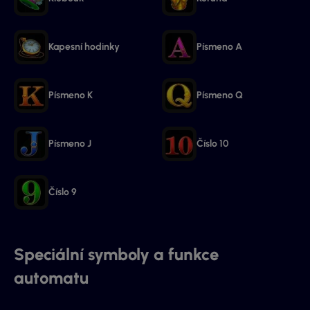
Kapesní hodinky
Písmeno A
Písmeno K
Písmeno Q
Písmeno J
Číslo 10
Číslo 9
Speciální symboly a funkce
automatu