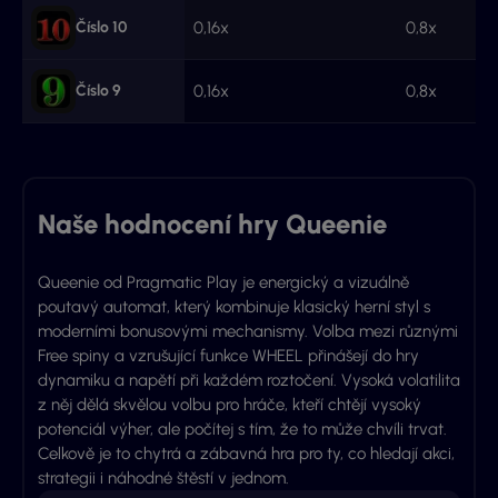
Číslo 10
0,16x
0,8x
Číslo 9
0,16x
0,8x
Naše hodnocení hry Queenie
Queenie od Pragmatic Play je energický a vizuálně
poutavý automat, který kombinuje klasický herní styl s
moderními bonusovými mechanismy. Volba mezi různými
Free spiny a vzrušující funkce WHEEL přinášejí do hry
dynamiku a napětí při každém roztočení. Vysoká volatilita
z něj dělá skvělou volbu pro hráče, kteří chtějí vysoký
potenciál výher, ale počítej s tím, že to může chvíli trvat.
Celkově je to chytrá a zábavná hra pro ty, co hledají akci,
strategii i náhodné štěstí v jednom.