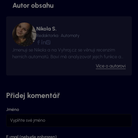
Autor obsahu
Nikola S.
Redaktorka · Automaty
Jmenuji se Nikola a na Vyhraj.cz se věnuji recenzím
herních automatů. Baví mě analyzovat jejich funkce a
přinášet čtenářům přehledné a objektivní informace,
Více o autorovi
které jim usnadní výběr. Mým cílem je tvořit
srozumitelný obsah, který bude užitečný jak pro
začátečníky, tak pro zkušenější hráče.
Přidej komentář
Jméno
E-mail (nebude zobrazen)