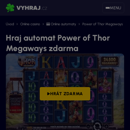
MENU
Úvod
Online casino
🎰 Online automaty
Power of Thor Megaways
Hraj automat Power of Thor
Megaways zdarma
HRÁT ZDARMA