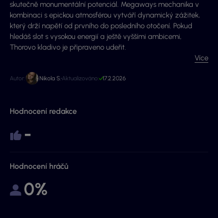
skutečně monumentální potenciál. Megaways mechanika v
kombinaci s epickou atmosférou vytváří dynamický zážitek,
který drží napětí od prvního do posledního otočení. Pokud
hledáš slot s vysokou energií a ještě vyššími ambicemi,
Thorovo kladivo je připraveno udeřit.
Více
Autor:
Nikola S.
Aktualizováno:
17.2.2026
Hodnocení redakce
-
Hodnocení hráčů
0%