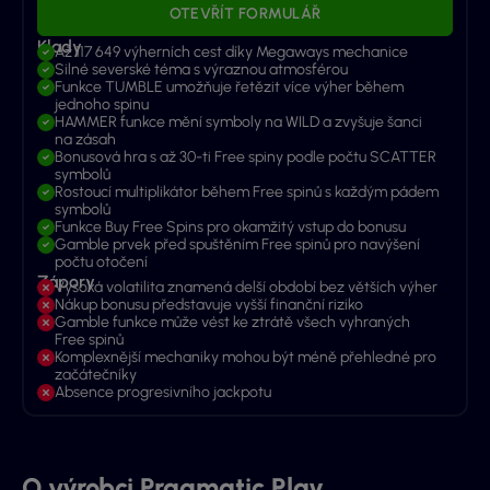
OTEVŘÍT FORMULÁŘ
Klady
Až 117 649 výherních cest díky Megaways mechanice
Silné severské téma s výraznou atmosférou
Funkce TUMBLE umožňuje řetězit více výher během
jednoho spinu
HAMMER funkce mění symboly na WILD a zvyšuje šanci
na zásah
Bonusová hra s až 30-ti Free spiny podle počtu SCATTER
symbolů
Rostoucí multiplikátor během Free spinů s každým pádem
symbolů
Funkce Buy Free Spins pro okamžitý vstup do bonusu
Gamble prvek před spuštěním Free spinů pro navýšení
počtu otočení
Zápory
Vysoká volatilita znamená delší období bez větších výher
Nákup bonusu představuje vyšší finanční riziko
Gamble funkce může vést ke ztrátě všech vyhraných
Free spinů
Komplexnější mechaniky mohou být méně přehledné pro
začátečníky
Absence progresivního jackpotu
O výrobci Pragmatic Play