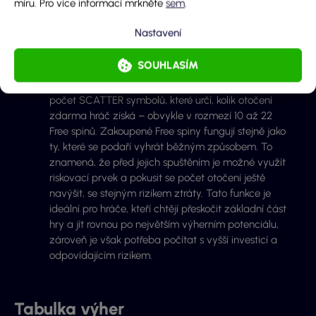
míru. Pro více informací mrkněte
sem
.
Funkce Buy Free Spins umožňuje vstoupit do
Nastavení
bonusové hry okamžitě, bez čekání na přirozené
padnutí symbolů SCATTER v základní hře. Stačí
SOUHLASÍM
zaplatit 100násobek aktuální celkové sázky a Free
spiny se aktivují rovnou. Po nákupu padne náhodný
počet SCATTER symbolů, které určí, kolik otočení
zdarma hráč získá – obvykle v rozmezí 10 až 22
Free spinů. Zakoupené Free spiny fungují stejně jako
ty, které se podaří vyhrát běžným způsobem. To
znamená, že před jejich spuštěním je možné využít
riskovací prvek a pokusit se počet otočení ještě
navýšit, se stejným rizikem ztráty. Tato funkce je
ideální pro hráče, kteří chtějí přeskočit základní část
hry a jít rovnou po největším výherním potenciálu,
zároveň je však potřeba počítat s vyšší investicí a
odpovídajícím rizikem.
Tabulka výher