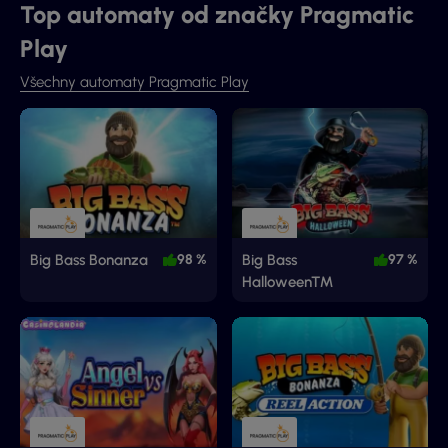
Top automaty od značky Pragmatic
Play
Všechny automaty Pragmatic Play
Big Bass Bonanza
98 %
Big Bass
97 %
Halloween™