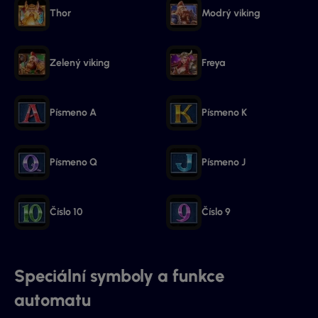
Thor
Modrý viking
Zelený viking
Freya
Písmeno A
Písmeno K
Písmeno Q
Písmeno J
Číslo 10
Číslo 9
Speciální symboly a funkce
automatu