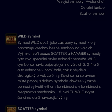
Mizející symboly (Avalanche)
Ostatní funkce
Scatter symbol
WILD symbol
Symbol WILD slouží jako zástupný symbol, který
nahrazuje všechny běžné symboly na válcích.
Výjimku tvoří pouze SCATTER a HAMMER symboly,
tyto dva speciální prvky nahradit nemůže. WILD
symbol se navíc objevuje jen na válcích 2, 3, 4 a 5,
a to výhradně v horní řadě, což z něj dělá
strategický prvek celé hry. Když se na správném
místě propojí s dalšími symboly, dokáže výrazně
pomoci vytvořit výherní kombinaci a v kombinaci s
Megaways mechanikou i funkcí TUMBLE zvýšit
šanci na další navazující výhry.
SCATTER symbol