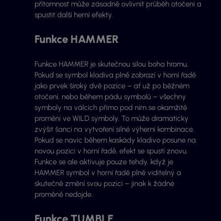
přítomnost může zásadně ovlivnit průběh otočení a
spustit další herní efekty.
Funkce HAMMER
Funkce HAMMER je skutečnou silou boha hromu.
Pokud se symbol kladiva plně zobrazí v horní řadě
jako prvek široký dvě pozice – ať už po běžném
otočení, nebo během pádu symbolů – všechny
symboly na válcích přímo pod ním se okamžitě
promění ve WILD symboly. To může dramaticky
zvýšit šanci na vytvoření silné výherní kombinace.
Pokud se navíc během kaskády kladivo posune na
novou pozici v horní řadě, efekt se spustí znovu.
Funkce se ale aktivuje pouze tehdy, když je
HAMMER symbol v horní řadě plně viditelný a
skutečně změní svou pozici – jinak k žádné
proměně nedojde.
Funkce TUMBLE