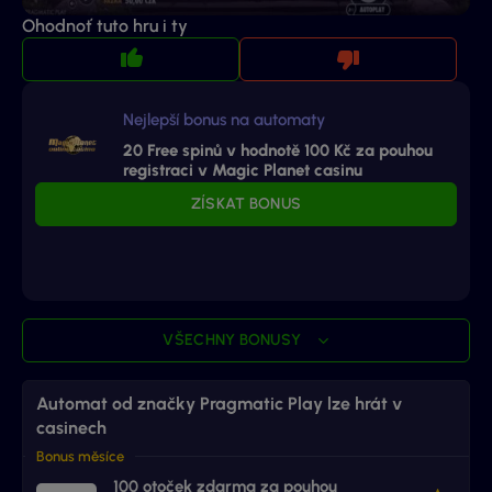
Ohodnoť tuto hru i ty
Nejlepší bonus na automaty
20 Free spinů v hodnotě 100 Kč za pouhou
registraci v Magic Planet casinu
ZÍSKAT BONUS
VŠECHNY BONUSY
Automat od značky Pragmatic Play lze hrát v
casinech
Bonus měsíce
100 otoček zdarma za pouhou