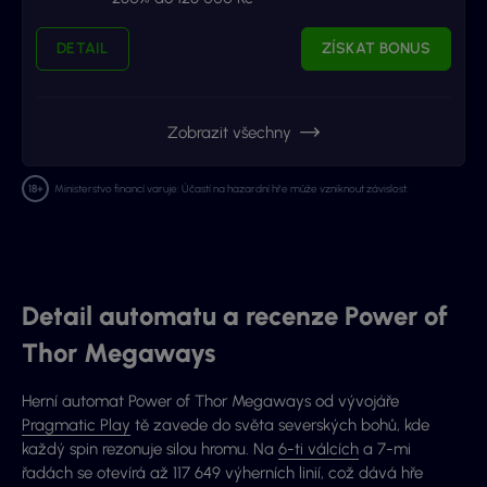
DETAIL
ZÍSKAT BONUS
Zobrazit všechny
Ministerstvo financí varuje: Účastí na hazardní hře může vzniknout závislost.
Detail automatu a recenze Power of
Thor Megaways
Herní automat Power of Thor Megaways od vývojáře
Pragmatic Play
tě zavede do světa severských bohů, kde
každý spin rezonuje silou hromu. Na
6-ti válcích
a 7-mi
řadách se otevírá až 117 649 výherních linií, což dává hře