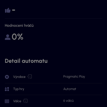
-
Hodnocení hráčů
0%
Detail automatu
Pragmatic Play
Výrobce
Typ hry
Automat
6 válců
Válce