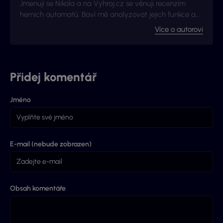
Jmenuji se Nikola a na Vyhraj.cz se věnuji recenzím
herních automatů. Baví mě analyzovat jejich funkce a
přinášet čtenářům přehledné a objektivní informace,
Více o autorovi
které jim usnadní výběr. Mým cílem je tvořit
srozumitelný obsah, který bude užitečný jak pro
začátečníky, tak pro zkušenější hráče.
Přidej komentář
Jméno
E-mail (nebude zobrazen)
Obsah komentáře