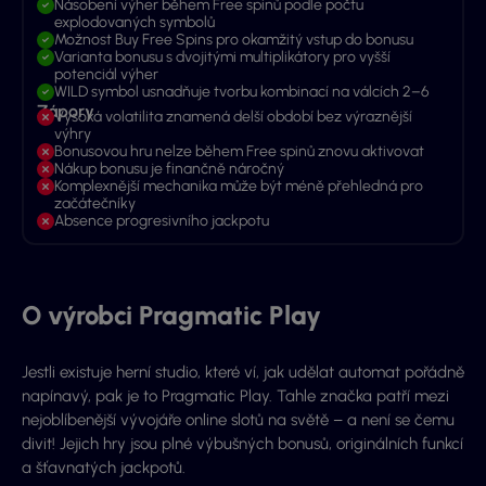
Násobení výher během Free spinů podle počtu
explodovaných symbolů
Možnost Buy Free Spins pro okamžitý vstup do bonusu
Varianta bonusu s dvojitými multiplikátory pro vyšší
potenciál výher
WILD symbol usnadňuje tvorbu kombinací na válcích 2–6
Zápory
Vysoká volatilita znamená delší období bez výraznější
výhry
Bonusovou hru nelze během Free spinů znovu aktivovat
Nákup bonusu je finančně náročný
Komplexnější mechanika může být méně přehledná pro
začátečníky
Absence progresivního jackpotu
O výrobci Pragmatic Play
Jestli existuje herní studio, které ví, jak udělat automat pořádně
napínavý, pak je to Pragmatic Play. Tahle značka patří mezi
nejoblíbenější vývojáře online slotů na světě – a není se čemu
divit! Jejich hry jsou plné výbušných bonusů, originálních funkcí
a šťavnatých jackpotů.