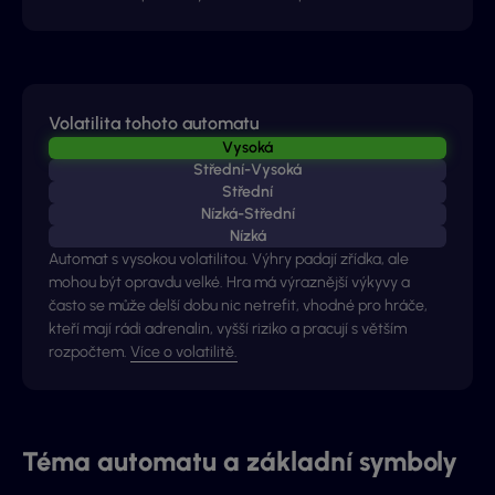
Volatilita tohoto automatu
Vysoká
Střední-Vysoká
Střední
Nízká-Střední
Nízká
Automat s vysokou volatilitou. Výhry padají zřídka, ale
mohou být opravdu velké. Hra má výraznější výkyvy a
často se může delší dobu nic netrefit, vhodné pro hráče,
kteří mají rádi adrenalin, vyšší riziko a pracují s větším
rozpočtem.
Více o volatilitě.
Téma automatu a základní symboly