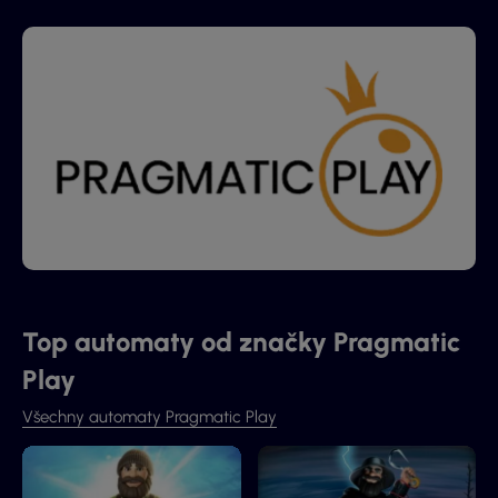
Top automaty od značky Pragmatic
Play
Všechny automaty Pragmatic Play