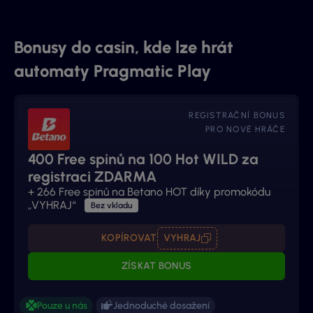
Bonusy do casin, kde lze hrát
automaty Pragmatic Play
REGISTRAČNÍ BONUS
PRO NOVÉ HRÁČE
400 Free spinů na 100 Hot WILD za
registraci ZDARMA
+
266 Free spinů na Betano HOT díky promokódu
„VYHRAJ“
Bez vkladu
KOPÍROVAT
VYHRAJ
ZÍSKAT BONUS
Pouze u nás
Jednoduché dosažení