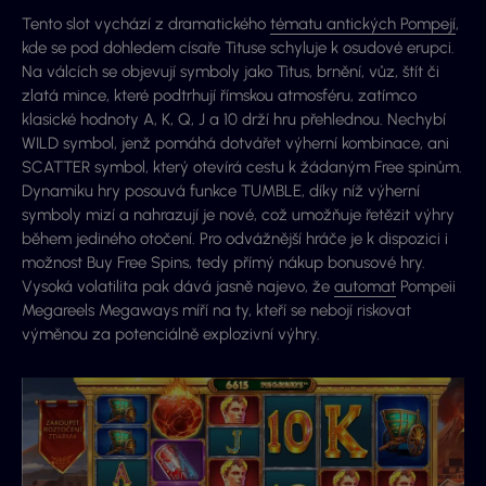
Tento slot vychází z dramatického
tématu antických Pompejí
,
kde se pod dohledem císaře Tituse schyluje k osudové erupci.
Na válcích se objevují symboly jako Titus, brnění, vůz, štít či
zlatá mince, které podtrhují římskou atmosféru, zatímco
klasické hodnoty A, K, Q, J a 10 drží hru přehlednou. Nechybí
WILD symbol, jenž pomáhá dotvářet výherní kombinace, ani
SCATTER symbol, který otevírá cestu k žádaným Free spinům.
Dynamiku hry posouvá funkce TUMBLE, díky níž výherní
symboly mizí a nahrazují je nové, což umožňuje řetězit výhry
během jediného otočení. Pro odvážnější hráče je k dispozici i
možnost Buy Free Spins, tedy přímý nákup bonusové hry.
Vysoká volatilita pak dává jasně najevo, že
automat
Pompeii
Megareels Megaways míří na ty, kteří se nebojí riskovat
výměnou za potenciálně explozivní výhry.