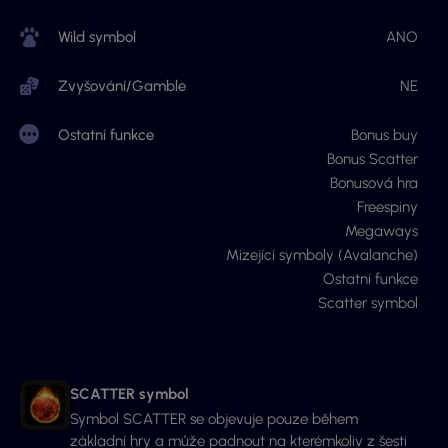
Wild symbol
ANO
Zvyšování/Gamble
NE
Ostatní funkce
Bonus buy
Bonus Scatter
Bonusová hra
Freespiny
Megaways
Mizející symboly (Avalanche)
Ostatní funkce
Scatter symbol
SCATTER symbol
Symbol SCATTER se objevuje pouze během
základní hry a může padnout na kterémkoliv z šesti