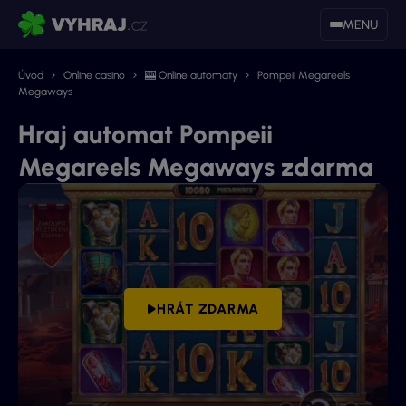
MENU
Úvod
Online casino
🎰 Online automaty
Pompeii Megareels
Megaways
Hraj automat Pompeii
Megareels Megaways zdarma
HRÁT ZDARMA