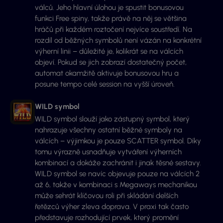
válců. Jeho hlavní úlohou je spustit bonusovou
funkci Free spiny, takže právě na něj se většina
hráčů při každém roztočení nejvíce soustředí. Na
rozdíl od běžných symbolů není vázán na konkrétní
výherní linii – důležité je, kolikrát se na válcích
objeví. Pokud se jich zobrazí dostatečný počet,
automat okamžitě aktivuje bonusovou hru a
posune tempo celé session na vyšší úroveň.
WILD symbol
WILD symbol slouží jako zástupný symbol, který
nahrazuje všechny ostatní běžné symboly na
válcích – výjimkou je pouze SCATTER symbol. Díky
tomu výrazně usnadňuje vytváření výherních
kombinací a dokáže zachránit i jinak těsné sestavy.
WILD symbol se navíc objevuje pouze na válcích 2
až 6, takže v kombinaci s Megaways mechanikou
může sehrát klíčovou roli při skládání delších
řetězců výher zleva doprava. V praxi tak často
představuje rozhodující prvek, který promění