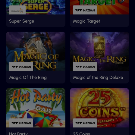
Super Serge
Magic Target
Magic Of The Ring
Magic of the Ring Deluxe
Hot Party
25 Coins