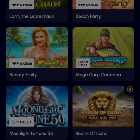
Larry the Leprechaun
Beach Party
Beauty Fruity
Mega Carp Caramba
Moonlight Fortune 50
Realm Of Lions