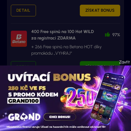
DETAIL
ZÍSKAT BONUS
400 Free spinů na 100 Hot WILD
97%
za registraci ZDARMA
+ 266 Free spinů na Betano HOT díky
promokódu „VYHRAJ“
DETAIL
ZÍSKAT BONUS
50 Free spinů na Synot automaty
97%
za registraci
+ 20 Free spinů za 5 Kč navíc s promokódem
„VYHRAJ100“ + MEGA bonus na první vklad
až 250% do 125 000 Kč
DETAIL
ZÍSKAT BONUS