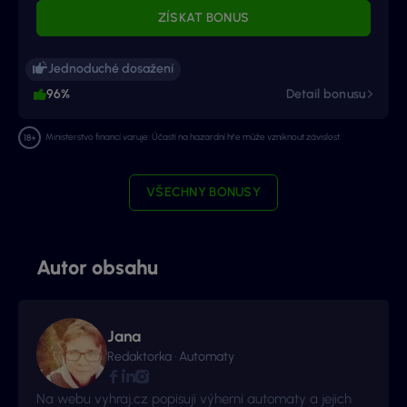
ZÍSKAT BONUS
Jednoduché dosažení
96%
Detail bonusu
Ministerstvo financí varuje: Účastí na hazardní hře může vzniknout závislost.
VŠECHNY BONUSY
Autor obsahu
Jana
Redaktorka · Automaty
Na webu vyhraj.cz popisuji výherní automaty a jejich