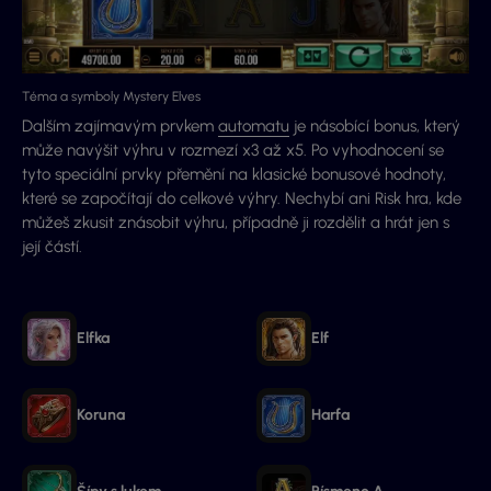
Téma a symboly Mystery Elves
Dalším zajímavým prvkem
automatu
je násobící bonus, který
může navýšit výhru v rozmezí x3 až x5. Po vyhodnocení se
tyto speciální prvky přemění na klasické bonusové hodnoty,
které se započítají do celkové výhry. Nechybí ani Risk hra, kde
můžeš zkusit znásobit výhru, případně ji rozdělit a hrát jen s
její částí.
Elfka
Elf
Koruna
Harfa