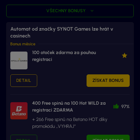
VŠECHNY BONUSY
Automat od značky SYNOT Games lze hrát v
casinech
Bonus měsíce
100 otoček zdarma za pouhou
registraci
DETAIL
ZÍSKAT BONUS
400 Free spinů na 100 Hot WILD za
97%
registraci ZDARMA
+ 266 Free spinů na Betano HOT díky
promokódu „VYHRAJ“