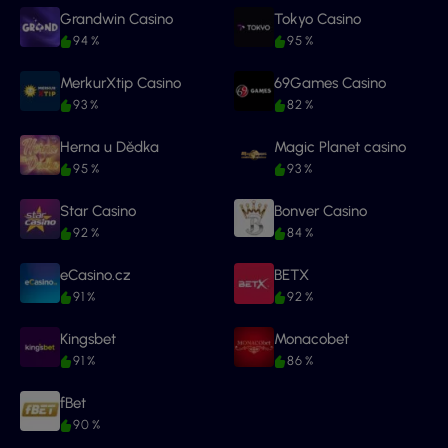
Grandwin Casino
Tokyo Casino
94 %
95 %
MerkurXtip Casino
69Games Casino
93 %
82 %
Herna u Dědka
Magic Planet casino
95 %
93 %
Star Casino
Bonver Casino
92 %
84 %
eCasino.cz
BETX
91 %
92 %
Kingsbet
Monacobet
91 %
86 %
fBet
90 %