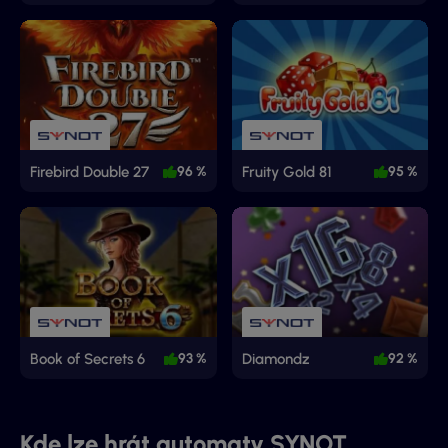
Firebird Double 27
96 %
Fruity Gold 81
95 %
Book of Secrets 6
93 %
Diamondz
92 %
Kde lze hrát automaty SYNOT