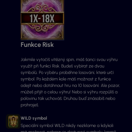
Funkce Risk
Jakmile vytočíš vítězný spin, máš šanci svou výhru
využít při funkci Risk. Budeš vybírat ze dvou
symbolů. Po výběru proběhne losování, které určí
symbol. Po každém kole máš možnost z funkce
odejít nebo dotáhnout hru na 10 losování. Ale pozor,
můžeš přijít o celou výhru! Nebo si výhru rozpůlíš a
polovinu tak uchováš. Druhou buď znásobíš nebo
prohraješ.
WILD symbol
Speciální symbol WILD nikdy nezklame a kdykoli