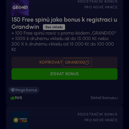
REGISTRAČNÍ BONUS
PRO NOVÉ HRÁČE
150 Free spinů jako bonus k registraci u
Grandwin
Bez vkladu
+ 100 Free spinů navíc s promo kódem „GRAND100“
+ 100% k druhému vkladu až do 15 000 Kč nebo
200 % k druhému vkladu od 15 000 Kč do 100 000
Kč
KOPÍROVAT
GRAND100
ZÍSKAT BONUS
Mega bonus
96%
Detail bonusu
REGISTRAČNÍ BONUS
PRO NOVÉ HRÁČE