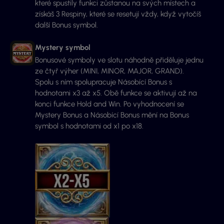
které spustily funkci zůstanou na svých místech a
získáš 3 Respiny, které se resetují vždy, když vytočíš
další Bonus symbol.
Mystery symbol
Bonusové symboly ve slotu náhodně přiděluje jednu
ze čtyř výher (MINI, MINOR, MAJOR, GRAND).
Spolu s ním spolupracuje Násobící Bonus s
hodnotami x3 až x5. Obě funkce se aktivují až na
konci funkce Hold and Win. Po vyhodnocení se
Mystery Bonus a Násobící Bonus mění na Bonus
symbol s hodnotami od x1 po x18.