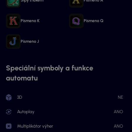
Šípy s lukem
Písmeno A
Písmeno K
Písmeno Q
Písmeno J
Speciální symboly a funkce
automatu
3D
NE
Autoplay
ANO
Multiplikátor výher
ANO