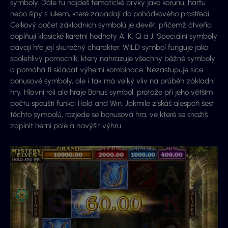
symboly. Dále tu najdeš tematické prvky jako korunu, harfu
nebo šípy s lukem, které zapadají do pohádkového prostředí.
Celkový počet základních symbolů je devět, přičemž čtveřici
doplňují klasické karetní hodnoty A, K, Q a J. Speciální symboly
dávají hře její skutečný charakter. WILD symbol funguje jako
spolehlivý pomocník, který nahrazuje všechny běžné symboly
a pomáhá ti skládat výherní kombinace. Nezastupuje sice
bonusové symboly, ale i tak má velký vliv na průběh základní
hry. Hlavní roli ale hraje Bonus symbol, protože při jeho větším
počtu spouští funkci Hold and Win. Jakmile získáš alespoň šest
těchto symbolů, rozjede se bonusová hra, ve které se snažíš
zaplnit herní pole a navýšit výhru.