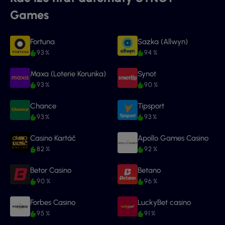
Games
Fortuna
Sazka (Allwyn)
93 %
94 %
Maxa (Loterie Korunka)
Synot
93 %
90 %
Chance
Tipsport
93 %
93 %
Casino Kartáč
Apollo Games Casino
82 %
92 %
Betor Casino
Betano
90 %
96 %
Forbes Casino
LuckyBet casino
95 %
91 %