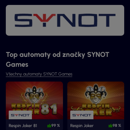
Top automaty od značky SYNOT
Games
Všechny automaty SYNOT Games
Respin Joker 81
99 %
Respin Joker
98 %