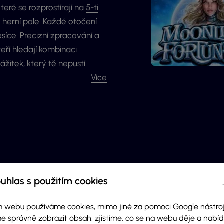
které se rozprostírají na
5-ti
 herní pole. Každé otočení
ěsíce. Precizní zpracování a
teří hledají kombinaci
žitek, který tě nepustí.
Více
Témata
Příroda
uhlas s použitím cookies
Volatilita
Střední
 webu používáme cookies, mimo jiné za pomoci Google nástroj
e správně zobrazit obsah, zjistíme, co se na webu děje a nab