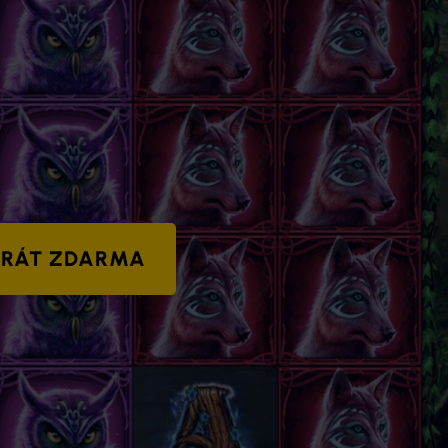
HRÁT ZDARMA