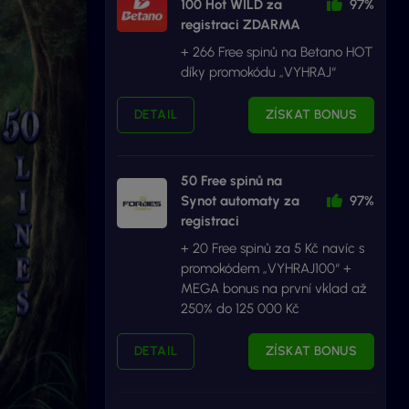
100 Hot WILD za
97%
registraci ZDARMA
+ 266 Free spinů na Betano HOT
díky promokódu „VYHRAJ“
DETAIL
ZÍSKAT BONUS
50 Free spinů na
Synot automaty za
97%
registraci
+ 20 Free spinů za 5 Kč navíc s
promokódem „VYHRAJ100“ +
MEGA bonus na první vklad až
250% do 125 000 Kč
DETAIL
ZÍSKAT BONUS