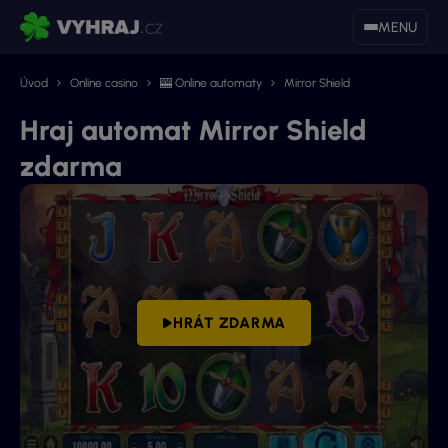
MENU
Úvod
Online casino
🎰 Online automaty
Mirror Shield
Hraj automat Mirror Shield
zdarma
HRÁT ZDARMA