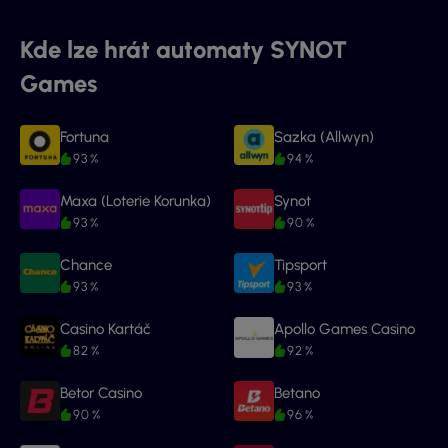
Kde lze hrát automaty SYNOT
Games
Fortuna
Sazka (Allwyn)
93 %
94 %
Maxa (Loterie Korunka)
Synot
93 %
90 %
Chance
Tipsport
93 %
93 %
Casino Kartáč
Apollo Games Casino
82 %
92 %
Betor Casino
Betano
90 %
96 %