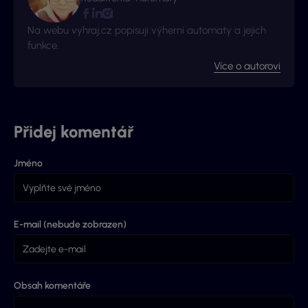
Na webu vyhraj.cz popisuji výherní automaty a jejich
funkce.
Více o autorovi
Přidej komentář
Jméno
E-mail (nebude zobrazen)
Obsah komentáře