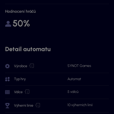
Hodnocení hráčů
50%
Detail automatu
SYNOT Games
Výrobce
Typ hry
Automat
5 válců
Válce
10 výherních linií
Výherní linie