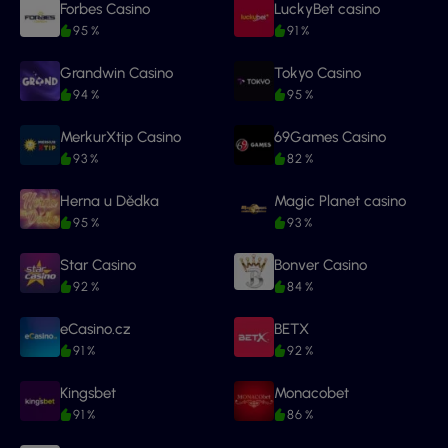
Forbes Casino
LuckyBet casino
95 %
91 %
Grandwin Casino
Tokyo Casino
94 %
95 %
MerkurXtip Casino
69Games Casino
93 %
82 %
Herna u Dědka
Magic Planet casino
95 %
93 %
Star Casino
Bonver Casino
92 %
84 %
eCasino.cz
BETX
91 %
92 %
Kingsbet
Monacobet
91 %
86 %