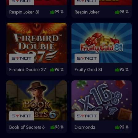
Respin Joker 81
99 %
Respin Joker
98 %
Firebird Double 27
96 %
Fruity Gold 81
95 %
Book of Secrets 6
93 %
Diamondz
92 %