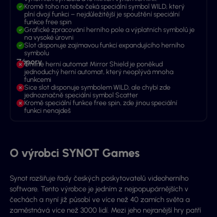
Kromě toho na tebe čeká speciální symbol WILD, který
plní dvojí funkci – nejdůležitější je spouštění speciální
funkce free spin
Grafické zpracování herního pole a výplatních symbolů je
na vysoké úrovni
Slot disponuje zajímavou funkcí expandujícího herního
symbolu
Zápory
Online herní automat Mirror Shield je poněkud
jednoduchý herní automat, který neoplývá mnoha
funkcemi
Sice slot disponuje symbolem WILD, ale chybí zde
jednoznačně speciální symbol Scatter
Kromě speciální funkce free spin, zde jinou speciální
funkci nenajdeš
O výrobci SYNOT Games
Synot rozšiřuje řady českých poskytovatelů videoherního
software. Tento výrobce je jedním z nejpopupárnějších v
čechách a nyní již působí ve více než 40 zamích světa a
zaměstnává více než 3000 lidí. Mezi jeho nejranější hry patří