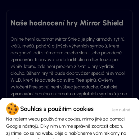
Naše hodnocení hry Mirror Shield
Online herní automat Mirror Shield je plný armády rytířů,
králů, mečů, pohárů a jiných výherních symbolů, které
designově ladí s tématem celého slotu. Jeho povedené
zpracování ti doslova bude ladit oku a díky touze po
výhře, kterou zde není problém získat, u hry vydržíš
dlouho. Během hry tě bude doprovázet speciální symbol
WILD, který tě zavede do světa Free spinů. Ovšem
vytočení Free spinů není vůbec jednoduché. Grafické
zpracování herního automatu a výplatních symbolů je na
vysoké úrovni, což u Synot už trochu očekáváme…
Souhlas s použitím cookies
Na našem webu používáme cookies, mimo jiné za pomoci
81%
Google nástrojů. Díky nim umíme správně zobrazit obsah,
zjistíme, co se na webu děje a nabídneme vám reklamy na