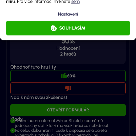
míru. Pro více informací mrkněte
sem
.
Hodnocení
redakce
Nastavení
Design a téma
90 %
Funkce a hratelnost
90 %
RTP a volatilita
93 %
SOUHLASÍM
50%
Hodnocení
2
hráčů
Ohodnoť tuto hru i ty
50%
Napiš nám svou zkušenost
OTEVŘÍT FORMULÁŘ
Klady
Online herní automat Mirror Shield je poměrně
jednoduchý slot, který má však hráči co nabídnout
Po celou dobu hraní ti bude k dispozici celá paleta
výherních symbolů a 10 fixních výherních linií.