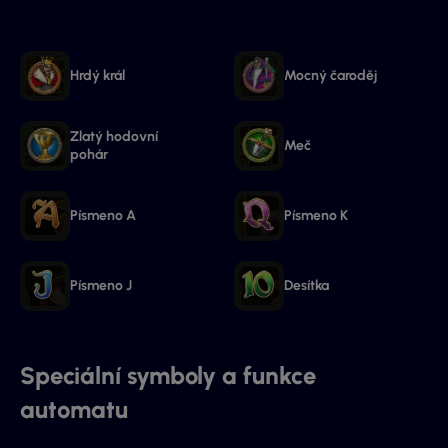
Hrdý král
Mocný čaroděj
Zlatý hodovní
Meč
pohár
Písmeno A
Písmeno K
Písmeno J
Desítka
Speciální symboly a funkce
automatu