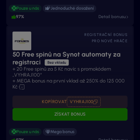
Pouze u nás
Jednoduché dosažení
97%
Detail bonusu
REGISTRAČNÍ BONUS
PRO NOVÉ HRÁČE
50 Free spinů na Synot automaty za
registraci
Bez vkladu
+ 20 Free spinů za 5 Kč navíc s promokódem
„VYHRAJ100“
+ MEGA bonus na první vklad až 250% do 125 000
Kč
KOPÍROVAT
VYHRAJ100
ZÍSKAT BONUS
Pouze u nás
Mega bonus