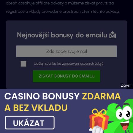
obsah obsahuje affiliate odkazy a můžeme získat provizi za
registrace a vklady provedené prostřednictvím těchto odkazů.
Nejnovější bonusy do emailu 📩
Uděluji souhlas ke
zpracování osobních údajů
Nastavení cookies
Nejoblíbenější stránky
Casino bonusy
Bonusy bez vkladu zdarma