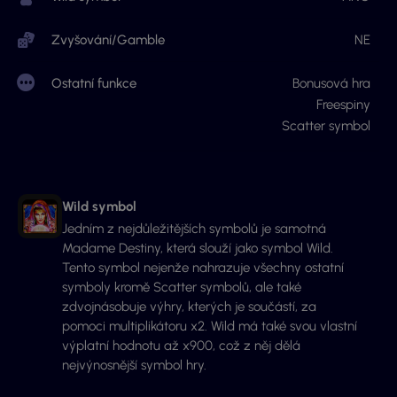
Zvyšování/Gamble
NE
Ostatní funkce
Bonusová hra
Freespiny
Scatter symbol
Wild symbol
Jedním z nejdůležitějších symbolů je samotná
Madame Destiny, která slouží jako symbol Wild.
Tento symbol nejenže nahrazuje všechny ostatní
symboly kromě Scatter symbolů, ale také
zdvojnásobuje výhry, kterých je součástí, za
pomoci multiplikátoru x2. Wild má také svou vlastní
výplatní hodnotu až x900, což z něj dělá
nejvýnosnější symbol hry.