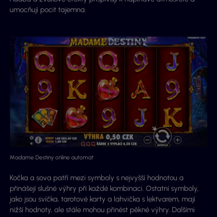
umocňují pocit tajemna.
Madame Destiny online automat
Kočka a sova patří mezi symboly s nejvyšší hodnotou a
přinášejí slušné výhry při každé kombinaci. Ostatní symboly,
jako jsou svíčka, tarotové karty a lahvička s lektvarem, mají
nižší hodnoty, ale stále mohou přinést pěkné výhry. Dalšími