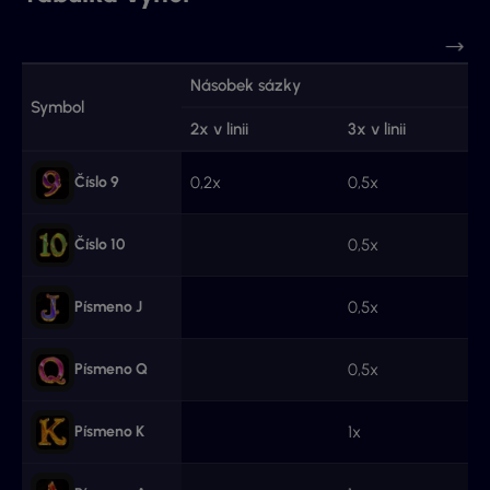
Násobek sázky
Symbol
2x v linii
3x v linii
Číslo 9
0,2x
0,5x
Číslo 10
0,5x
Písmeno J
0,5x
Písmeno Q
0,5x
Písmeno K
1x