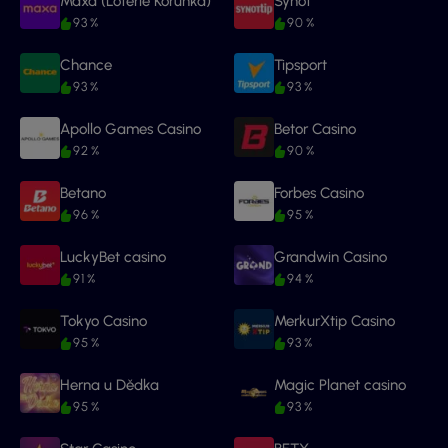
Maxa (Loterie Korunka)
Synot
93 %
90 %
Chance
Tipsport
93 %
93 %
Apollo Games Casino
Betor Casino
92 %
90 %
Betano
Forbes Casino
96 %
95 %
LuckyBet casino
Grandwin Casino
91 %
94 %
Tokyo Casino
MerkurXtip Casino
95 %
93 %
Herna u Dědka
Magic Planet casino
95 %
93 %