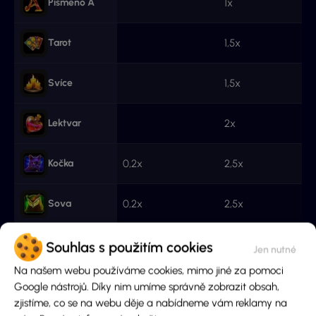
Písmeno A
1x
Tarot
1,5x
Svíce
1,5x
Lektvar
2x
Kočka
0,2x
2,5x
Sova
0,2x
2,5x
Wild symbol
1x
25x
Souhlas s použitím cookies
Na našem webu používáme cookies, mimo jiné za pomoci
Scatter
2x
5x
Google nástrojů. Díky nim umíme správně zobrazit obsah,
symbol
zjistíme, co se na webu děje a nabídneme vám reklamy na