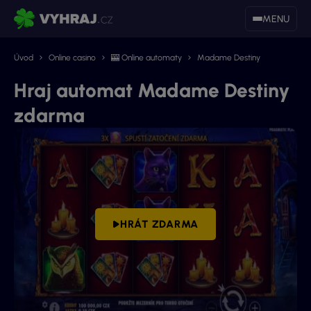
MENU
Úvod
Online casino
🎰 Online automaty
Madame Destiny
Hraj automat Madame Destiny
zdarma
HRÁT ZDARMA
Obnovit
Bonusy na
Nefunkční
Zmenšit
herní kredity
automaty
hra