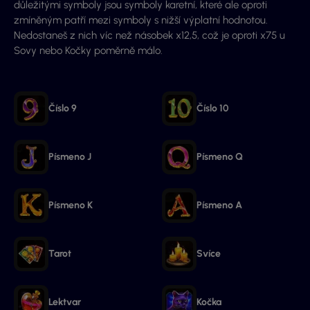
důležitými symboly jsou symboly karetní, které ale oproti
zmíněným patří mezi symboly s nižší výplatní hodnotou.
Nedostaneš z nich víc než násobek x12,5, což je oproti x75 u
Sovy nebo Kočky poměrně málo.
Číslo 9
Číslo 10
Písmeno J
Písmeno Q
Písmeno K
Písmeno A
Tarot
Svíce
Lektvar
Kočka