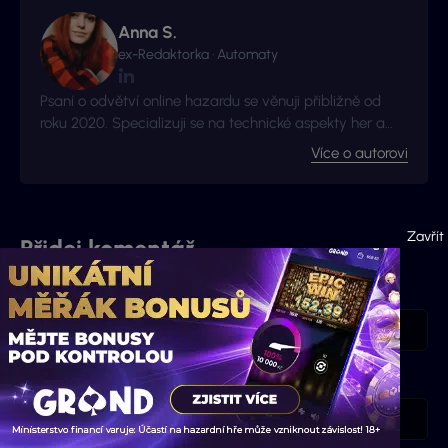
Anna S.
ex-Redaktorka · Automaty
Psaní o odvětví online hazardu se věnuji přibližně od
roku 2020. Specializuji se na technické aspekty her a
recenze vývojářů i samotných online casin. Na Vyhraj.cz
Více o autorovi
zpracovávám právě zmíněné recenze, především
automatů a jejich funkcí.
Kontaktovat mě můžete sociální síti:
Přidej komentář
Jméno
E-mail (nebude zobrazen)