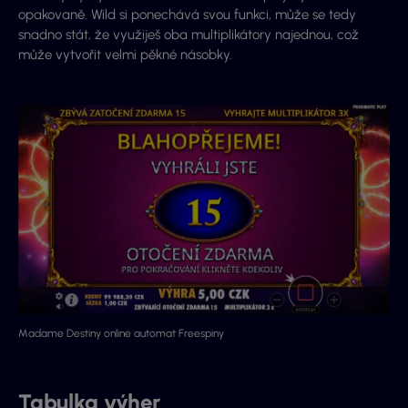
opakovaně. Wild si ponechává svou funkci, může se tedy
snadno stát, že využiješ oba multiplikátory najednou, což
může vytvořit velmi pěkné násobky.
Madame Destiny online automat Freespiny
Tabulka výher