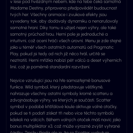
v lese pod hvězdným nebem, kde na tebe čeká samotná
Madame Destiny, připravena předpovědět budoucnost
tvých her. Všechny animace i zvukové efekty jsou
vyvedeny tak, aby dodávaly dynamiku a nenarušovaly
samotné hraní. Díky tomu si užiješ nejen výhry, ale také
samotný průchod hrou. Herní pole je jednoduché a
intuitivní, což ocení hráči všech úrovní. Menu je zde stejné
jako u téměř všech ostatních automatů od Pragmatic
Play, pokud jsi tedy od nich již něco hrál, určitě se
neztratíš. Herní mřížka nabízí pět válců a deset výherních
linií, což je poměrně standardní rozvržení.
Nejvíce vzrušující jsou na hře samozřejmě bonusové
funkce. Wild symbol, který představuje věštkyně,
nahrazuje všechny ostatní symboly kromě scatteru a
zdvojnásobuje výhry, ve kterých je součástí. Scatter
symbol v podobě křišťálové koule aktivuje volné otočky,
pokud se ti podaří získat tři nebo více těchto symbolů
kdekoli na válcích. Během volných otoček máš navíc jako
bonus multiplikátor x3, což může výrazně zvýšit vyhrané
částky. Trochu škoda ale je, že se Scatter vyskytuje