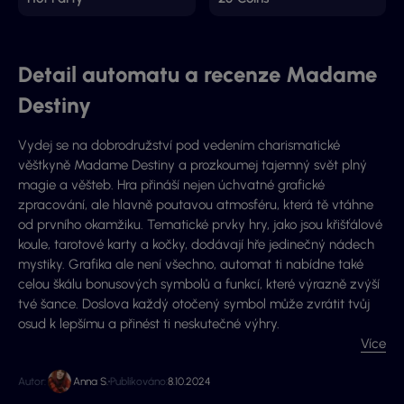
Detail automatu a recenze Madame
Destiny
Vydej se na dobrodružství pod vedením charismatické
věštkyně Madame Destiny a prozkoumej tajemný svět plný
magie a věšteb. Hra přináší nejen úchvatné grafické
zpracování, ale hlavně poutavou atmosféru, která tě vtáhne
od prvního okamžiku. Tematické prvky hry, jako jsou křišťálové
koule, tarotové karty a kočky, dodávají hře jedinečný nádech
mystiky. Grafika ale není všechno, automat ti nabídne také
celou škálu bonusových symbolů a funkcí, které výrazně zvýší
tvé šance. Doslova každý otočený symbol může zvrátit tvůj
osud k lepšímu a přinést ti neskutečné výhry.
Více
Autor:
Anna S.
Publikováno:
8.10.2024