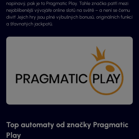
napínavý, pak je to Pragmatic Play. Tahle značka patří mezi
nejoblíbenější vývojáře online slotů na světě – a není se čemu
divit! Jejich hry jsou plné výbušných bonusů, originálních funkcí
a šťavnatých jackpotů.
Top automaty od značky Pragmatic
Play