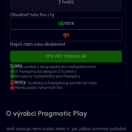
2
hráčů
Ohodnoť tuto hru i ty
100%
Napiš nám svou zkušenost
OTEVŘÍT FORMULÁŘ
Klady
Wild symbol s dvojnásobným multiplikátorem
15 freespinů za alespoň 3 Scattery
Bonusový multiplikátor pro freespiny
Zápory
Výskyt Scatteru a freespinů je poměrně nízký
Menší počet výherních linií
O výrobci Pragmatic Play
Jestli existuje herní studio, které ví, jak udělat automat pořádně