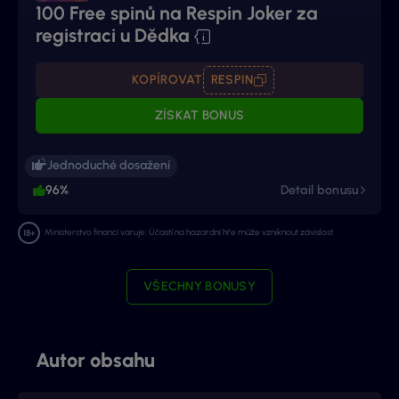
100 Free spinů na Respin Joker za
registraci u Dědka
KOPÍROVAT
RESPIN
ZÍSKAT BONUS
Jednoduché dosažení
96%
Detail bonusu
Ministerstvo financí varuje: Účastí na hazardní hře může vzniknout závislost.
VŠECHNY BONUSY
Autor obsahu