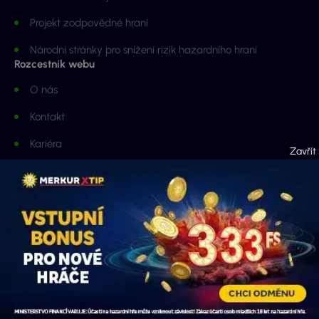
Projekt zodpovědné hraní
Národní stránky pro snížení rizik hazardního hraní
Rozcestník webu
O nás
Kontakt
Kariéra
Pro média
Spolupráce a inzerce
Zásady ochrany osobních údajů
Zásady cookies
🇸🇰 Vyhraj.sk
🇬🇧 Bonus-Menu.co.uk