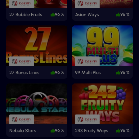
27 Bubble Fruits
96 %
Asian Ways
96 %
27 Bonus Lines
96 %
99 Multi Plus
96 %
Nebula Stars
96 %
243 Fruity Ways
96 %