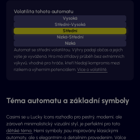
Volatilita tohoto automatu
Vysoká
Střední-Vysoká
Střední
Nízká-Střední
Nízká
Automat se střední volatilitou. Výhry padají občas a jejich
výše je vyvážená. Hra má střídavý průběh bez extrémních
výkyvů, vhodné pro hráče, kteří hledají kompromis mezi
rizikem a výherním potenciálem.
Více o volatilitě.
Téma automatu a základní symboly
Casimi se u Lucky Icons rozhodlo pro pestrý, moderní, ale
zároveň minimalistický vizuální styl, je perfektní pro toto
dětské téma.
Herní symboly jsou inspirovány klasickými
automaty, ale s elegantním a detailním provedením. Válce