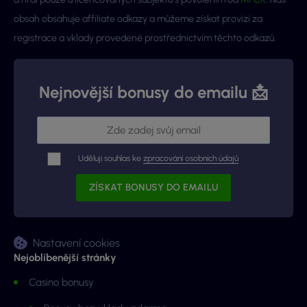
obsah obsahuje affiliate odkazy a můžeme získat provizi za
registrace a vklady provedené prostřednictvím těchto odkazů.
Nejnovější bonusy do emailu 📩
Uděluji souhlas ke
zpracování osobních údajů
Nastavení cookies
Nejoblíbenější stránky
Casino bonusy