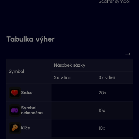
Scatter symbol
Tabulka výher
Násobek sázky
Symbol
2x v linii
3x v linii
Srdce
20x
Symbol
10x
nekonečna
Klíče
10x