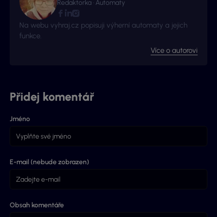
Redaktorka · Automaty
Na webu vyhraj.cz popisuji výherní automaty a jejich
funkce.
Více o autorovi
Přidej komentář
Jméno
E-mail (nebude zobrazen)
Obsah komentáře