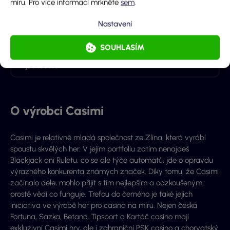
nabídnout větší variabilitu sázek
míru. Pro více informací mrkněte
sem
.
Ve hře chybí bonusová roztočení, multiplikátory nebo jiné
zajímavé mechaniky
Nastavení
Hra nenabízí klasické bonusové funkce ani složitější mini-
hry
Pokud hledáš automat s extrémně vysokými výhrami,
SOUHLASÍM
Lucky Icons není ideální volbou
Hra může působit pro mnoho hráčů neuvěřitelně
jednoduše
O výrobci Casimi
Casimi je relativně mladá společnost ze Zlína, která vyrábí
spoustu skvělých her. V jejím portfoliu zatím nenajdeš
Blackjack ani Ruletu, co se ale týče automatů, jde o opravdu
výrazného konkurenta známých značek. Díky tomu, že Casimi
začínalo déle, mohlo přijít s tím nejlepším a odzkoušeným,
prostě vědí co funguje. Trefou do černého je také jejich
iniciativa ve výrobě her pro casina na míru. Nejen česká
Fortuna, Sazka, Betano, Tipsport a Kartáč casino mají
exkluzivní Casimi hry, ale i zahraniční PSK casino a chorvatský