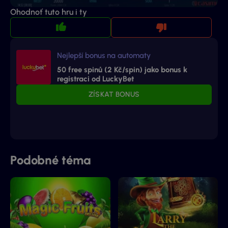
Ohodnoť tuto hru i ty
Nejlepší bonus na automaty
50 free spinů (2 Kč/spin) jako bonus k
registraci od LuckyBet
ZÍSKAT BONUS
Podobné téma