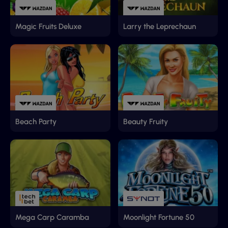
Magic Fruits Deluxe
Larry the Leprechaun
Beach Party
Beauty Fruity
Mega Carp Caramba
Moonlight Fortune 50