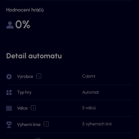
Hodnocení hráčů
0%
Detail automatu
Casimi
Výrobce
Typ hry
Automat
5 válců
Válce
5 výherních linií
Výherní linie