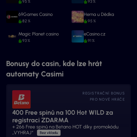
95 %
93 %
69Games Casino
Herna u Dědka
82 %
95 %
Magic Planet casino
eCasino.cz
93 %
91 %
Bonusy do casin, kde lze hrát
automaty Casimi
REGISTRAČNÍ BONUS
PRO NOVÉ HRÁČE
400 Free spinů na 100 Hot WILD za
registraci ZDARMA
+
266 Free spinů na Betano HOT díky promokódu
„VYHRAJ“
Bez vkladu