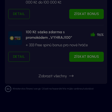
000 Kč do 100 000 Kč
DETAIL
ZÍSKAT BONUS
100 Kč sázka zdarma s
96%
promokódem „VYHRAJ100“
+ 333 Free spinů bonus pro nové hráče
DETAIL
ZÍSKAT BONUS
Zobrazit všechny
Ministerstvo financí varuje: Účastí na hazardní hře může vzniknout závislost.