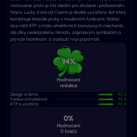
nastavené, proto je hra ideální pro zkušené i profesionální
hráče. Lucky Icons od Casimi je skvěle vyvážený slot který
kombinuje klasické prvky s moderními funkcemi. Nabízí
sice nižší RTP a málo atraktivních bonusových mechanik,
ale díky neokázalému tématu, zajímavým symbolům a
plynulé hratelnosti, si zaslouží tvoji pozornost.
94%
Hodnocení
redakce
Design a téma
92 %
Funkce a hratelnost
94 %
RTP a volatilita
96 %
0%
Hodnocení
0
hráčů