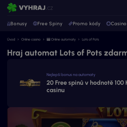
Bonusy
Free Spiny
Promo kódy
Casino
Úvod
Online casino
🎰 Online automaty
Lots of Pots
Hraj automat Lots of Pots zdar
Nejlepší bonus na automaty
20 Free spinů v hodnotě 100 
casinu