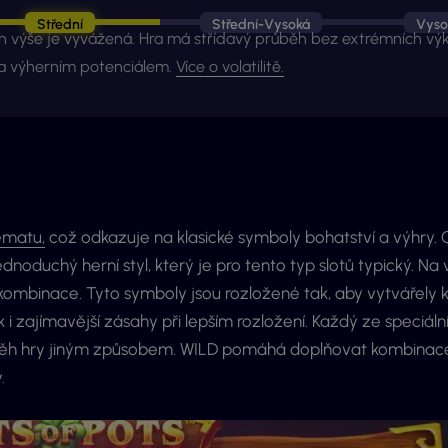
Střední
Střední-Vysoká
Vyso
jich výše je vyvážená. Hra má střídavý průběh bez extrémních vý
 a výherním potenciálem.
Více o volatilitě.
ématu,
což odkazuje na klasické symboly bohatství a výhry. 
noduchý herní styl, který je pro tento typ slotů typický. Na 
í kombinace. Tyto symboly jsou rozložené tak, aby vytvářely
 i zajímavější zásahy při lepším rozložení. Každý ze speciáln
ůběh hry jiným způsobem. WILD pomáhá doplňovat kombinac
.