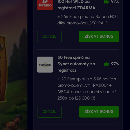
100 Hot WILD za
97%
registraci ZDARMA
+ 266 Free spinů na Betano HOT
díky promokódu „VYHRAJ“
DETAIL
ZÍSKAT BONUS
50 Free spinů na
Synot automaty za
97%
registraci
+ 20 Free spinů za 5 Kč navíc s
promokódem „VYHRAJ100“ +
MEGA bonus na první vklad až
250% do 125 000 Kč
DETAIL
ZÍSKAT BONUS