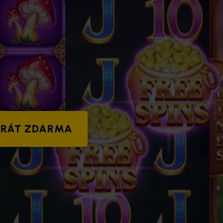
HRÁT ZDARMA