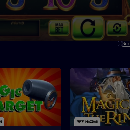
Nefunkční hra
Na 