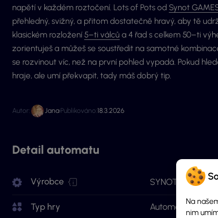
napětí v každém roztočení. Lots of Pots od
Synot GAME
přehledný, svižný, a přitom dostatečně hravý, aby tě udrž
klasickém rozložení
5–ti válců
a 4 řad s celkem 50–ti výhe
zorientuješ a můžeš se soustředit na samotné kombinac
se rozvinout víc, než na první pohled vypadá. Pokud hled
hraje, ale umí překvapit, tady máš dobrý tip.
Autor:
Jana
Publikováno:
18.3.2026
Detail automatu
So
Výrobce
SYNOT Games
Na našem
Typ hry
Automat
nim umím