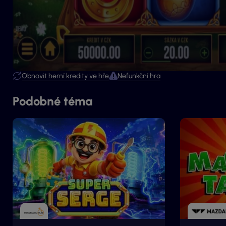
Bonusy na automaty
Obnovit herní kredity ve hře
Obnovit herní kredity ve hře
Nefunkční hra
Podobné téma