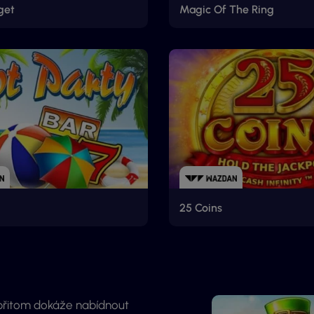
get
Magic Of The Ring
25 Coins
 přitom dokáže nabídnout