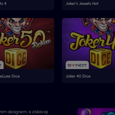
ts 4
Joker’s Jewels Hot
DeLuxe Dice
Joker 40 Dice
ím designem, si získávají