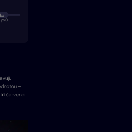
ká
kyvů,
vují,
hodnotou –
tří červená