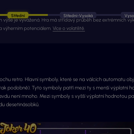
Střední
Střední-Vysoká
Vyso
jich výše je vyvážená. Hra má střídavý průběh bez extrémních vý
 a výherním potenciálem.
Více o volatilitě.
chu retro. Hlavní symboly, které se na válcích automatu obje
tak podobně). Tyto symboly patří mezi ty s menší výplatní 
pravdu není mnoho. Mezi symboly s vyšší výplatní hodnotou pa
ádu desetinásobků.