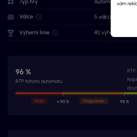
Typ hry
Automat
vám rekl
Válce
5 válců
Výherní linie
40 výherních linií
96 %
RTP 
Např
RTP tohoto automatu
dost
Malé
Podprůměr
< 90 %
95 %