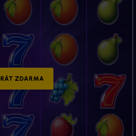
HRÁT ZDARMA