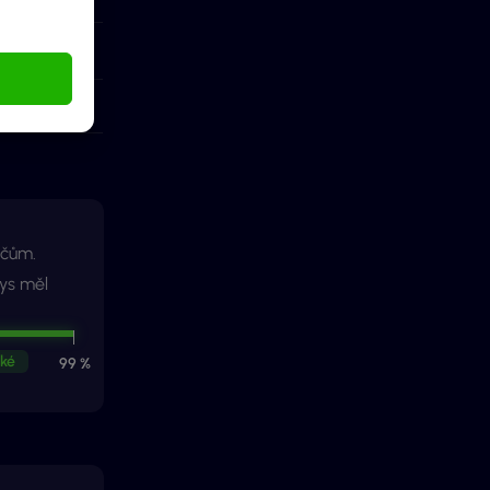
áčům.
bys měl
ké
99 %