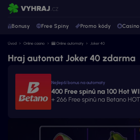
Bonusy
Free Spiny
Promo kódy
Casino
Úvod
Online casino
🎰 Online automaty
Joker 40
Hraj automat Joker 40 zdarma
Nejlepší bonus na automaty
400 Free spinů na 100 Hot 
+ 266 Free spinů na Betano HO