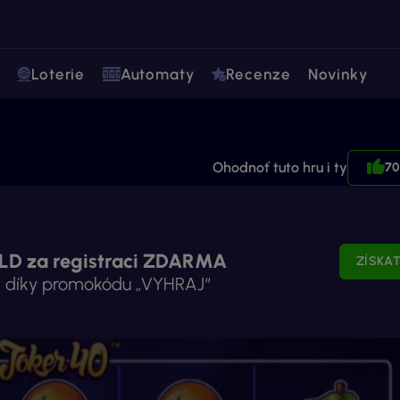
Loterie
Automaty
Recenze
Novinky
Ohodnoť tuto hru i ty
7
WILD za registraci ZDARMA
ZÍSKA
T díky promokódu „VYHRAJ“