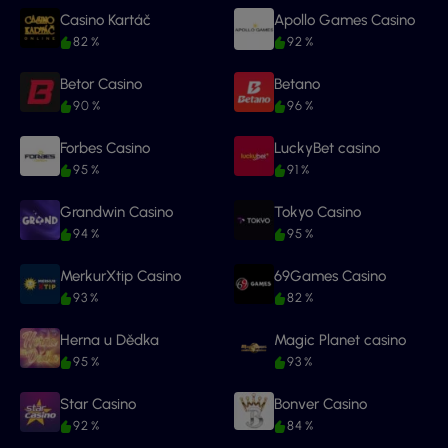
Casino Kartáč
Apollo Games Casino
82 %
92 %
Betor Casino
Betano
90 %
96 %
Forbes Casino
LuckyBet casino
95 %
91 %
Grandwin Casino
Tokyo Casino
94 %
95 %
MerkurXtip Casino
69Games Casino
93 %
82 %
Herna u Dědka
Magic Planet casino
95 %
93 %
Star Casino
Bonver Casino
92 %
84 %