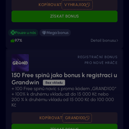
KOPÍROVAT
VYHRAJ100
ZÍSKAT BONUS
Pouze u nás
Mega bonus
97%
Detail bonusu
REGISTRAČNÍ BONUS
PRO NOVÉ HRÁČE
150 Free spinů jako bonus k registraci u
Grandwin
Bez vkladu
+ 100 Free spinů navíc s promo kódem „GRAND100“
+ 100% k druhému vkladu až do 15 000 Kč nebo
200 % k druhému vkladu od 15 000 Kč do 100 000
Kč
KOPÍROVAT
GRAND100