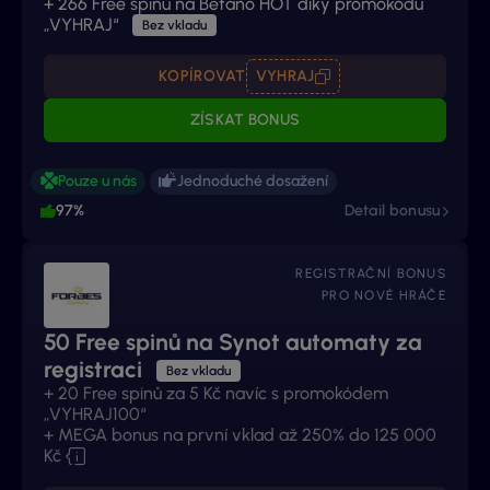
+
266 Free spinů na Betano HOT díky promokódu
„VYHRAJ“
Bez vkladu
KOPÍROVAT
VYHRAJ
ZÍSKAT BONUS
Pouze u nás
Jednoduché dosažení
97%
Detail bonusu
REGISTRAČNÍ BONUS
PRO NOVÉ HRÁČE
50 Free spinů na Synot automaty za
registraci
Bez vkladu
+ 20 Free spinů za 5 Kč navíc s promokódem
„VYHRAJ100“
+ MEGA bonus na první vklad až 250% do 125 000
Kč