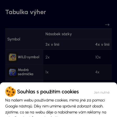
Tabulka výher
Násobek sázky
Symbol
3x v linii
4x v linii
WILD symbol
2x
10x
Modrá
1x
4x
sedmička
Červená
1x
4x
sedmička
Souhlas s použitím cookies
Na našem webu používáme cookies, mimo jiné za pomoci
Fleur de lis
1x
3x
Google nástrojů. Díky nim umíme správně zobrazit obsah,
zjistíme, co se na webu děje a nabídneme vám reklamy na
Koruna
1x
3x