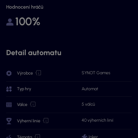
Hodnocení hráčů
100%
Detail automatu
SYNOT Games
Výrobce
Typ hry
Automat
5 válců
Válce
40 výherních linií
Výherní linie
Joker
Témata