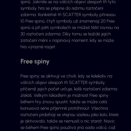
spinů. Jakmile se na válcích objeví alespoň tři tyto
symboly, hra se přepne do režimu roztočení
zdarma. Konkrétně tři SCATTER symboly přinesou
10 Free spinů, čtyři symboly už znamenají 20 Free
spinů a při pěti symbolech se můžeš těšit rovnou na
30 roztočení zdarma. Díky tomu se každé jejich
zatočení mění v napínavý moment, kdy se může
hra výrazně rozjet.
Free spiny
Free spiny se aktivují ve chvíli, kdy se kdekoliv na
válcích objeví alespoň tři SCATTER symboly,
přičemž jejich počet určuje, kolik roztočení zdarma
získáš. Velkým lákadlem je možnost Free spiny
během hry znovu spustit, takže se může celá
bonusová série příjemně protáhnout. Všechna
roztočení probíhají se stejnou sázkou jako kolo, které
je aktivovalo, takže se nemusíš o nic starat. Navíc
se během Free spinů používá jiná sada válců, což