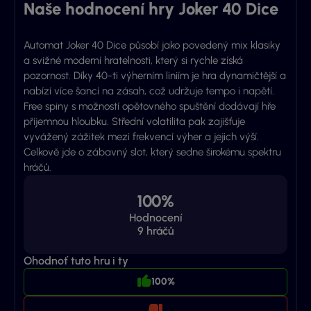
Naše hodnocení hry Joker 40 Dice
Automat Joker 40 Dice působí jako povedený mix klasiky
a svižné moderní hratelnosti, který si rychle získá
pozornost. Díky 40-ti výherním liniím je hra dynamičtější a
nabízí více šancí na zásah, což udržuje tempo i napětí.
Free spiny s možností opětovného spuštění dodávají hře
příjemnou hloubku. Střední volatilita pak zajišťuje
vyvážený zážitek mezi frekvencí výher a jejich výší.
Celkově jde o zábavný slot, který sedne širokému spektru
hráčů.
100%
Hodnocení
9
hráčů
Ohodnoť tuto hru i ty
100%