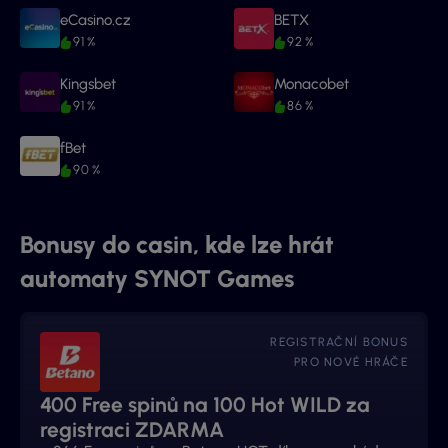
eCasino.cz
BETX
91 %
92 %
Kingsbet
Monacobet
91 %
86 %
fBet
90 %
Bonusy do casin, kde lze hrát
automaty SYNOT Games
REGISTRAČNÍ BONUS
PRO NOVÉ HRÁČE
400 Free spinů na 100 Hot WILD za
registraci ZDARMA