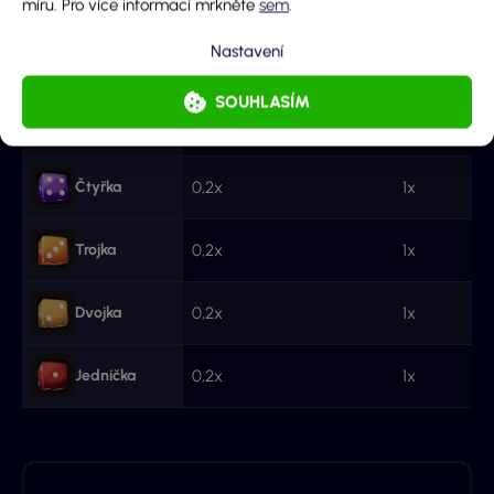
míru. Pro více informací mrkněte
sem
.
Nastavení
Šestka
0,4x
2x
SOUHLASÍM
Pětka
0,4x
2x
Čtyřka
0,2x
1x
Trojka
0,2x
1x
Dvojka
0,2x
1x
Jednička
0,2x
1x