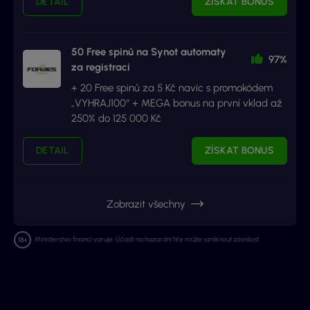
DETAIL
ZÍSKAT BONUS
50 Free spinů na Synot automaty
97%
za registraci
+ 20 Free spinů za 5 Kč navíc s promokódem
„VYHRAJ100“ + MEGA bonus na první vklad až
250% do 125 000 Kč
DETAIL
ZÍSKAT BONUS
Zobrazit všechny
Ministerstvo financí varuje: Účastí na hazardní hře může vzniknout závislost.