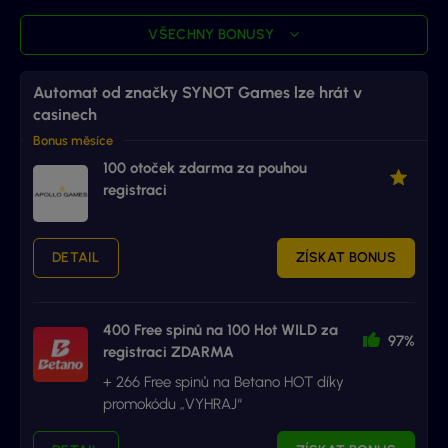
VŠECHNY BONUSY
Automat od značky SYNOT Games lze hrát v
casinech
Bonus měsíce
100 otoček zdarma za pouhou
registraci
DETAIL
ZÍSKAT BONUS
400 Free spinů na 100 Hot WILD za
97%
registraci ZDARMA
+ 266 Free spinů na Betano HOT díky
promokódu „VYHRAJ“