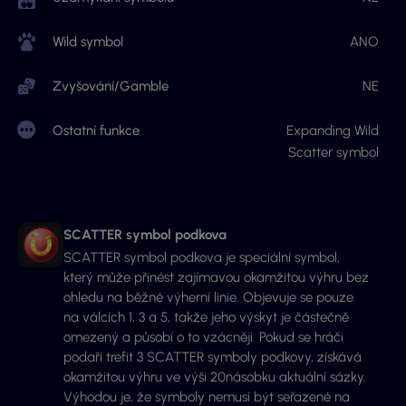
Wild symbol
ANO
Zvyšování/Gamble
NE
Ostatní funkce
Expanding Wild
Scatter symbol
SCATTER symbol podkova
SCATTER symbol podkova je speciální symbol,
který může přinést zajímavou okamžitou výhru bez
ohledu na běžné výherní linie. Objevuje se pouze
na válcích 1, 3 a 5, takže jeho výskyt je částečně
omezený a působí o to vzácněji. Pokud se hráči
podaří trefit 3 SCATTER symboly podkovy, získává
okamžitou výhru ve výši 20násobku aktuální sázky.
Výhodou je, že symboly nemusí být seřazené na