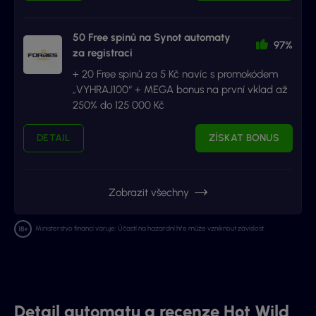
50 Free spinů na Synot automaty
97%
za registraci
+ 20 Free spinů za 5 Kč navíc s promokódem
„VYHRAJ100“ + MEGA bonus na první vklad až
250% do 125 000 Kč
DETAIL
ZÍSKAT BONUS
Zobrazit všechny
Ministerstvo financí varuje: Účastí na hazardní hře může vzniknout závislost.
Detail automatu a recenze Hot Wild