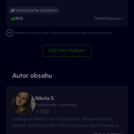
Jednoduché dosažení
96%
Detail bonusu
Ministerstvo financí varuje: Účastí na hazardní hře může vzniknout závislost.
VŠECHNY BONUSY
Autor obsahu
Nikola S.
Redaktorka · Automaty
Jmenuji se Nikola a na Vyhraj.cz se věnuji recenzím
herních automatů. Baví mě analyzovat jejich funkce a
přinášet čtenářům přehledné a objektivní informace,