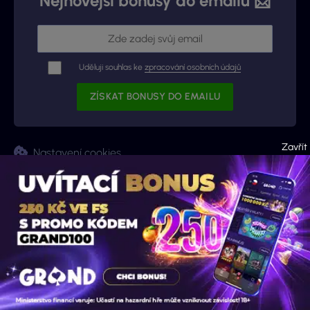
Nejnovější bonusy do emailu 📩
Uděluji souhlas ke
zpracování osobních údajů
Nastavení cookies
Nejoblíbenější stránky
Casino bonusy
Bonusy bez vkladu zdarma
Otočky zdarma
Free spiny dnes
Casino promo kódy