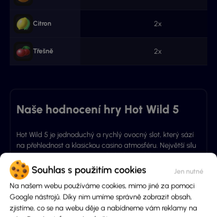
Citron
2x
Třešně
2x
Naše hodnocení hry Hot Wild 5
Hot Wild 5 je jednoduchý a rychlý ovocný slot, který sází
na přehlednost a klasickou casino atmosféru. Největší sílu
má v EXPANDING WILD symbolu, který dokáže výrazně
zlepšit šanci na výhru a přinést zajímavé momenty.
Souhlas s použitím cookies
SCATTER symboly dodávají hře napětí díky možnosti
Na našem webu používáme cookies, mimo jiné za pomoci
okamžitých výher mimo linie. Na druhou stranu může
Google nástrojů. Díky nim umíme správně zobrazit obsah,
základní hra působit jednoduše a bez větší hloubky.
zjistíme, co se na webu děje a nabídneme vám reklamy na
Celkově jde o nenáročný automat, který je ideální pro