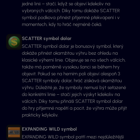
jedné linii – stačí, když se objeví kdekoliv na
vybraných válcích. Díky tomu dokáže SCATTER
symbol podkova přinést příjemné překvapení i v
momentech, kdy to hráč nejméně čeká.
SCATTER symbol dolar
SCATTER symbol dolar je bonusový symbol, který
dokáže přinést okamžitou výhru bez ohledu na
klasické výherní linie. Objevuje se na všech válcích,
takže má poměrně vysokou šanci se během hry
objevit. Pokud se na herním poli objeví alespoň 3
SCATTER symboly dolar, hráč získává okamžitou
výhru. Důležité je, že symboly nemusí být seřazené
do konkrétní linie – stačí jejich výskyt kdekoliv na
válcích. Díky tomu přináší SCATTER symbol dolar
do hry příjemné napětí a pocit, že výhra může přijít
prakticky kdykoliv.
EXPANDING WILD symbol
EXPANDING WILD symbol patří mezi nejdůležitější