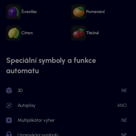
Švestka
Pomeranč
Citron
Třešně
Speciální symboly a funkce
automatu
3D
NE
Autoplay
ANO
Multiplikátor výher
NE
Uzamykání symbolů
NE