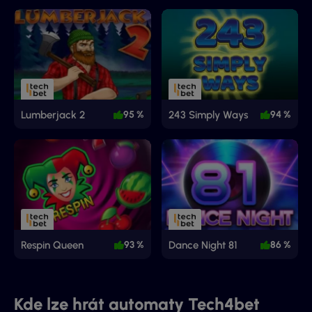
Lumberjack 2
95 %
243 Simply Ways
94 %
Respin Queen
93 %
Dance Night 81
86 %
Kde lze hrát automaty Tech4bet