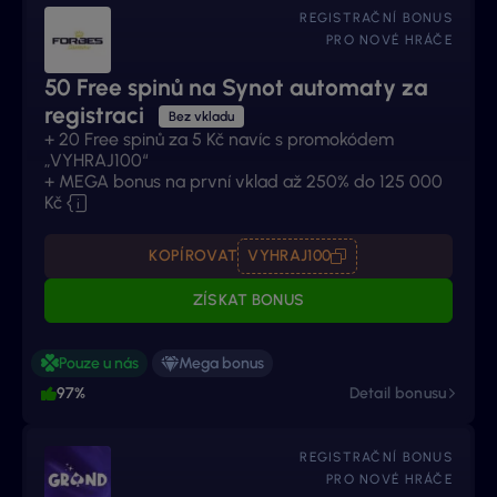
REGISTRAČNÍ BONUS
PRO NOVÉ HRÁČE
50 Free spinů na Synot automaty za
registraci
Bez vkladu
+ 20 Free spinů za 5 Kč navíc s promokódem
„VYHRAJ100“
+ MEGA bonus na první vklad až 250% do 125 000
Kč
KOPÍROVAT
VYHRAJ100
ZÍSKAT BONUS
Pouze u nás
Mega bonus
97%
Detail bonusu
REGISTRAČNÍ BONUS
PRO NOVÉ HRÁČE