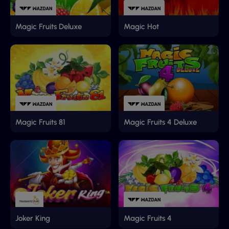
Magic Fruits Deluxe
Magic Hot
Magic Fruits 81
Magic Fruits 4 Deluxe
Joker King
Magic Fruits 4