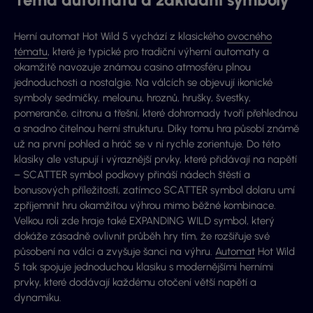
Herní automat Hot Wild 5 vychází z klasického
ovocného
tématu
, které je typické pro tradiční výherní automaty a
okamžitě navozuje známou casino atmosféru plnou
jednoduchosti a nostalgie. Na válcích se objevují ikonické
symboly sedmičky, melounu, hroznů, hrušky, švestky,
pomeranče, citronu a třešní, které dohromady tvoří přehlednou
a snadno čitelnou herní strukturu. Díky tomu hra působí známě
už na první pohled a hráč se v ní rychle zorientuje. Do této
klasiky ale vstupují i výraznější prvky, které přidávají na napětí
– SCATTER symbol podkovy přináší nádech štěstí a
bonusových příležitostí, zatímco SCATTER symbol dolaru umí
zpříjemnit hru okamžitou výhrou mimo běžné kombinace.
Velkou roli zde hraje také EXPANDING WILD symbol, který
dokáže zásadně ovlivnit průběh hry tím, že rozšiřuje své
působení na válci a zvyšuje šanci na výhru.
Automat
Hot Wild
5 tak spojuje jednoduchou klasiku s modernějšími herními
prvky, které dodávají každému otočení větší napětí a
dynamiku.