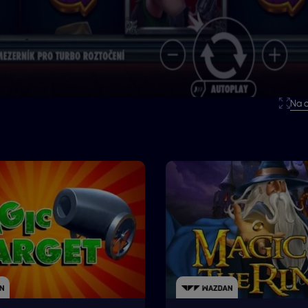
Nefunkční hra
Na 