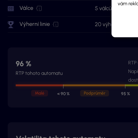
vám rekl
Válce
5 válců
Výherní linie
20 výherních linií
96 %
RTP 
Např
RTP tohoto automatu
dost
Malé
Podprůměr
< 90 %
95 %