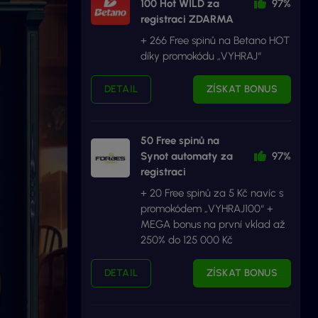
100 Hot WILD za
97%
registraci ZDARMA
+ 266 Free spinů na Betano HOT
díky promokódu „VYHRAJ“
DETAIL
ZÍSKAT BONUS
50 Free spinů na
Synot automaty za
97%
registraci
+ 20 Free spinů za 5 Kč navíc s
promokódem „VYHRAJ100“ +
MEGA bonus na první vklad až
250% do 125 000 Kč
DETAIL
ZÍSKAT BONUS