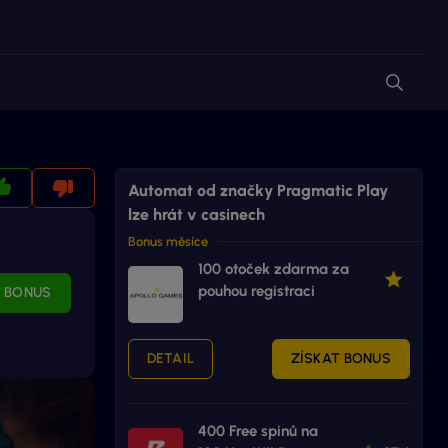
Automat od značky Pragmatic Play
lze hrát v casinech
Bonus měsíce
100 otoček zdarma za
pouhou registraci
T BONUS
DETAIL
ZÍSKAT BONUS
400 Free spinů na