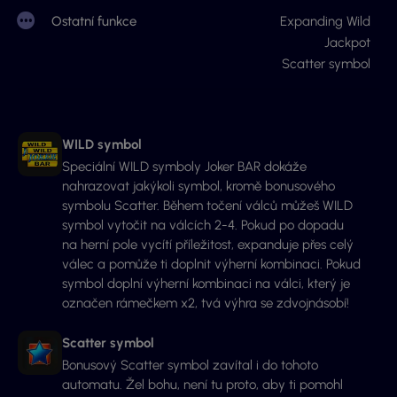
Ostatní funkce
Expanding Wild
Jackpot
Scatter symbol
WILD symbol
Speciální WILD symboly Joker BAR dokáže
nahrazovat jakýkoli symbol, kromě bonusového
symbolu Scatter. Během točení válců můžeš WILD
symbol vytočit na válcích 2-4. Pokud po dopadu
na herní pole vycítí příležitost, expanduje přes celý
válec a pomůže ti doplnit výherní kombinaci. Pokud
symbol doplní výherní kombinaci na válci, který je
označen rámečkem x2, tvá výhra se zdvojnásobí!
Scatter symbol
Bonusový Scatter symbol zavítal i do tohoto
automatu. Žel bohu, není tu proto, aby ti pomohl