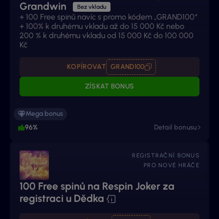
Grandwin
Bez vkladu
+ 100 Free spinů navíc s promo kódem „GRAND100“
+ 100% k druhému vkladu až do 15 000 Kč nebo
200 % k druhému vkladu od 15 000 Kč do 100 000
Kč
KOPÍROVAT
GRAND100
ZÍSKAT BONUS
Mega bonus
96%
Detail bonusu
REGISTRAČNÍ BONUS
PRO NOVÉ HRÁČE
100 Free spinů na Respin Joker za
registraci u Dědka