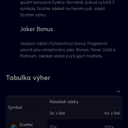
spustit bonusové funkce. Nicméně, pokud vytočíš 3
symboly Scatter kdekoli na herním poli, získáš
Scatter výhru.
Joker Bonus
Jackpot nabízí čtyřúrovňový bonus. Progresivní
úrovně jsou označovány jako: Bronze, Silver, Gold a
Platinum. Jakákoli sázka zvýší jejich hodnotu.
Tabulka výher
Násobek sázky
Symbol
3x v linii
4x v linii
Scatter
50x
200x