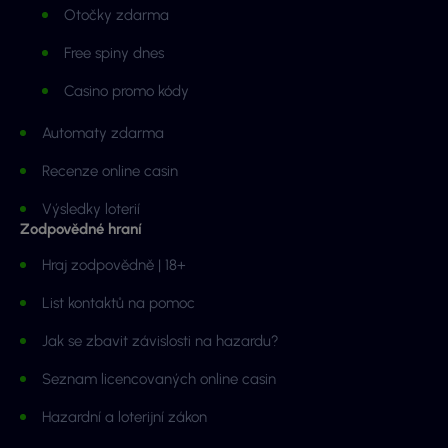
Otočky zdarma
Free spiny dnes
Casino promo kódy
Automaty zdarma
Recenze online casin
Výsledky loterií
Zodpovědné hraní
Hraj zodpovědně | 18+
List kontaktů na pomoc
Jak se zbavit závislosti na hazardu?
Seznam licencovaných online casin
Hazardní a loterijní zákon