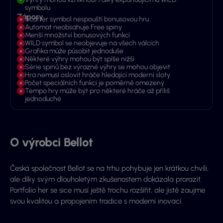
symbolu
Zápory
Scatter symbol nespouští bonusovou hru
Automat neobsahuje Free spiny
Menší množství bonusových funkcí
WILD symbol se neobjevuje na všech válcích
Grafika může působit jednoduše
Některé výhry mohou být spíše nižší
Série spinů bez výrazné výhry se mohou objevit
Hra nemusí oslovit hráče hledající moderní sloty
Počet speciálních funkcí je poměrně omezený
Tempo hry může být pro některé hráče až příliš
jednoduché
O výrobci Bellot
Česká společnost Bellot se na trhu pohybuje jen krátkou chvíli,
ale díky svým dlouholetým zkušenostem dokázala prorazit.
Portfolio her se sice musí ještě trochu rozšířit, ale jistě zaujme
svou kvalitou a propojením tradice s moderní inovací.