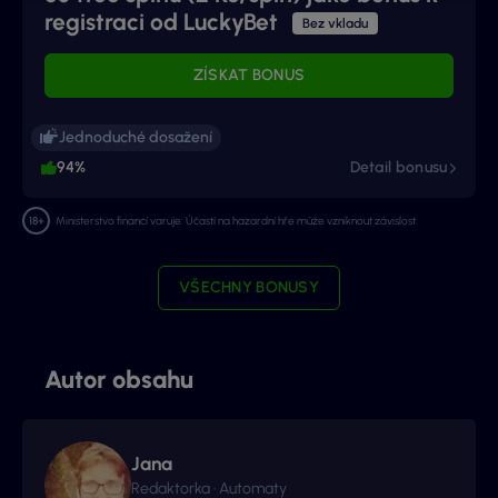
registraci od LuckyBet
Bez vkladu
ZÍSKAT BONUS
Jednoduché dosažení
94%
Detail bonusu
Ministerstvo financí varuje: Účastí na hazardní hře může vzniknout závislost.
VŠECHNY BONUSY
Autor obsahu
Jana
Redaktorka · Automaty