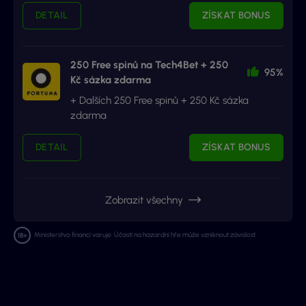
DETAIL
ZÍSKAT BONUS
250 Free spinů na Tech4Bet + 250
95%
Kč sázka zdarma
+ Dalších 250 Free spinů + 250 Kč sázka
zdarma
DETAIL
ZÍSKAT BONUS
Zobrazit všechny
Ministerstvo financí varuje: Účastí na hazardní hře může vzniknout závislost.