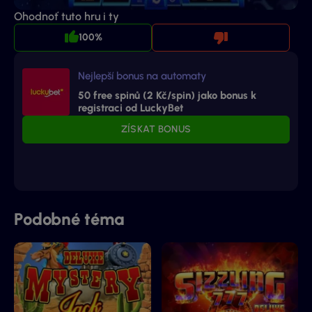
Ohodnoť tuto hru i ty
100%
Nejlepší bonus na automaty
50 free spinů (2 Kč/spin) jako bonus k
registraci od LuckyBet
ZÍSKAT BONUS
Podobné téma