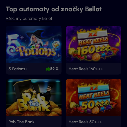
Top automaty od značky Bellot
Všechny automaty Bellot
5 Potions+
89 %
Heat Reels 160+++
Rob The Bank
Heat Reels 50+++