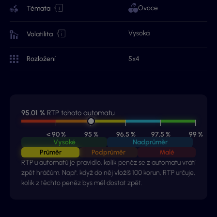
Ovoce
Témata
Vysoká
Volatilita
Rozložení
5x4
95.01 %
RTP tohoto automatu
< 90 %
95 %
96.5 %
97.5 %
99 %
Vysoké
Nadprůměr
Průměr
Podprůměr
Malé
RTP u automatů je pravidlo, kolik peněz se z automatu vrátí
zpět hráčům. Např. když do něj vložíš 100 korun, RTP určuje,
kolik z těchto peněz bys měl dostat zpět.