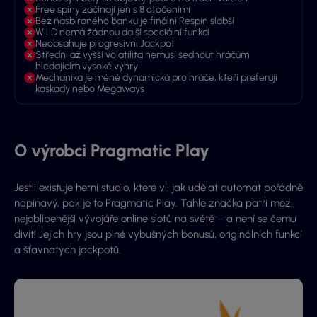
Free spiny začínají jen s 8 otočeními
Bez nasbíraného banku je finální Respin slabší
WILD nemá žádnou další speciální funkci
Neobsahuje progresivní Jackpot
Střední až vyšší volatilita nemusí sednout hráčům
hledajícím vysoké výhry
Mechanika je méně dynamická pro hráče, kteří preferují
kaskády nebo Megaways
O výrobci Pragmatic Play
Jestli existuje herní studio, které ví, jak udělat automat pořádně
napínavý, pak je to Pragmatic Play. Tahle značka patří mezi
nejoblíbenější vývojáře online slotů na světě – a není se čemu
divit! Jejich hry jsou plné výbušných bonusů, originálních funkcí
a šťavnatých jackpotů.