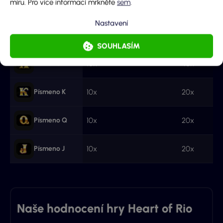
míru. Pro více informací mrkněte
sem
.
Maska
10x
50x
Nastavení
Nápoj
10x
50x
SOUHLASÍM
Písmeno A
10x
40x
Písmeno K
10x
20x
Písmeno Q
10x
20x
Písmeno J
10x
20x
Naše hodnocení hry Heart of Rio