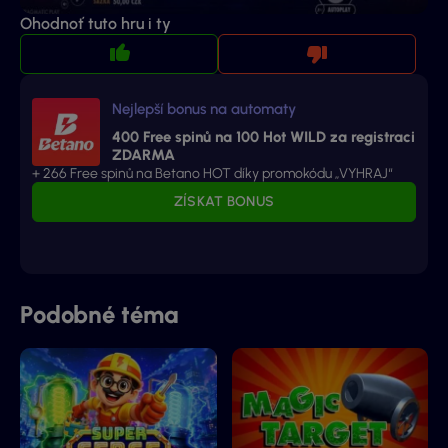
Ohodnoť tuto hru i ty
Nejlepší bonus na automaty
400 Free spinů na 100 Hot WILD za registraci
ZDARMA
+ 266 Free spinů na Betano HOT díky promokódu „VYHRAJ“
ZÍSKAT BONUS
Podobné téma