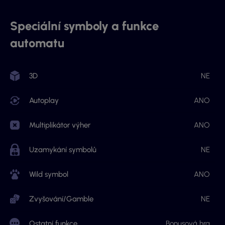
Speciální symboly a funkce
automatu
3D
NE
Autoplay
ANO
Multiplikátor výher
ANO
Uzamykání symbolů
NE
Wild symbol
ANO
Zvyšování/Gamble
NE
Ostatní funkce
Bonusová hra