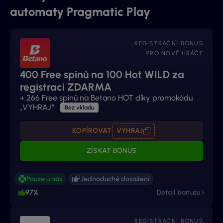
automaty Pragmatic Play
REGISTRAČNÍ BONUS
PRO NOVÉ HRÁČE
400 Free spinů na 100 Hot WILD za
registraci ZDARMA
+
266 Free spinů na Betano HOT díky promokódu
„VYHRAJ“
Bez vkladu
KOPÍROVAT
VYHRAJ
ZÍSKAT BONUS
Pouze u nás
Jednoduché dosažení
97%
Detail bonusu
REGISTRAČNÍ BONUS