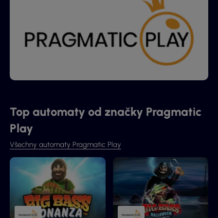
Top automaty od značky Pragmatic
Play
Všechny automaty Pragmatic Play