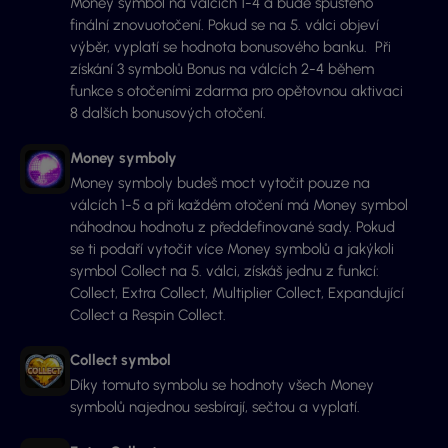
Money symbol na válcích 1-4 a bude spuštěno
finální znovuotočení. Pokud se na 5. válci objeví
výběr, vyplatí se hodnota bonusového banku. Při
získání 3 symbolů Bonus na válcích 2-4 během
funkce s otočeními zdarma pro opětovnou aktivaci
8 dalších bonusových otočení.
Money symboly
Money symboly budeš moct vytočit pouze na
válcích 1-5 a při každém otočení má Money symbol
náhodnou hodnotu z předdefinované sady. Pokud
se ti podaří vytočit více Money symbolů a jakýkoli
symbol Collect na 5. válci, získáš jednu z funkcí:
Collect, Extra Collect, Multiplier Collect, Expandující
Collect a Respin Collect.
Collect symbol
Díky tomuto symbolu se hodnoty všech Money
symbolů najednou sesbírají, sečtou a vyplatí.