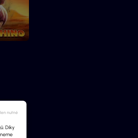
ů. Díky
ídneme