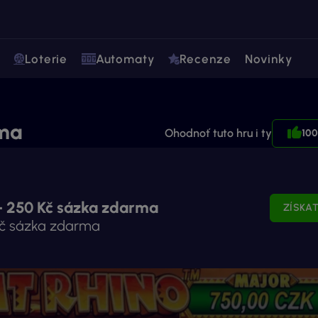
Loterie
Automaty
Recenze
Novinky
rma
Ohodnoť tuto hru i ty
10
 + 250 Kč sázka zdarma
ZÍSKA
 Kč sázka zdarma