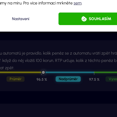
amy na míru. Pro více informací mrkněte
sem
.
Rozložení
5x3
Nastavení
SOUHLASÍM
u automatů je pravidlo, kolik peněz se z automatu vrátí zpět hr
. když do něj vložíš 100 korun, RTP určuje, kolik z těchto peněz 
at zpět.
Průměr
Nadprůměr
Vyso
96.5 %
97.5 %