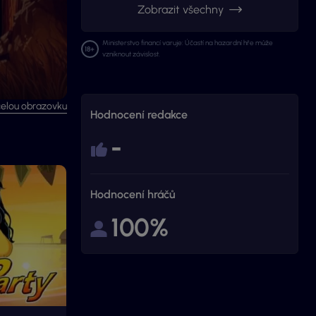
Zobrazit všechny
Ministerstvo financí varuje: Účastí na hazardní hře může
vzniknout závislost.
Zmenšit
celou obrazovku
Hodnocení redakce
-
Hodnocení hráčů
100%