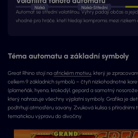
Volatilita tohoto automatu
Nízká
Nízká-Střední
Automat se střední volatilitou. Výhry padají občas a je
vhodné pro hráče, kteří hledají kompromis mezi rizikem
Téma automatu a základní symboly
Great Rhino stojí na
africkém motivu
, který je zpracovan
celkem 9 základních symbolů – čtyři nízkohodnotné karet
(plameňák, hyena, krokodýl, gepard a samotný nosorožec
který nahrazuje všechny výplatní symboly. Grafika je det
podtrhují atmosféru savany. Zvuková kulisa s přírodními t
tematickou výpravu do divočiny.