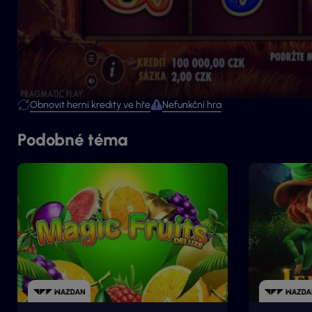
Bonusy na automaty
Obnovit herní kredity ve hře
Obnovit herní kredity ve hře
Nefunkční hra
Podobné téma