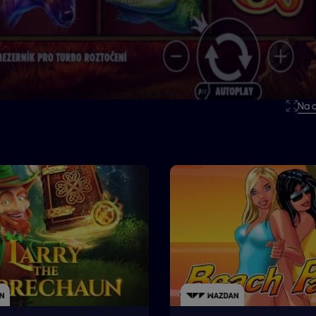
Nefunkční hra
Na 