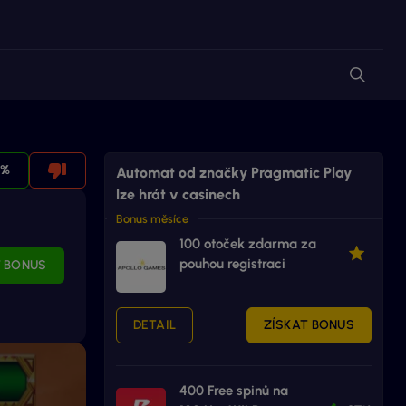
0%
Automat od značky Pragmatic Play
lze hrát v casinech
Bonus měsíce
100 otoček zdarma za
pouhou registraci
T BONUS
DETAIL
ZÍSKAT BONUS
400 Free spinů na