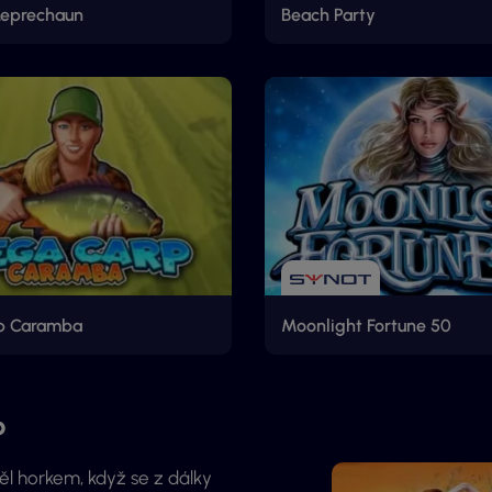
Leprechaun
Beach Party
p Caramba
Moonlight Fortune 50
o
l horkem, když se z dálky