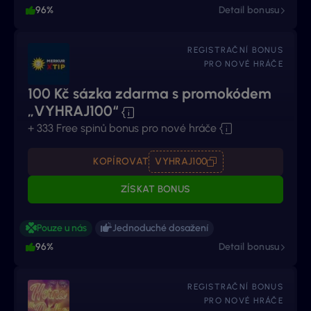
96%
Detail bonusu
REGISTRAČNÍ BONUS
PRO NOVÉ HRÁČE
100 Kč sázka zdarma s promokódem
„VYHRAJ100“
+ 333 Free spinů bonus pro nové hráče
KOPÍROVAT
VYHRAJ100
ZÍSKAT BONUS
Pouze u nás
Jednoduché dosažení
96%
Detail bonusu
REGISTRAČNÍ BONUS
PRO NOVÉ HRÁČE