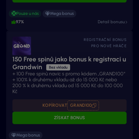
Pouze u nás
Mega bonus
97%
Detail bonusu
REGISTRAČNÍ BONUS
PRO NOVÉ HRÁČE
150 Free spinů jako bonus k registraci u
Grandwin
Bez vkladu
+ 100 Free spinů navíc s promo kódem „GRAND100“
+ 100% k druhému vkladu až do 15 000 Kč nebo
200 % k druhému vkladu od 15 000 Kč do 100 000
Kč
KOPÍROVAT
GRAND100
ZÍSKAT BONUS
Mega bonus