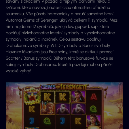
savany s akáciemi v pozadí a teplými barvami, řekou a
skálami, které navozují autentickou atmosféru afrického
soumraku. Vše působí harmonicky a neruší samotné hraní.
Automat
Gems of Serengeti ukrývá celkem 11 symbolů. Mezi
nimi najdeme 12 symbolů, jako je lev, gepard, sup, které
doplňují nízkohodnotné karetní symboly a vysokohodnotné
symboly indiánů a indiánek. Celou sestavu doplňují
Drahokamové symboly, WILD symboly a Bonus symboly.
Hlavním lákadlem jsou Free spiny, které se aktivují pomocí
Scatter / Bonus symbolů. Během této bonusové funkce se
sbírají symboly Drahokamů, které ti později mohou přinést
vysoké výhry!