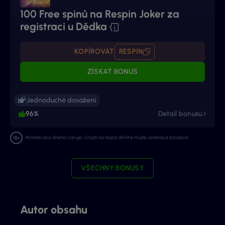
100 Free spinů na Respin Joker za
registraci u Dědka
KOPÍROVAT
RESPIN
ZÍSKAT BONUS
Jednoduché dosažení
96%
Detail bonusu
Ministerstvo financí varuje: Účastí na hazardní hře může vzniknout závislost.
VŠECHNY BONUSY
Autor obsahu