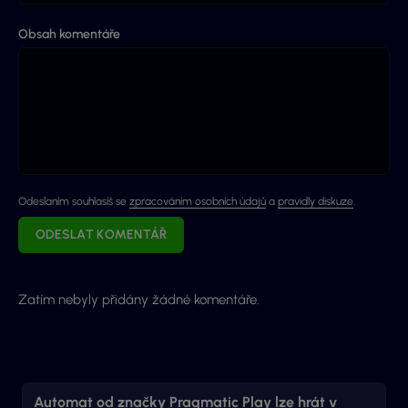
Obsah komentáře
Odeslaním souhlasíš se
zpracováním osobních údajů
a
pravidly diskuze
.
ODESLAT KOMENTÁŘ
Zatím nebyly přidány žádné komentáře.
Automat od značky Pragmatic Play lze hrát v