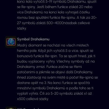
konci kola vytočíš 5-19 symbolů Drahokamu, spustí
se Re-spiny. Jestli během funkce získáš 20 nebo
více Drahokamů na konci kola vyhraješ částku
rovnou bez spuštění funkce Re-spinu. A tak za 20-
27 symbolů získáš 500–4000násobek celkové
sázky.
Symbol Drahokamu
Modrý diamant se nachází na všech místech
herního pole. Když jich vytočíš 5 a více, spustí se
bonusová funkce Re-spin. Ta se spustí hned, jak ti
budou vyplaceny výhry. Všechny symboly až na
Drahokamy zmizí. Funkce začne se třemi
zatočeními a jakmile se objeví další Drahokamy,
ihned zůstávají na svém místě a počet Re-spinů se
dostane opět na 3. Na konci funkce se spočítá
množství symbolů Drahokamů a podle toho se ti
vyplatí výhra. Čili za 5-20 symbolů získáš x1 až
x500 celkové sázky.