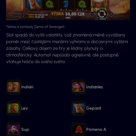
Téma a symboly Gems of Serengeti
Slot spadá do vyšší volatility, což znamená méně vyvážený
poměr mezi častějšími menšími výhrami a občasnými vyššími
zásahy. Celkový dojem ze hry je klidný, plynulý a
atmosférický. Automat nepůsobí agresivně, ale postupně
vtahuje hráče do svého světa.
Indián
Indiánka
Lev
Gepard
Sup
Písmeno A