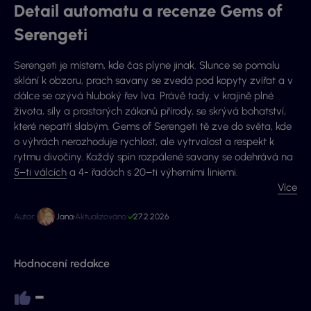
Detail automatu a recenze Gems of
Serengeti
Serengeti je místem, kde čas plyne jinak. Slunce se pomalu
sklání k obzoru, prach savany se zvedá pod kopyty zvířat a v
dálce se ozývá hluboký řev lva. Právě tady, v krajině plné
života, síly a prastarých zákonů přírody, se skrývá bohatství,
které nepatří slabým. Gems of Serengeti tě zve do světa, kde
o výhrách nerozhoduje rychlost, ale vytrvalost a respekt k
rytmu divočiny. Každý spin rozpálené savany se odehrává na
5–ti válcích
a 4- řadách s 20–ti výherními liniemi.
Více
Autor:
Jana
Aktualizováno:
27.2.2026
Hodnocení redakce
-