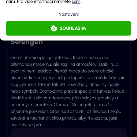
míru. Pro více informací mrkněte
sem
.
Nastavení
SOUHLASÍM
Naše hodnocení hry Gems of
Serengeti
Gems of Serengeti je automat, který si nehraje na
přehnanou modernu, ale sází na atmosféru, stabilitu a
poctivý herní základ. Přenáší hráče do světa africké
divočiny, kde se výhry rodí postupně a kde má každý spin
svůj význam. Stejně tak WILD symboly, Bonus symboly
nebo symboly Drahokamů přináší speciální funkce. Pokud
hledáš slot s klidným tempem, přehlednými pravidly a
příjemným tématem, Gems of Serengeti tě dokáže
příjemně překvapit. Stačí se zastavit, rozhlédnout se po
savaně a nechat divokou přírodu, aby ti ukázala, jaké
poklady skrývá.