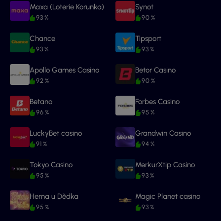
Maxa (Loterie Korunka)
Synot
93 %
90 %
Chance
Tipsport
93 %
93 %
Apollo Games Casino
Betor Casino
92 %
90 %
Betano
Forbes Casino
96 %
95 %
LuckyBet casino
Grandwin Casino
91 %
94 %
Tokyo Casino
MerkurXtip Casino
95 %
93 %
Herna u Dědka
Magic Planet casino
95 %
93 %