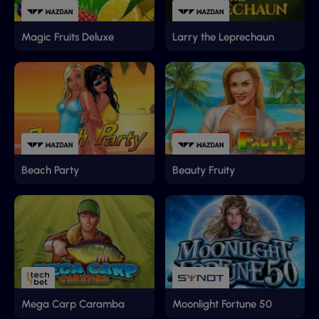
Magic Fruits Deluxe
Larry the Leprechaun
Beach Party
Beauty Fruity
Mega Carp Caramba
Moonlight Fortune 50