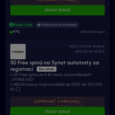
ZÍSKAT BONUS
Pouze u nás
Jednoduché dosažení
97%
Detail bonusu
REGISTRAČNÍ BONUS
PRO NOVÉ HRÁČE
50 Free spinů na Synot automaty za
registraci
Bez vkladu
+ 20 Free spinů za 5 Kč navíc s promokódem
„VYHRAJ100“
+ MEGA bonus na první vklad až 250% do 125 000
Kč
KOPÍROVAT
VYHRAJ100
ZÍSKAT BONUS