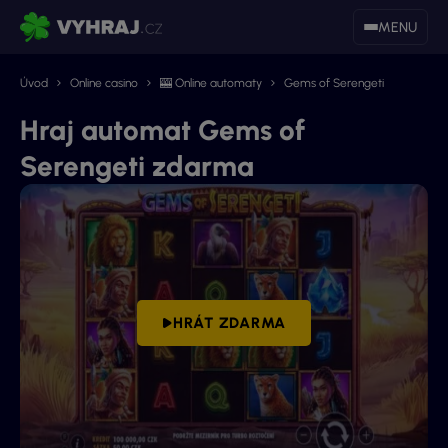
MENU
Úvod
Online casino
🎰 Online automaty
Gems of Serengeti
Hraj automat Gems of
Serengeti zdarma
HRÁT ZDARMA