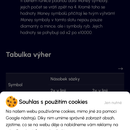
ti během funkce padnou další Money symboly,
jejich počet se vrátí zpět na 4. Kromě toho se
hodnoty Money symbolů přičítají ke tvým výhrám!
Money symboly v tomto slotu nejsou pouze
diamanty a mince, ale i symboly ryb. Jejich
hodnoty se pohybují od x2 po x10000.
Tabulka výher
Násobek sázky
Symbol
2x v linii
3x v linii
Souhlas s použitím cookies
Loďka
25x
250x
Na našem webu používáme cookies, mimo jiné za pomoci
Google nástrojů. Díky nim umíme správně zobrazit obsah,
Buben
150x
zjistíme, co se na webu děje a nabídneme vám reklamy na