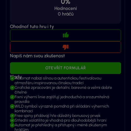
0%
Hodnocení
0
hráčů
Ohodnoť tuto hru i ty
Napiš nám svou zkušenost
OTEVŘÍT FORMULÁŘ
Klady
Automat nabízí silnou a autentickou festivalovou
atmosféru inspirovanou čínskou tradicí
Grafické zpracování je detailní, barevné a velmi dobře
čitelné
Fixní výherní linie zajišťují jednoduchá a srozumitelná
pravidla
WILD symbol výrazně pomáhá při skládání výherních
kombinací
Free spiny přidávají hře důležitý bonusový prvek
Střední volatilita je vhodná pro dlouhodobější hraní
Automat je přehledný a přístupný i méně zkušeným
hráčům