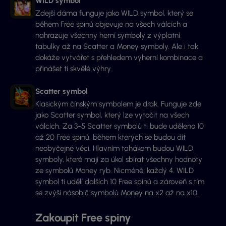
WILD symbol
Zdejší dáma funguje jako WILD symbol, který se
během Free spinů objevuje na všech válcích a
nahrazuje všechny herní symboly z výplatní
tabulky až na Scatter a Money symboly. Ale i tak
dokáže vytvářet s přehledem výherní kombinace a
přinášet ti skvělé výhry.
Scatter symbol
Klasickým čínským symbolem je drak. Funguje zde
jako Scatter symbol, který lze vytočit na všech
válcích. Za 3-5 Scatter symbolů ti bude uděleno 10
až 20 Free spinů, během kterých se budou dít
neobyčejné věci. Hlavním tahákem budou WILD
symboly, které mají za úkol sbírat všechny hodnoty
ze symbolů Money ryb. Nicméně, každý 4. WILD
symbol ti udělí dalších 10 Free spinů a zároveň s tím
se zvýší násobič symbolů Money na x2 až na x10.
Zakoupit Free spiny