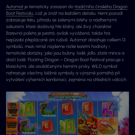
Automat
je tematicky zasazen do
tradičního čínského Dragon
Boat Festivalu
, což je znát na každém detailu. Herní pozadí
zobrazuje řeku, přírodu se zelenými břehy a nádhernými
sakurami, které dodávají hře klidný, ale živý charakter.
Barevná paleta je pestrá, avšak vyvážená, takže hra
nepůsobí přeplácaně ani rušivě. Automat obsahuje celkem 13
symbolů, mezi nimiž najdeme nízké karetní hodnoty i
tematické obrázky, jako jsou bubny, lodě, jídlo, zlaté mince a
dračí lodě. Floating Dragon – Dragon Boat Festival pracuje s
klasickými, ale osvědčenými herními prvky. WILD symbol
nahrazuje všechny běžné symboly a výrazně pomáhá při
vytváření výherních kombinací, zejména na středních válcích.