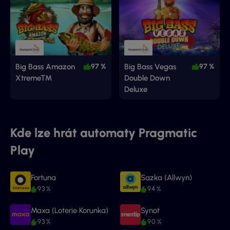
Big Bass Amazon
97 %
Big Bass Vegas
97 %
Xtreme™
Double Down
Deluxe
Kde lze hrát automaty Pragmatic
Play
Fortuna
Sazka (Allwyn)
93 %
94 %
Maxa (Loterie Korunka)
Synot
93 %
90 %