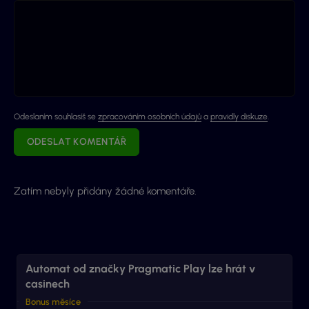
Odeslaním souhlasíš se
zpracováním osobních údajů
a
pravidly diskuze
.
ODESLAT KOMENTÁŘ
Zatím nebyly přidány žádné komentáře.
Automat od značky Pragmatic Play lze hrát v
casinech
Bonus měsíce