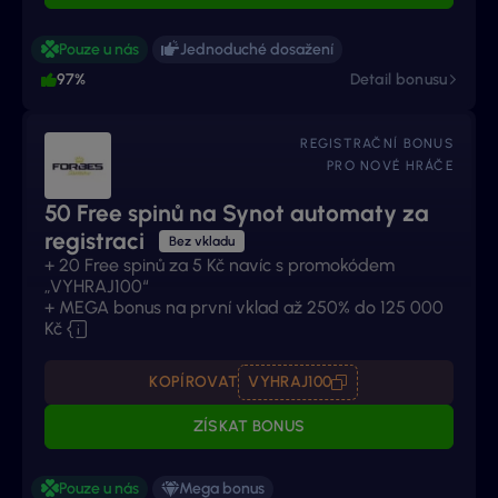
Pouze u nás
Jednoduché dosažení
97%
Detail bonusu
REGISTRAČNÍ BONUS
PRO NOVÉ HRÁČE
50 Free spinů na Synot automaty za
registraci
Bez vkladu
+ 20 Free spinů za 5 Kč navíc s promokódem
„VYHRAJ100“
+ MEGA bonus na první vklad až 250% do 125 000
Kč
KOPÍROVAT
VYHRAJ100
ZÍSKAT BONUS
Pouze u nás
Mega bonus