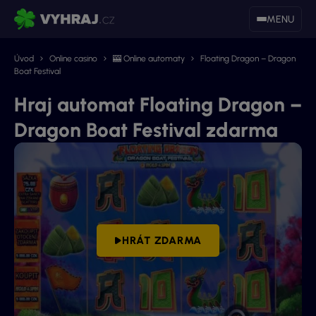
MENU
Úvod
Online casino
🎰 Online automaty
Floating Dragon – Dragon
Boat Festival
Hraj automat Floating Dragon –
Dragon Boat Festival zdarma
HRÁT ZDARMA