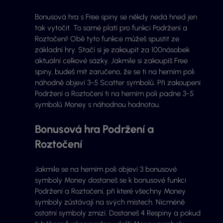
Bonusová hra s Free spiny se někdy nedá hned jen
tak vytočit. To samé platí pro funkci Podržení a
Roztočení! Obě tyto funkce můžeš spustit ze
základní hry. Stačí si je zakoupit za 100násobek
aktuální celkové sázky. Jakmile si zakoupíš Free
spiny, budeš mít zaručeno, že se ti na herním poli
náhodně objeví 3-5 Scatter symbolů. Při zakoupení
Podržení a Roztočení ti na herním poli padne 3-5
symbolů Money s náhodnou hodnotou.
Bonusová hra Podržení a
Roztočení
Jakmile se na herním poli objeví 3 bonusové
symboly Money dostaneš se k bonusové funkci
Podržení a Roztočení, při které všechny Money
symboly zůstávají na svých místech. Nicméně
ostatní symboly zmizí. Dostaneš 4 Respiny a pokud