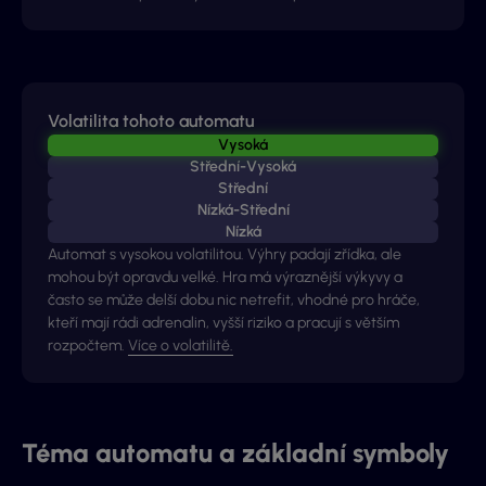
Volatilita tohoto automatu
Vysoká
Střední-Vysoká
Střední
Nízká-Střední
Nízká
Automat s vysokou volatilitou. Výhry padají zřídka, ale
mohou být opravdu velké. Hra má výraznější výkyvy a
často se může delší dobu nic netrefit, vhodné pro hráče,
kteří mají rádi adrenalin, vyšší riziko a pracují s větším
rozpočtem.
Více o volatilitě.
Téma automatu a základní symboly