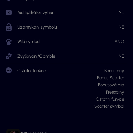
Multiplikátor výher
NE
Uzamykání symbolů
NE
Wild symbol
ANO
Zvyšování/Gamble
NE
Ostatní funkce
Bonus buy
Bonus Scatter
Bonusová hra
Freespiny
Ostatní funkce
Scatter symbol