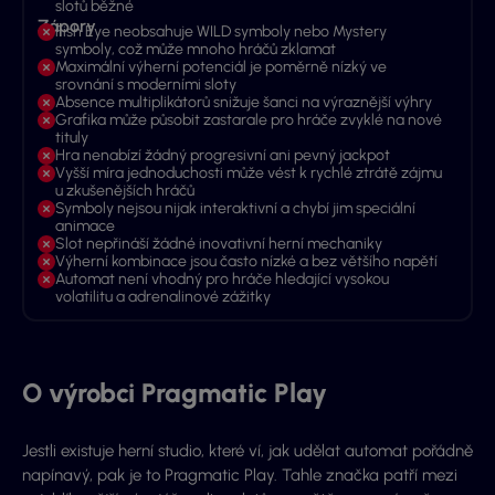
slotů běžné
Zápory
Fish Eye neobsahuje WILD symboly nebo Mystery
symboly, což může mnoho hráčů zklamat
Maximální výherní potenciál je poměrně nízký ve
srovnání s moderními sloty
Absence multiplikátorů snižuje šanci na výraznější výhry
Grafika může působit zastarale pro hráče zvyklé na nové
tituly
Hra nenabízí žádný progresivní ani pevný jackpot
Vyšší míra jednoduchosti může vést k rychlé ztrátě zájmu
u zkušenějších hráčů
Symboly nejsou nijak interaktivní a chybí jim speciální
animace
Slot nepřináší žádné inovativní herní mechaniky
Výherní kombinace jsou často nízké a bez většího napětí
Automat není vhodný pro hráče hledající vysokou
volatilitu a adrenalinové zážitky
O výrobci Pragmatic Play
Jestli existuje herní studio, které ví, jak udělat automat pořádně
napínavý, pak je to Pragmatic Play. Tahle značka patří mezi