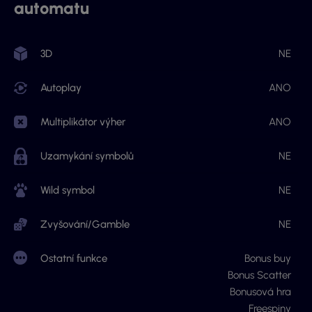
automatu
3D
NE
Autoplay
ANO
Multiplikátor výher
ANO
Uzamykání symbolů
NE
Wild symbol
NE
Zvyšování/Gamble
NE
Ostatní funkce
Bonus buy
Bonus Scatter
Bonusová hra
Freespiny