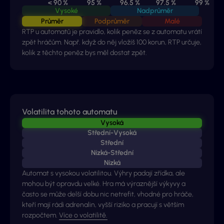
< 90 %
95 %
96.5 %
97.5 %
99 %
Vysoké
Nadprůměr
Průměr
Podprůměr
Malé
RTP u automatů je pravidlo, kolik peněz se z automatu vrátí
zpět hráčům. Např. když do něj vložíš 100 korun, RTP určuje,
kolik z těchto peněz bys měl dostat zpět.
Volatilita tohoto automatu
Vysoká
Střední-Vysoká
Střední
Nízká-Střední
Nízká
Automat s vysokou volatilitou. Výhry padají zřídka, ale
mohou být opravdu velké. Hra má výraznější výkyvy a
často se může delší dobu nic netrefit, vhodné pro hráče,
kteří mají rádi adrenalin, vyšší riziko a pracují s větším
rozpočtem.
Více o volatilitě.