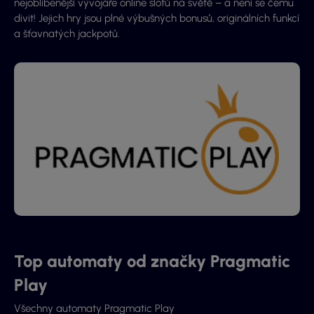
nejoblíbenější vývojáře online slotů na světě – a není se čemu
divit! Jejich hry jsou plné výbušných bonusů, originálních funkcí
a šťavnatých jackpotů.
Top automaty od značky Pragmatic
Play
Všechny automaty Pragmatic Play