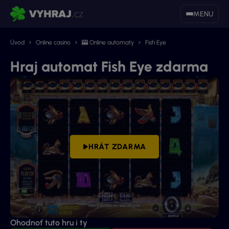
MENU
Úvod
Online casino
🎰 Online automaty
Fish Eye
Hraj automat Fish Eye zdarma
HRÁT ZDARMA
Ohodnoť tuto hru i ty