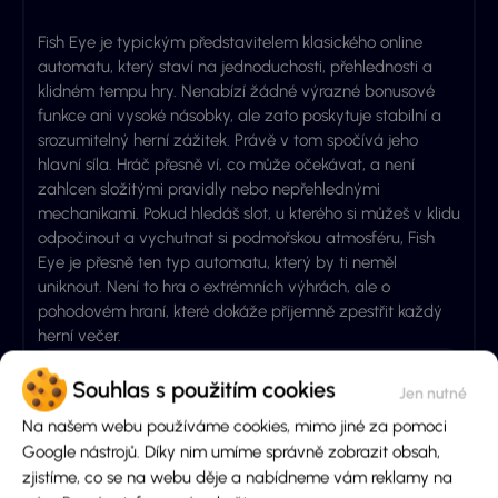
Fish Eye je typickým představitelem klasického online
automatu, který staví na jednoduchosti, přehlednosti a
klidném tempu hry. Nenabízí žádné výrazné bonusové
funkce ani vysoké násobky, ale zato poskytuje stabilní a
srozumitelný herní zážitek. Právě v tom spočívá jeho
hlavní síla. Hráč přesně ví, co může očekávat, a není
zahlcen složitými pravidly nebo nepřehlednými
mechanikami. Pokud hledáš slot, u kterého si můžeš v klidu
odpočinout a vychutnat si podmořskou atmosféru, Fish
Eye je přesně ten typ automatu, který by ti neměl
uniknout. Není to hra o extrémních výhrách, ale o
pohodovém hraní, které dokáže příjemně zpestřit každý
herní večer.
0%
Souhlas s použitím cookies
Hodnocení
Na našem webu používáme cookies, mimo jiné za pomoci
0
hráčů
Google nástrojů. Díky nim umíme správně zobrazit obsah,
zjistíme, co se na webu děje a nabídneme vám reklamy na
Ohodnoť tuto hru i ty