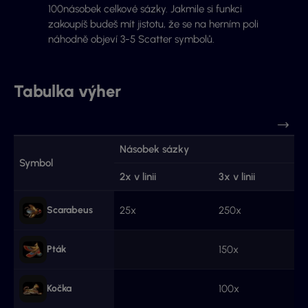
100násobek celkové sázky. Jakmile si funkci
zakoupíš budeš mít jistotu, že se na herním poli
náhodně objeví 3-5 Scatter symbolů.
Tabulka výher
Násobek sázky
Symbol
2x v linii
3x v linii
Scarabeus
25x
250x
Pták
150x
Kočka
100x