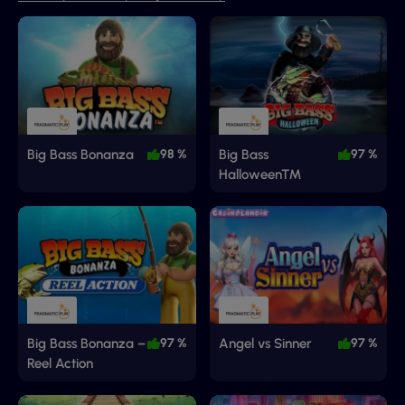
Big Bass Bonanza
98 %
Big Bass
97 %
Halloween™
Big Bass Bonanza –
97 %
Angel vs Sinner
97 %
Reel Action