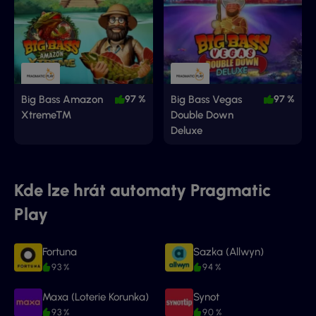
Big Bass Amazon
97 %
Big Bass Vegas
97 %
Xtreme™
Double Down
Deluxe
Kde lze hrát automaty Pragmatic
Play
Fortuna
Sazka (Allwyn)
93 %
94 %
Maxa (Loterie Korunka)
Synot
93 %
90 %