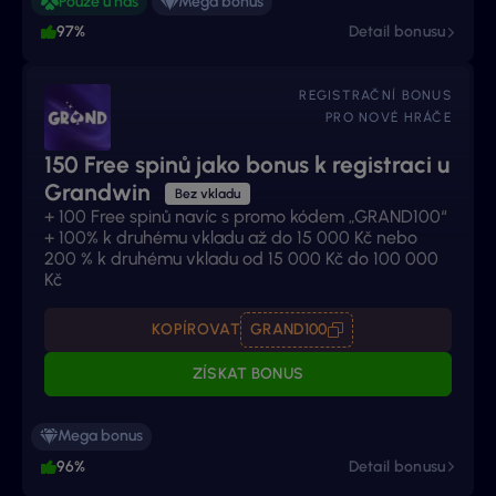
Pouze u nás
Mega bonus
97%
Detail bonusu
REGISTRAČNÍ BONUS
PRO NOVÉ HRÁČE
150 Free spinů jako bonus k registraci u
Grandwin
Bez vkladu
+ 100 Free spinů navíc s promo kódem „GRAND100“
+ 100% k druhému vkladu až do 15 000 Kč nebo
200 % k druhému vkladu od 15 000 Kč do 100 000
Kč
KOPÍROVAT
GRAND100
ZÍSKAT BONUS
Mega bonus
96%
Detail bonusu