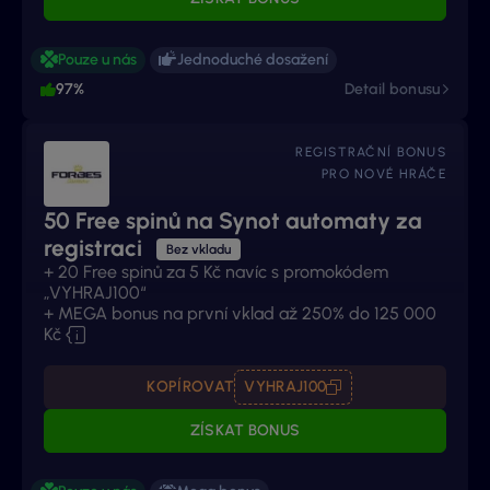
Pouze u nás
Jednoduché dosažení
97%
Detail bonusu
REGISTRAČNÍ BONUS
PRO NOVÉ HRÁČE
50 Free spinů na Synot automaty za
registraci
Bez vkladu
+ 20 Free spinů za 5 Kč navíc s promokódem
„VYHRAJ100“
+ MEGA bonus na první vklad až 250% do 125 000
Kč
KOPÍROVAT
VYHRAJ100
ZÍSKAT BONUS