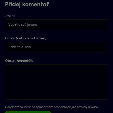
Přidej komentář
Jméno
E-mail (nebude zobrazen)
Obsah komentáře
Odeslaním souhlasíš se
zpracováním osobních údajů
a
pravidly diskuze
.