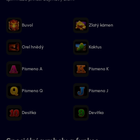
Buvol
Zlatý kámen
Orel hnědý
Kaktus
Písmeno A
Písmeno K
Písmeno Q
Písmeno J
Desítka
Devítka