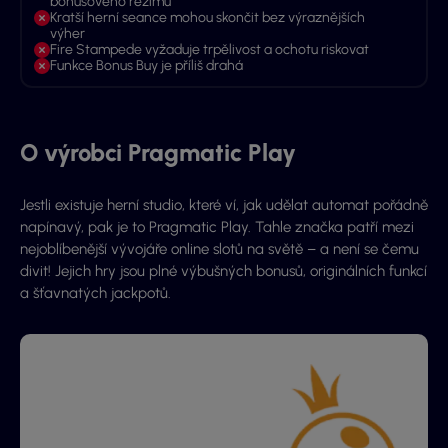
bonusového režimu
Kratší herní seance mohou skončit bez výraznějších
výher
Fire Stampede vyžaduje trpělivost a ochotu riskovat
Funkce Bonus Buy je příliš drahá
O výrobci Pragmatic Play
Jestli existuje herní studio, které ví, jak udělat automat pořádně
napínavý, pak je to Pragmatic Play. Tahle značka patří mezi
nejoblíbenější vývojáře online slotů na světě – a není se čemu
divit! Jejich hry jsou plné výbušných bonusů, originálních funkcí
a šťavnatých jackpotů.