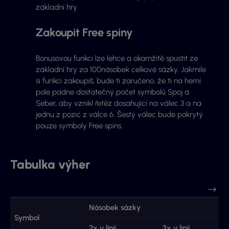
základní hry.
Zakoupit Free spiny
Bonusovou funkci lze lehce a okamžitě spustit ze
základní hry za 100násobek celkové sázky. Jakmile
si funkci zakoupíš, bude ti zaručeno, že ti na herní
pole padne dostatečný počet symbolů Spoj a
Seber, aby vznikl řetěz dosahující na válec 3 a na
jednu z pozic z válce 6. Šestý válec bude pokrytý
pouze symboly Free spins.
Tabulka výher
Násobek sázky
Symbol
2x v linii
3x v linii