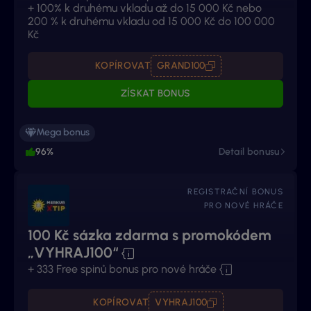
+ 100% k druhému vkladu až do 15 000 Kč nebo
200 % k druhému vkladu od 15 000 Kč do 100 000
Kč
KOPÍROVAT
GRAND100
ZÍSKAT BONUS
Mega bonus
96%
Detail bonusu
REGISTRAČNÍ BONUS
PRO NOVÉ HRÁČE
100 Kč sázka zdarma s promokódem
„VYHRAJ100“
+ 333 Free spinů bonus pro nové hráče
KOPÍROVAT
VYHRAJ100