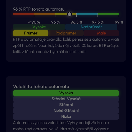
96 %
RTP tohoto automatu
< 90 %
95 %
96.5 %
97.5 %
99 %
Vysoké
Nadprůměr
Průměr
Podprůměr
Malé
RTP u automatů je pravidlo, kolik peněz se z automatu vrátí
zpět hráčům. Např. když do něj vložíš 100 korun, RTP určuje,
kolik z těchto peněz bys měl dostat zpět.
Volatilita tohoto automatu
Vysoká
Střední-Vysoká
Střední
Nízká-Střední
Nízká
Automat s vysokou volatilitou. Výhry padají zřídka, ale
mohou být opravdu velké. Hra má výraznější výkyvy a