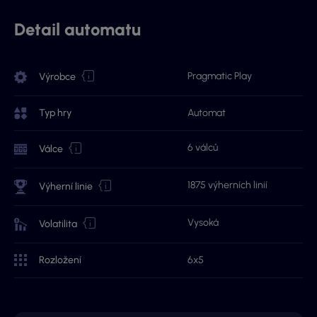
Detail automatu
Pragmatic Play
Výrobce
Typ hry
Automat
6 válců
Válce
1875 výherních linií
Výherní linie
Vysoká
Volatilita
Rozložení
6x5