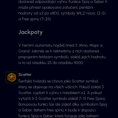
dostaneš odpovídající výhru. Funkce Spoj a Seber ti
může přinést opakovaná zatočení, peněžní
hodnoty od x2 po x800, symboly WILD navíc (2-5)
a Free spiny (7-25).
Jackpoty
V herním automatu najdeš hned 3. Mino, Major a
Grand. Jakmile se k některému z nich dostaneš
propojením řetězem symbolů, získáš jejich hodnotu,
a to od násobku 25 do násobku 4000.
Scatter
Šerifská hvězda se chová jako Scatter symbol,
který se objevuje na všech válcích. Pokud získáš 3
Scatter, vyplatí ti výhru s násobkem x2. A pokud
vytočíš 3-5 Scatter symbolů získáš 7-15 Free Spinů.
Bonusovou funkci lze ale získat díky symbolům Spoj
a Seber. Během Free spinů ti bude k dispozici
funkce Spoj a Seber, která funguje jako během