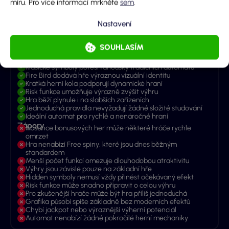
OTEVŘÍT FORMULÁŘ
míru. Pro více informací mrkněte
sem
.
Klady
Automat nabízí jednoduchou a rychlou hratelnost, která
Nastavení
tě okamžitě vtáhne do hry
Hidden symboly přidávají zajímavý prvek překvapení při
každém spinu
SOUHLASÍM
Přehledné rozhraní umožňuje snadnou orientaci i pro
nové hráče
Klasické symboly potěší fanoušky tradičních automatů
Fire Bird dodává hře výraznou vizuální identitu
Krátká herní kola podporují dynamické hraní
Risk funkce umožňuje výrazně zvýšit výhru
Hra běží plynule i na slabších zařízeních
Jednoduchá pravidla nevyžadují žádné složité studování
Ideální automat pro rychlé a nenáročné hraní
Zápory
Absence bonusových her může některé hráče rychle
omrzet
Hra nenabízí Free spiny, které jsou dnes běžným
standardem
Menší počet funkcí omezuje dlouhodobou atraktivitu
Výhry jsou závislé pouze na základní hře
Hidden symboly nemusí vždy přinést očekávaný efekt
Risk funkce může snadno připravit o celou výhru
Pro zkušenější hráče může být hra příliš jednoduchá
Grafika působí spíše základně bez moderních efektů
Chybí jackpot nebo výraznější výherní potenciál
Automat nenabízí žádné pokročilé herní mechaniky