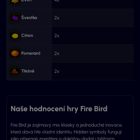
4x
Švestka
2x
Citron
2x
Pomeranč
2x
Třešně
2x
Naše hodnocení hry Fire Bird
Fire Bird je zajímavý mix klasiky a jednoduché inovace,
která dává hře vlastní identitu. Hidden symboly fungují
jako příjemné zpestření a dokážou dodat i běžným