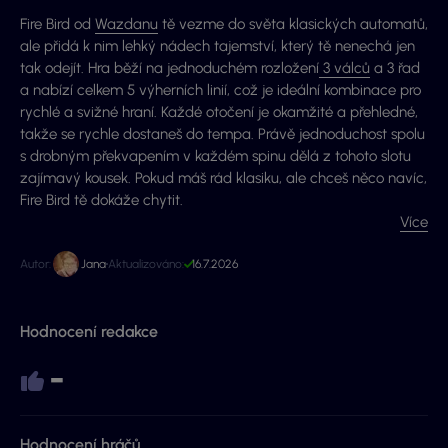
Fire Bird od
Wazdanu
tě vezme do světa klasických automatů,
ale přidá k nim lehký nádech tajemství, který tě nenechá jen
tak odejít. Hra běží na jednoduchém rozložení
3 válců
a 3 řad
a nabízí celkem 5 výherních linií, což je ideální kombinace pro
rychlé a svižné hraní. Každé otočení je okamžité a přehledné,
takže se rychle dostaneš do tempa. Právě jednoduchost spolu
s drobným překvapením v každém spinu dělá z tohoto slotu
zajímavý kousek. Pokud máš rád klasiku, ale chceš něco navíc,
Fire Bird tě dokáže chytit.
Více
Autor:
Jana
Aktualizováno:
16.7.2026
Hodnocení redakce
-
Hodnocení hráčů