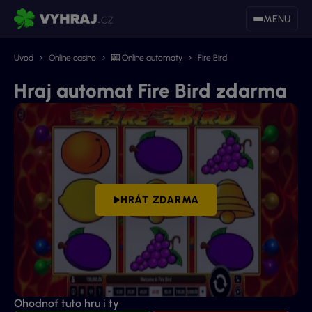
MENU
Úvod
Online casino
🎰 Online automaty
Fire Bird
Hraj automat Fire Bird zdarma
HRÁT ZDARMA
Ohodnoť tuto hru i ty