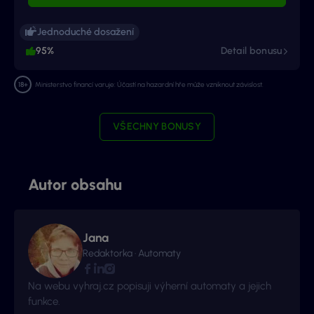
Jednoduché dosažení
95%
Detail bonusu
Ministerstvo financí varuje: Účastí na hazardní hře může vzniknout závislost.
VŠECHNY BONUSY
Autor obsahu
Jana
Redaktorka · Automaty
Na webu vyhraj.cz popisuji výherní automaty a jejich
funkce.