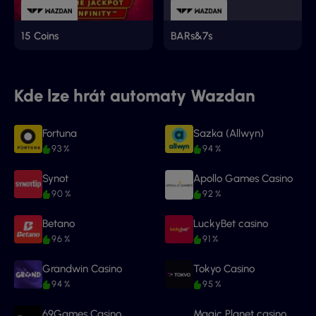
15 Coins
BARs&7s
Kde lze hrát automaty Wazdan
Fortuna
Sazka (Allwyn)
93 %
94 %
Synot
Apollo Games Casino
90 %
92 %
Betano
LuckyBet casino
96 %
91 %
Grandwin Casino
Tokyo Casino
94 %
95 %
69Games Casino
Magic Planet casino