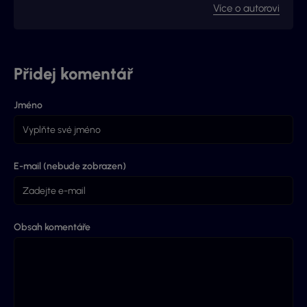
Více o autorovi
Přidej komentář
Jméno
E-mail (nebude zobrazen)
Obsah komentáře