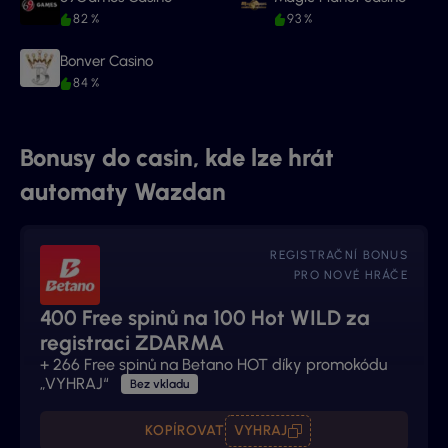
82 %
93 %
Bonver Casino
84 %
Bonusy do casin, kde lze hrát
automaty Wazdan
REGISTRAČNÍ BONUS
PRO NOVÉ HRÁČE
400 Free spinů na 100 Hot WILD za
registraci ZDARMA
+
266 Free spinů na Betano HOT díky promokódu
„VYHRAJ“
Bez vkladu
KOPÍROVAT
VYHRAJ