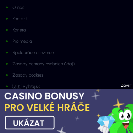
O nás
Kontakt
Kariéra
Pro média
Spolupráce a inzerce
Zásady ochrany osobních údajů
Zásady cookies
🇸🇰 Vyhraj.sk
🇬🇧 Bonus-Menu.co.uk
🇧🇷 BonusMenu.com.br