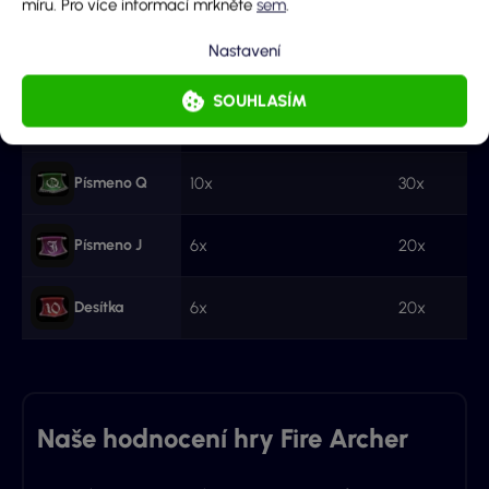
míru. Pro více informací mrkněte
sem
.
Nastavení
Písmeno A
16x
60x
SOUHLASÍM
Písmeno K
10x
30x
Písmeno Q
10x
30x
Písmeno J
6x
20x
Desítka
6x
20x
Naše hodnocení hry Fire Archer