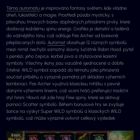
Téma automatu
je inspirováno fantasy světem, kde vládne
oheň, lukostřelci a magie. Prostředí působí mysticky, s
převahou tmavých barev doplněných přírodními prvky, které
dodávají každému spinu energii. Grafika je detailní a laděná
do vážnějšího tónu, což odlišuje Fire Archer od barevně
přeplácaných slotů.
Automat
obsahuje 12 různých symbolů,
mezi nimiž nechybí samotný slavný lučištník Robin Hood, pytel
s penězi, jeho čepice, korbel piva a stylizované karetní
symboly. Všechny ikony jsou vizuálně sjednocené a dobře
čitelné. WILD symbol zapadá do tématu jako přirozená
součást příběhu a výrazně pomáhá při skládání výherních
kombinací. Fire Archer využívá klasickou mřížku s pevně
danými výherními liniemi, což ocení hráči preferující tradiční
styl hraní. Hlavní roli zde hrají Free spiny, které se aktivují
pomocí Scatter symbolů. Během bonusové hry se zvyšuje
šance na výskyt Super WILD symbolů a klasických WILD
symbolů, což může výrazně ovlivnit celkový výsledek.