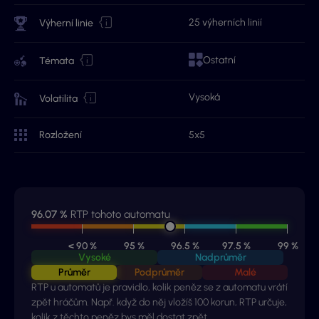
25 výherních linií
Výherní linie
Ostatní
Témata
Vysoká
Volatilita
Rozložení
5x5
96.07 %
RTP tohoto automatu
< 90 %
95 %
96.5 %
97.5 %
99 %
Vysoké
Nadprůměr
Průměr
Podprůměr
Malé
RTP u automatů je pravidlo, kolik peněz se z automatu vrátí
zpět hráčům. Např. když do něj vložíš 100 korun, RTP určuje,
kolik z těchto peněz bys měl dostat zpět.