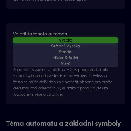
Volatilita tohoto automatu
Vysoká
Střední-Vysoká
Střední
Nízká-Střední
Nízká
Automat s vysokou volatilitou. Výhry padají zřídka, ale
mohou být opravdu velké. Hra má výraznější výkyvy a
často se může delší dobu nic netrefit, vhodné pro hráče,
kteří mají rádi adrenalin, vyšší riziko a pracují s větším
rozpočtem.
Více o volatilitě.
Téma automatu a základní symboly