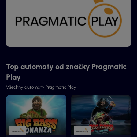
Top automaty od značky Pragmatic
Play
Všechny automaty Pragmatic Play