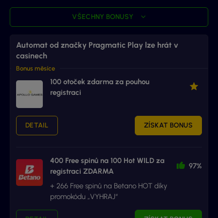
VŠECHNY BONUSY
Automat od značky Pragmatic Play lze hrát v
casinech
Bonus měsíce
100 otoček zdarma za pouhou
registraci
DETAIL
ZÍSKAT BONUS
400 Free spinů na 100 Hot WILD za
97%
registraci ZDARMA
+ 266 Free spinů na Betano HOT díky
promokódu „VYHRAJ“