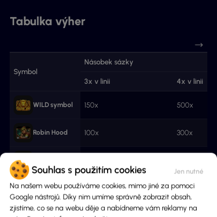
Tabulka výher
Násobek sázky
Symbol
3x v linii
4x v linii
WILD symbol
150x
500x
Robin Hood
100x
300x
Pytel s penězi
70x
200x
Souhlas s použitím cookies
Na našem webu používáme cookies, mimo jiné za pomoci
Zelená čepice
50x
140x
Google nástrojů. Díky nim umíme správně zobrazit obsah,
zjistíme, co se na webu děje a nabídneme vám reklamy na
Korbel piva
30x
100x