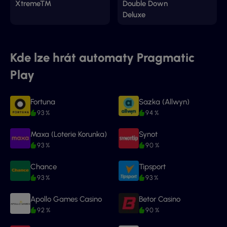
Xtreme™
Double Down
Deluxe
Kde lze hrát automaty Pragmatic
Play
Fortuna
Sazka (Allwyn)
93 %
94 %
Maxa (Loterie Korunka)
Synot
93 %
90 %
Chance
Tipsport
93 %
93 %
Apollo Games Casino
Betor Casino
92 %
90 %