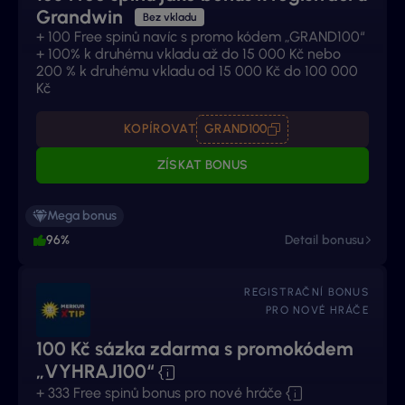
Grandwin
Bez vkladu
+ 100 Free spinů navíc s promo kódem „GRAND100“
+ 100% k druhému vkladu až do 15 000 Kč nebo
200 % k druhému vkladu od 15 000 Kč do 100 000
Kč
KOPÍROVAT
GRAND100
ZÍSKAT BONUS
Mega bonus
96%
Detail bonusu
REGISTRAČNÍ BONUS
PRO NOVÉ HRÁČE
100 Kč sázka zdarma s promokódem
„VYHRAJ100“
+ 333 Free spinů bonus pro nové hráče