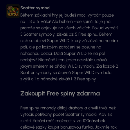
Scatter symbol
Během základní hry jej budeš moci vytočit pouze
na 1, 3 a 5. válci! Ale během Free spinů, to je jiná,
protože se objevuje na všech válcích. Pokud vytočíš
3 Scatter symboly, získáš až 5 Free spinů. Během
nich se objeví Super WILD, který zůstává na herním
poli, ale po každém zatočení se posune na
náhodnou pozici. Další Super WILD se na poli
neobjeví! Nicméně i ten jeden neustále udává,
jakým směrem se přidají WILD symboly. Za každé 2
Scatter symboly se úroveň Super WILD symbolu
zvýší o 1 a náhodně získáš 1-3 Free spiny.
Zakoupit Free spiny zdarma
Free spiny mnohdy dělají drahoty a chvíli trvá, než
vytočíš potřebný počet Scatter symbolů. Aby sis
zkrátil čekání máš možnost si za 100násobek
celkové sázky koupit bonusovou funkci. Jakmile tak