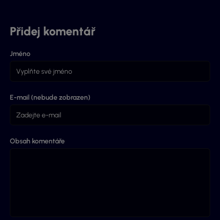
Přidej komentář
Jméno
E-mail (nebude zobrazen)
Obsah komentáře