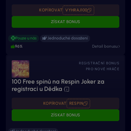
KOPÍROVAT
VYHRAJ100
ZÍSKAT BONUS
Pouze u nás
Jednoduché dosažení
96%
Detail bonusu
REGISTRAČNÍ BONUS
PRO NOVÉ HRÁČE
100 Free spinů na Respin Joker za
registraci u Dědka
KOPÍROVAT
RESPIN
ZÍSKAT BONUS