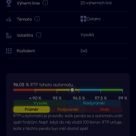
20 výherních linií
Výherní linie
Ostatní
Témata
Vysoká
Volatilita
Rozložení
5x5
96.05 %
RTP tohoto automatu
< 90 %
95 %
96.5 %
97.5 %
99 %
Vysoké
Nadprůměr
Průměr
Podprůměr
Malé
RTP u automatů je pravidlo, kolik peněz se z automatu vrátí
zpět hráčům. Např. když do něj vložíš 100 korun, RTP určuje,
kolik z těchto peněz bys měl dostat zpět.