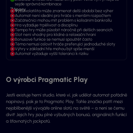
sejde správná kombinace
Zápory
Vyšší volatilita může znamenat delší období bez výher
Automat není ideální pro hráče s menším rozpočtem
Začátečníci mohou mít problém s kolísáním bankrollu
Hra vyžaduje trpělivost a disciplínu
Tempo hry může působit náročně při delších seancích
Slot není vhodný pro klidné a relaxační hraní
Bonusové funkce se nemusí spouštět často
Téma nemusí oslovit hráče preferující jednoduché sloty
Výhry v základní hře mohou být spíše menší
Automat vyžaduje vyšší toleranci k riziku
O výrobci Pragmatic Play
Jestli existuje herní studio, které ví, jak udělat automat pořádně
napínavý, pak je to Pragmatic Play. Tahle značka patří mezi
nejoblíbenější vývojáře online slotů na světě – a není se čemu
divit! Jejich hry jsou plné výbušných bonusů, originálních funkcí
a šťavnatých jackpotů.