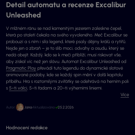
Detail automatu a recenze Excalibur
Unleashed
V mlžném ránu se nad kamenitým jezerem zaleskne čepel,
která po staletí čekala na svého vyvoleného. Meč Excalibur se
probouzí a s ním i síla legend, které psaly dějiny králů a rytířů.
Nejde jen o zbraň – je to slib moci, odvahy a osudu, který se
nedá obejít. Každý, kdo se k meči přiblíží, musí riskovat vše,
aby získal víc než jen slávu. Automat Excalibur Unleashed od
Pragmatic Play
převádí tuto legendu do dynamické slotové
animované podoby, kde se každý spin mění v další kapitolu
příběhu. Hra s roztomilými zvířátky se odehrává na herním poli
s
5–ti válci
, 5–ti řadami a 20–ti výherními liniemi.
Více
Autor:
Jana
Aktualizováno:
25.2.2026
Hodnocení redakce