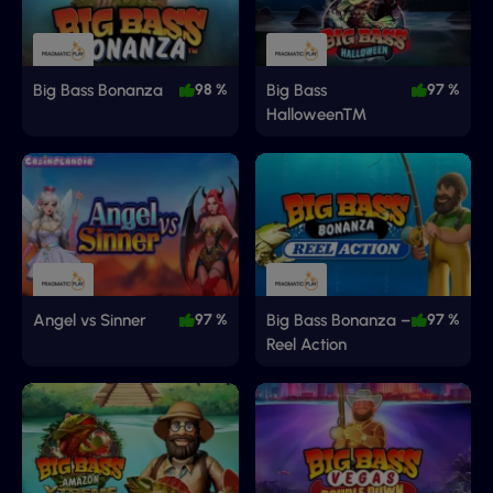
Big Bass Bonanza
98 %
Big Bass
97 %
Halloween™
Angel vs Sinner
97 %
Big Bass Bonanza –
97 %
Reel Action