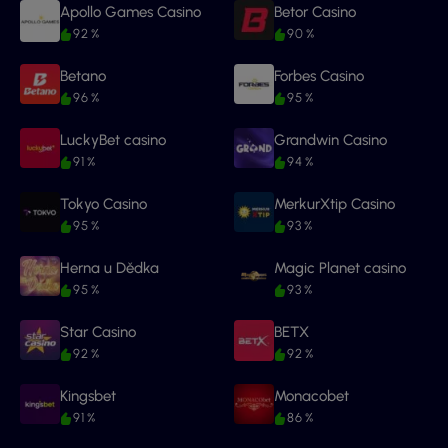
Apollo Games Casino
Betor Casino
92 %
90 %
Betano
Forbes Casino
96 %
95 %
LuckyBet casino
Grandwin Casino
91 %
94 %
Tokyo Casino
MerkurXtip Casino
95 %
93 %
Herna u Dědka
Magic Planet casino
95 %
93 %
Star Casino
BETX
92 %
92 %
Kingsbet
Monacobet
91 %
86 %