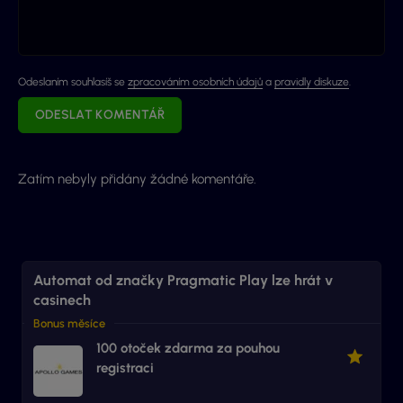
Odeslaním souhlasíš se
zpracováním osobních údajů
a
pravidly diskuze
.
ODESLAT KOMENTÁŘ
Zatím nebyly přidány žádné komentáře.
Automat od značky Pragmatic Play lze hrát v
casinech
Bonus měsíce
100 otoček zdarma za pouhou
registraci