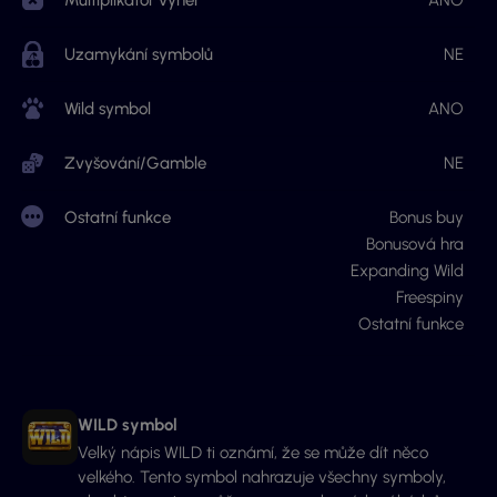
Uzamykání symbolů
NE
Wild symbol
ANO
Zvyšování/Gamble
NE
Ostatní funkce
Bonus buy
Bonusová hra
Expanding Wild
Freespiny
Ostatní funkce
WILD symbol
Velký nápis WILD ti oznámí, že se může dít něco
velkého. Tento symbol nahrazuje všechny symboly,