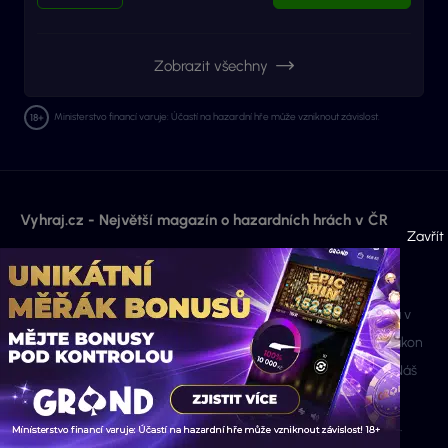
Zobrazit všechny
Ministerstvo financí varuje: Účastí na hazardní hře může vzniknout závislost.
Vyhraj.cz - Největší magazín o hazardních hrách v ČR
Cílem a poselstvím webu je pomoci ti k výhře jakéhokoli druhu.
Jednou z našich hlavních misí je spokojený hráč s šancí na co
nejvyšší výhru, avšak znalý i rizik prohry. Chceme ti být oporou v
jakékoli situaci. Postaráme se rovněž o to, abys neporušoval zákon
a hrál pouze u licencovaných subjektů s povolením od
MFČR
. Náš
obsah obsahuje affiliate odkazy a můžeme získat provizi za
registrace a vklady provedené prostřednictvím těchto odkazů.