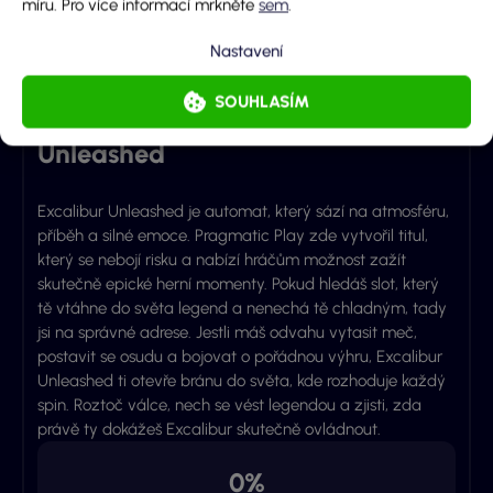
míru. Pro více informací mrkněte
sem
.
Nastavení
SOUHLASÍM
Naše hodnocení hry Excalibur
Unleashed
Excalibur Unleashed je automat, který sází na atmosféru,
příběh a silné emoce. Pragmatic Play zde vytvořil titul,
který se nebojí risku a nabízí hráčům možnost zažít
skutečně epické herní momenty. Pokud hledáš slot, který
tě vtáhne do světa legend a nenechá tě chladným, tady
jsi na správné adrese. Jestli máš odvahu vytasit meč,
postavit se osudu a bojovat o pořádnou výhru, Excalibur
Unleashed ti otevře bránu do světa, kde rozhoduje každý
spin. Roztoč válce, nech se vést legendou a zjisti, zda
právě ty dokážeš Excalibur skutečně ovládnout.
0%