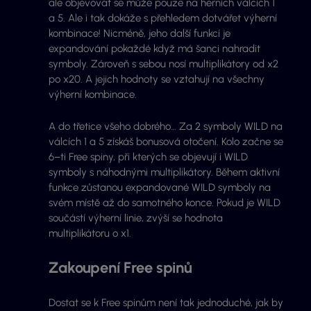
ale objevovat se může pouze na herních válcích 1
a 5. Ale i tak dokáže s přehledem dotvářet výherní
kombinace! Nicméně, jeho další funkcí je
expandování pokaždé když má šanci nahradit
symboly. Zároveň s sebou nosí multiplikátory od x2
po x20. A jejich hodnoty se vztahují na všechny
výherní kombinace.
A do třetice všeho dobrého… Za 2 symboly WILD na
válcích 1 a 5 získáš bonusová otočení. Kolo začne se
6–ti Free spiny, při kterých se objevují i WILD
symboly s náhodnými multiplikátory. Během aktivní
funkce zůstanou expandované WILD symboly na
svém místě až do samotného konce. Pokud je WILD
součástí výherní linie, zvýší se hodnota
multiplikátoru o x1.
Zakoupení Free spinů
Dostat se k Free spinům není tak jednoduché, jak by