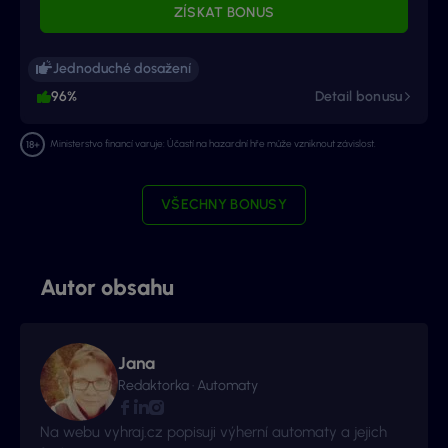
ZÍSKAT BONUS
Jednoduché dosažení
96%
Detail bonusu
Ministerstvo financí varuje: Účastí na hazardní hře může vzniknout závislost.
VŠECHNY BONUSY
Autor obsahu
Jana
Redaktorka · Automaty
Na webu vyhraj.cz popisuji výherní automaty a jejich