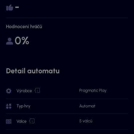
-
Hodnocení hráčů
0%
Detail automatu
Pragmatic Play
Výrobce
Typ hry
Automat
5 válců
Válce