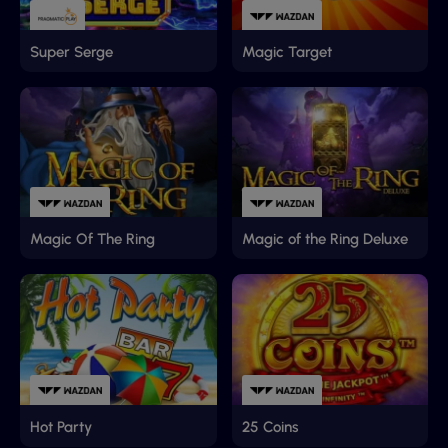
Super Serge
Magic Target
Magic Of The Ring
Magic of the Ring Deluxe
Hot Party
25 Coins