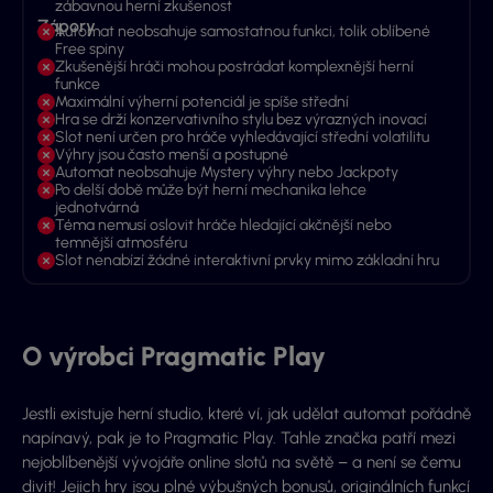
zábavnou herní zkušenost
Zápory
Automat neobsahuje samostatnou funkci, tolik oblíbené
Free spiny
Zkušenější hráči mohou postrádat komplexnější herní
funkce
Maximální výherní potenciál je spíše střední
Hra se drží konzervativního stylu bez výrazných inovací
Slot není určen pro hráče vyhledávající střední volatilitu
Výhry jsou často menší a postupné
Automat neobsahuje Mystery výhry nebo Jackpoty
Po delší době může být herní mechanika lehce
jednotvárná
Téma nemusí oslovit hráče hledající akčnější nebo
temnější atmosféru
Slot nenabízí žádné interaktivní prvky mimo základní hru
O výrobci Pragmatic Play
Jestli existuje herní studio, které ví, jak udělat automat pořádně
napínavý, pak je to Pragmatic Play. Tahle značka patří mezi
nejoblíbenější vývojáře online slotů na světě – a není se čemu
divit! Jejich hry jsou plné výbušných bonusů, originálních funkcí