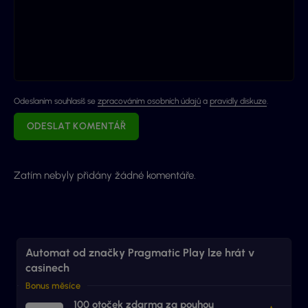
Odeslaním souhlasíš se
zpracováním osobních údajů
a
pravidly diskuze
.
ODESLAT KOMENTÁŘ
Zatím nebyly přidány žádné komentáře.
Automat od značky Pragmatic Play lze hrát v
casinech
Bonus měsíce
100 otoček zdarma za pouhou