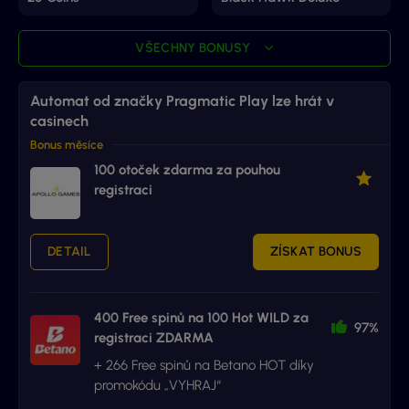
VŠECHNY BONUSY
Automat od značky Pragmatic Play lze hrát v
casinech
Bonus měsíce
100 otoček zdarma za pouhou
registraci
DETAIL
ZÍSKAT BONUS
400 Free spinů na 100 Hot WILD za
97%
registraci ZDARMA
+ 266 Free spinů na Betano HOT díky
promokódu „VYHRAJ“