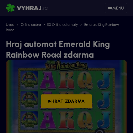
MENU
Úvod
Online casino
🎰 Online automaty
Emerald King Rainbow
Road
Hraj automat Emerald King
Rainbow Road zdarma
HRÁT ZDARMA