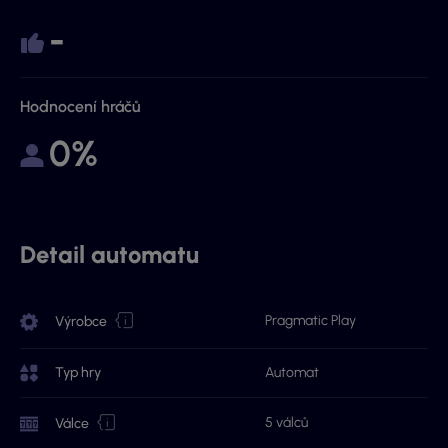
-
Hodnocení hráčů
0%
Detail automatu
Pragmatic Play
Výrobce
Typ hry
Automat
5 válců
Válce