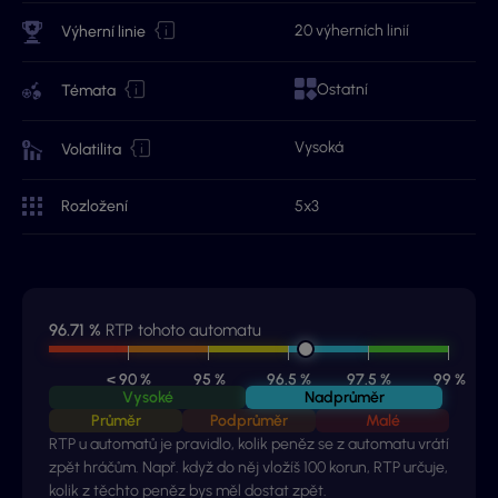
20 výherních linií
Výherní linie
Ostatní
Témata
Vysoká
Volatilita
Rozložení
5x3
96.71 %
RTP tohoto automatu
< 90 %
95 %
96.5 %
97.5 %
99 %
Vysoké
Nadprůměr
Průměr
Podprůměr
Malé
RTP u automatů je pravidlo, kolik peněz se z automatu vrátí
zpět hráčům. Např. když do něj vložíš 100 korun, RTP určuje,
kolik z těchto peněz bys měl dostat zpět.