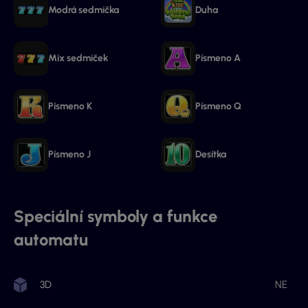
Modrá sedmička
Duha
Mix sedmiček
Písmeno A
Písmeno K
Písmeno Q
Písmeno J
Desítka
Speciální symboly a funkce
automatu
3D
NE