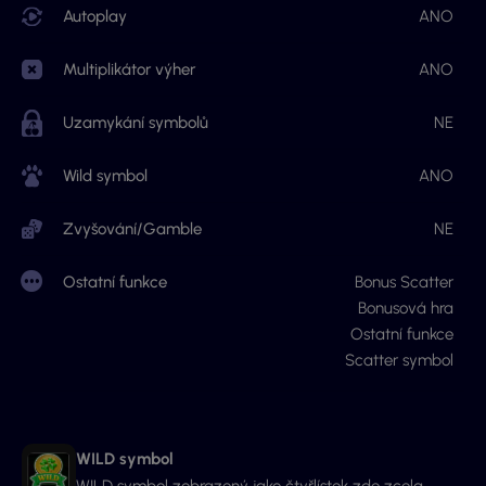
Autoplay
ANO
Multiplikátor výher
ANO
Uzamykání symbolů
NE
Wild symbol
ANO
Zvyšování/Gamble
NE
Ostatní funkce
Bonus Scatter
Bonusová hra
Ostatní funkce
Scatter symbol
WILD symbol