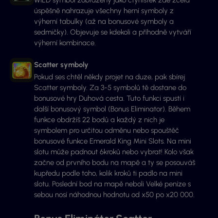
WILD symbol zobrazený jako čtyřlístek zde zcela
úspěšně nahrazuje všechny herní symboly z
výherní tabulky (až na bonusové symboly a
sedmičky). Objevuje se kdekoli a příhodně vytváří
výherní kombinace.
Scatter symboly
Pokud ses chtěl někdy projet na duze, pak sbírej
Scatter symboly. Za 3-5 symbolů tě dostane do
bonusové hry Duhová cesta. Tuto funkci spustí i
další bonusový symbol (Bonus Eliminator). Během
funkce obdržíš 22 bodů a každý z nich je
symbolem pro určitou odměnu nebo spouštěč
bonusové funkce Emerald King Mini Slots. Na mini
slotu může padnout 6kroků nebo vybrat! Kolo však
začne od prvního bodu na mapě a ty se posouváš
kupředu podle toho, kolik kroků ti padlo na mini
slotu. Poslední bod na mapě neboli Velké peníze s
sebou nosí náhodnou hodnotu od x50 po x20 000.