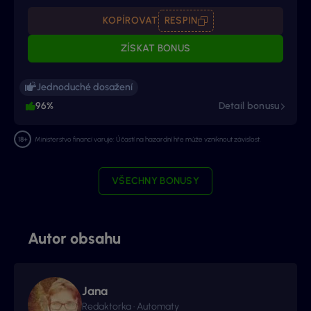
KOPÍROVAT
RESPIN
ZÍSKAT BONUS
Jednoduché dosažení
96%
Detail bonusu
Ministerstvo financí varuje: Účastí na hazardní hře může vzniknout závislost.
VŠECHNY BONUSY
Autor obsahu
Jana
Redaktorka · Automaty