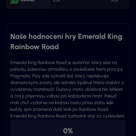
25x
50x
Naše hodnocení hry Emerald King
Rainbow Road
Emerald King Rainbow Road je automat, který sází na
pohodu, barevnou atmosféru a osvědčené herní principy.
Pragmatic Play zde vytvořil slot, který nepřekvapí
dramatickými zvraty, ale odmění trpělivé hráče stabilní a
vyváženou hratelností. Duhový motiv dodává hře lehkost
a činí ji příjemnou volbou pro každodenní hraní. Pokud
máš chuť vydat se na klidnou cestu plnou zlata, kde
každý spin znamená další krok po Rainbow Road,
Emerald King Rainbow Road rozhodně stojí za vyzkoušení.
0%