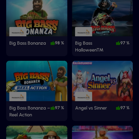
Big Bass Bonanza
98 %
Big Bass
97 %
Halloween™
Big Bass Bonanza –
97 %
Angel vs Sinner
97 %
Reel Action