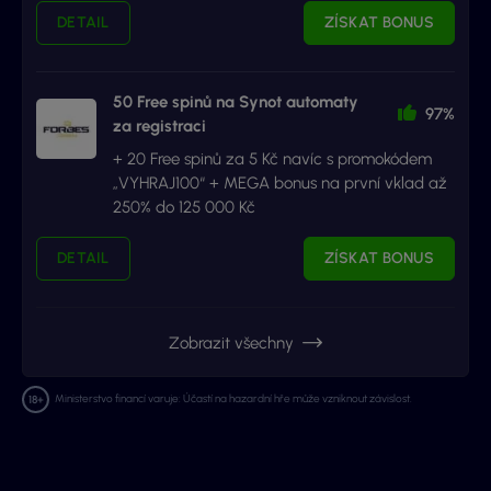
DETAIL
ZÍSKAT BONUS
50 Free spinů na Synot automaty
97%
za registraci
+ 20 Free spinů za 5 Kč navíc s promokódem
„VYHRAJ100“ + MEGA bonus na první vklad až
250% do 125 000 Kč
DETAIL
ZÍSKAT BONUS
Zobrazit všechny
Ministerstvo financí varuje: Účastí na hazardní hře může vzniknout závislost.