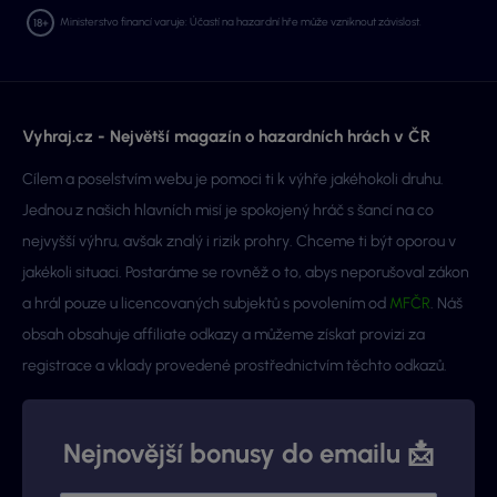
Ministerstvo financí varuje: Účastí na hazardní hře může vzniknout závislost.
Vyhraj.cz - Největší magazín o hazardních hrách v ČR
Cílem a poselstvím webu je pomoci ti k výhře jakéhokoli druhu.
Jednou z našich hlavních misí je spokojený hráč s šancí na co
nejvyšší výhru, avšak znalý i rizik prohry. Chceme ti být oporou v
jakékoli situaci. Postaráme se rovněž o to, abys neporušoval zákon
a hrál pouze u licencovaných subjektů s povolením od
MFČR
. Náš
obsah obsahuje affiliate odkazy a můžeme získat provizi za
registrace a vklady provedené prostřednictvím těchto odkazů.
Nejnovější bonusy do emailu 📩