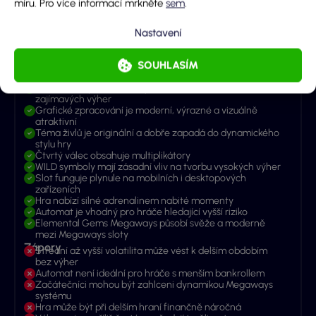
míru. Pro více informací mrkněte
sem
.
Napiš nám svou zkušenost
Nastavení
OTEVŘÍT FORMULÁŘ
Klady
SOUHLASÍM
Megaways mechanika nabízí obrovské množství
výherních kombinací a vysokou variabilitu hry
Střední až vyšší volatilita přináší možnost velmi
zajímavých výher
Grafické zpracování je moderní, výrazné a vizuálně
atraktivní
Téma živlů je originální a dobře zapadá do dynamického
stylu hry
Čtvrtý válec obsahuje multiplikátory
WILD symboly mají zásadní vliv na tvorbu vysokých výher
Slot funguje plynule na mobilních i desktopových
zařízeních
Hra nabízí silné adrenalinem nabité momenty
Automat je vhodný pro hráče hledající vyšší riziko
Elemental Gems Megaways působí svěže a moderně
mezi Megaways sloty
Zápory
Střední až vyšší volatilita může vést k delším obdobím
bez výher
Automat není ideální pro hráče s menším bankrollem
Začátečníci mohou být zahlceni dynamikou Megaways
systému
Hra může být při delším hraní finančně náročná