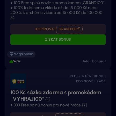
+ 100 Free spinů navíc s promo kódem „GRAND100“
+ 100% k druhému vkladu až do 15 000 Kč nebo
200 % k druhému vkladu od 15 000 Kč do 100 000
Kč
KOPÍROVAT
GRAND100
ZÍSKAT BONUS
Mega bonus
96%
Detail bonusu
REGISTRAČNÍ BONUS
PRO NOVÉ HRÁČE
100 Kč sázka zdarma s promokódem
„VYHRAJ100“
+ 333 Free spinů bonus pro nové hráče