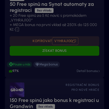
50 Free spinů na Synot automaty za
registraci
Bez vkladu
+ 20 Free spinů za 5 Kč navíc s promokódem
„VYHRAJ100“
+ MEGA bonus na první vklad až 250% do 125 000
Kč
KOPÍROVAT
VYHRAJ100
ZÍSKAT BONUS
Pouze u nás
Mega bonus
97%
Detail bonusu
REGISTRAČNÍ BONUS
PRO NOVÉ HRÁČE
150 Free spinů jako bonus k registraci u
Grandwin
Bez vkladu