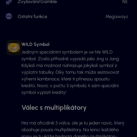
Zvyšování/Gamble
NE
Ostatní funkce
Megaways
WILD Symbol
Jediným speciálním symbolem je ve hře WILD
symbol. Zcela příhodně vypadá jako Jing a Jang.
Kdykoli má možnost nahrazuje jakýkoli symbol z
výplatní tabulky. Díky tomu tak může sestavovat
výherní kombinace, které ti přinesou spoustu
kreditů. Navíc v počtu 3 symbolů ti sám speciální
symbol vyplatí kredity!
Válec s multiplikátory
Hra má oficiálně 3 válce, ale je tu jeden navíc, který
obsahuje pouze multiplikátory. Na konci každého
spinu se ti ukáže hodnota daného multiplikátoru,