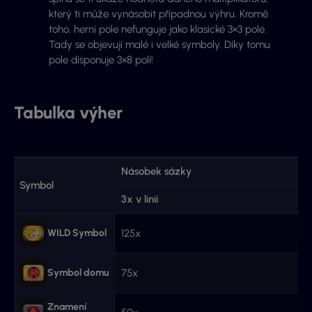
který ti může vynásobit případnou výhru. Kromě
toho, herní pole nefunguje jako klasické 3×3 pole.
Tady se objevují malé i velké symboly. Díky tomu
pole disponuje 3×8 polí!
Tabulka výher
Násobek sázky
Symbol
3x v linii
WILD Symbol
125x
Symbol domu
75x
Znamení