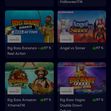
Halloween™
Big Bass Bonanza –
97 %
Angel vs Sinner
97 %
Reel Action
Big Bass Amazon
97 %
Big Bass Vegas
97 %
Xtreme™
Double Down
Deluxe