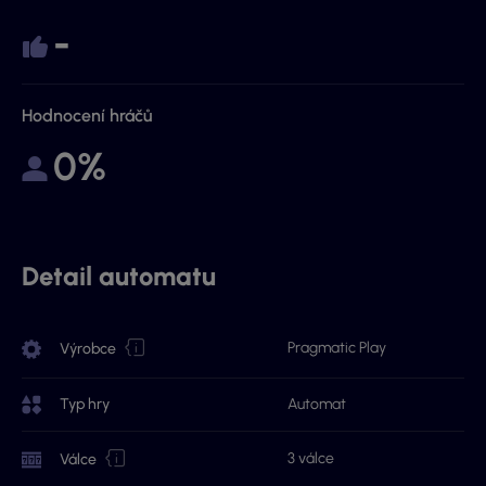
-
Hodnocení hráčů
0%
Detail automatu
Pragmatic Play
Výrobce
Typ hry
Automat
3 válce
Válce