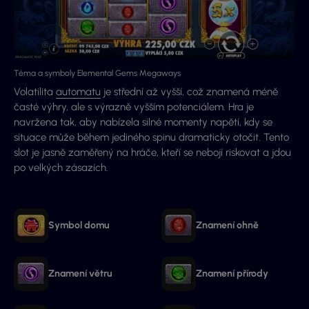
Téma a symboly Elemental Gems Megaways
Volatilita
automatu
je střední až vyšší, což znamená méně
časté výhry, ale s výrazně vyšším potenciálem. Hra je
navržena tak, aby nabízela silné momenty napětí, kdy se
situace může během jediného spinu dramaticky otočit. Tento
slot je jasně zaměřený na hráče, kteří se nebojí riskovat a jdou
po velkých zásazích.
Symbol domu
Znamení ohně
Znamení větru
Znamení přírody