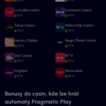
96 %
95 %
LuckyBet casino
Grandwin Casino
91 %
94 %
Tokyo Casino
MerkurXtip Casino
95 %
93 %
Herna u Dědka
Magic Planet casino
95 %
93 %
Star Casino
BETX
92 %
92 %
Kingsbet
Monacobet
91 %
86 %
Bonusy do casin, kde lze hrát
automaty Pragmatic Play