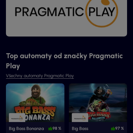
Top automaty od značky Pragmatic
Play
Všechny automaty Pragmatic Play
Big Bass Bonanza
98 %
Big Bass
97 %