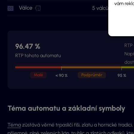
vám rekl
Válce
5 válců
96.47 %
RTP 
Např
RTP tohoto automatu
dost
Malé
Podprůměr
< 90 %
95 %
Téma automatu a základní symboly
Téma
zůstává věrné trpasličí říši, zlatu a hornické tradici
příjemné, plné zelených lián, truhlic a zlatých odlesků, kt