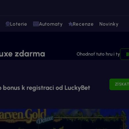
Loterie
Automaty
Recenze
Novinky
luxe zdarma
Ohodnoť tuto hru i ty
ZÍSKA
o bonus k registraci od LuckyBet