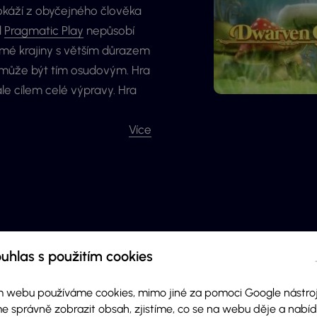
dokáží z obyčejného člověka
d
Pragmatic Play
nepůsobí
ámé krajiny s větším důrazem
ů může být tím osudovým. Hra
le cílem celé výpravy. Hra
Více
uhlas s použitím cookies
Výherní linie
25 výherních 
 webu používáme cookies, mimo jiné za pomoci Google nástroj
Témata
Ostatní
e správně zobrazit obsah, zjistíme, co se na webu děje a nab