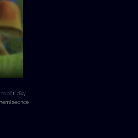
 napětí díky
 herní seance