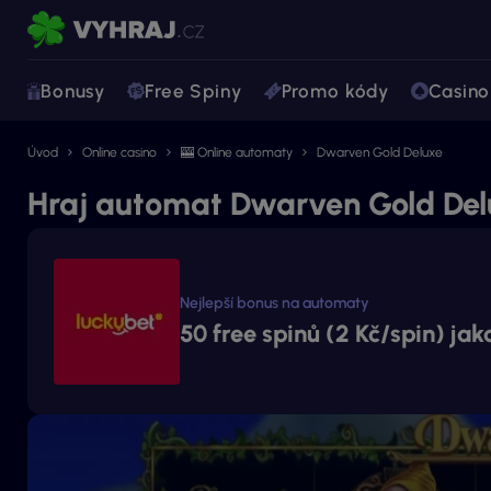
Bonusy
Free Spiny
Promo kódy
Casino
Úvod
Online casino
🎰 Online automaty
Dwarven Gold Deluxe
Hraj automat Dwarven Gold De
Nejlepší bonus na automaty
50 free spinů (2 Kč/spin) jak