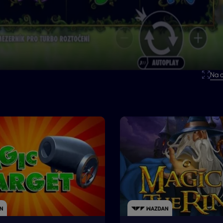
Nefunkční hra
Na 