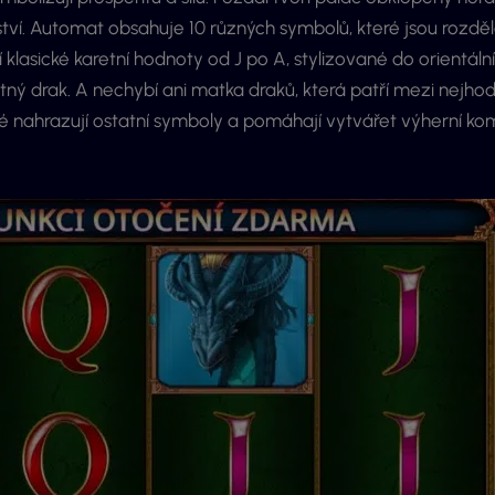
ví. Automat obsahuje 10 různých symbolů, které jsou rozdě
 klasické karetní hodnoty od J po A, stylizované do orientáln
tný drak. A nechybí ani matka draků, která patří mezi nejhod
ré nahrazují ostatní symboly a pomáhají vytvářet výherní ko