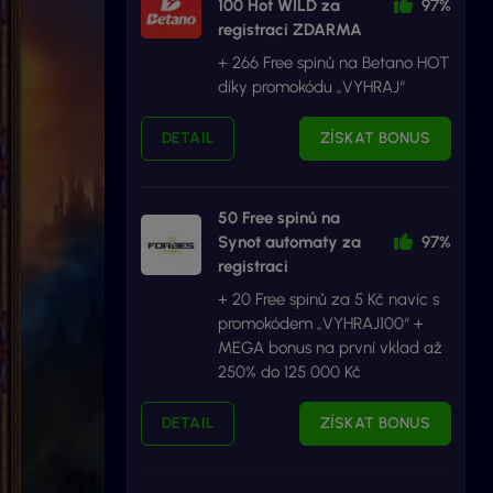
100 Hot WILD za
97%
registraci ZDARMA
+ 266 Free spinů na Betano HOT
díky promokódu „VYHRAJ“
DETAIL
ZÍSKAT BONUS
50 Free spinů na
Synot automaty za
97%
registraci
+ 20 Free spinů za 5 Kč navíc s
promokódem „VYHRAJ100“ +
MEGA bonus na první vklad až
250% do 125 000 Kč
DETAIL
ZÍSKAT BONUS