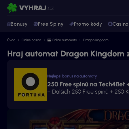
Bonusy
Free Spiny
Promo kódy
Casino
Úvod
Online casino
🎰 Online automaty
Dragon Kingdom
Hraj automat Dragon Kingdom
Nejlepší bonus na automaty
250 Free spinů na Tech4Bet
+ Dalších 250 Free spinů + 250