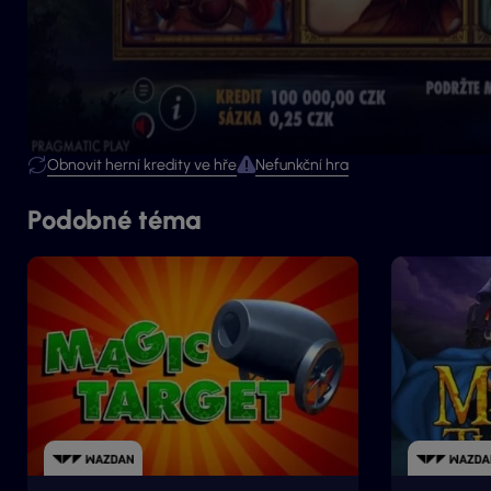
Bonusy na automaty
Obnovit herní kredity ve hře
Obnovit herní kredity ve hře
Nefunkční hra
Podobné téma