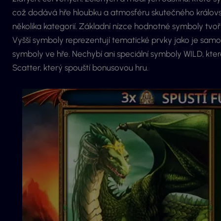
což dodává hře hloubku a atmosféru skutečného královst
několika kategorií. Základní nízce hodnotné symboly tvoří
Vyšší symboly reprezentují tematické prvky jako je samo
symboly ve hře. Nechybí ani speciální symboly WILD, kte
Scatter, který spouští bonusovou hru.