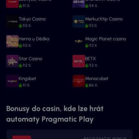
91 %
94 %
Tokyo Casino
MerkurXtip Casino
95 %
93 %
Herna u Dědka
Magic Planet casino
95 %
93 %
Star Casino
BETX
92 %
92 %
Kingsbet
Monacobet
91 %
86 %
Bonusy do casin, kde lze hrát
automaty Pragmatic Play
REGISTRAČNÍ BONUS