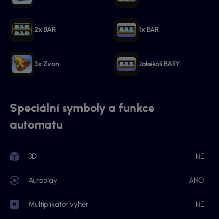
2x BAR
1x BAR
3x Zvon
Jakékoli BARY
Speciální symboly a funkce
automatu
3D
NE
Autoplay
ANO
Multiplikátor výher
NE