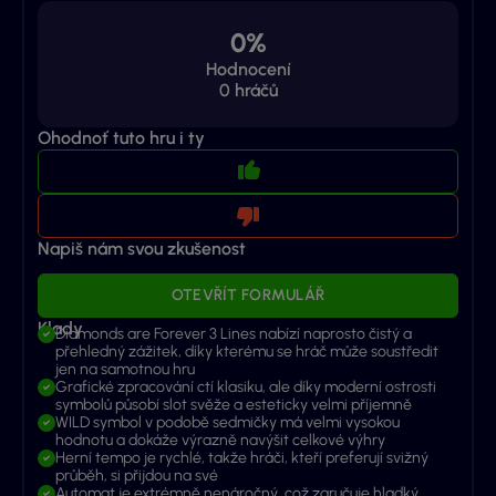
0%
Hodnocení
0
hráčů
Ohodnoť tuto hru i ty
Napiš nám svou zkušenost
OTEVŘÍT FORMULÁŘ
Klady
Diamonds are Forever 3 Lines nabízí naprosto čistý a
přehledný zážitek, díky kterému se hráč může soustředit
jen na samotnou hru
Grafické zpracování ctí klasiku, ale díky moderní ostrosti
symbolů působí slot svěže a esteticky velmi příjemně
WILD symbol v podobě sedmičky má velmi vysokou
hodnotu a dokáže výrazně navýšit celkové výhry
Herní tempo je rychlé, takže hráči, kteří preferují svižný
průběh, si přijdou na své
Automat je extrémně nenáročný, což zaručuje hladký