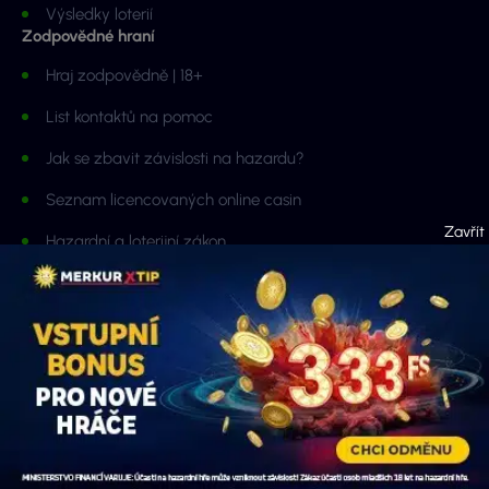
Výsledky loterií
Zodpovědné hraní
Hraj zodpovědně | 18+
List kontaktů na pomoc
Jak se zbavit závislosti na hazardu?
Seznam licencovaných online casin
Hazardní a loterijní zákon
Projekt zodpovědné hraní
Národní stránky pro snížení rizik hazardního hraní
Rozcestník webu
O nás
Kontakt
Kariéra