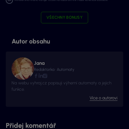
VŠECHNY BONUSY
Autor obsahu
Jana
Redaktorka · Automaty
Na webu vyhraj.cz popisuji výherní automaty a jejich
funkce.
Více o autorovi
Přidej komentář