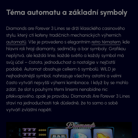
Téma automatu a základní symboly
Diamonds are Forever 3 Lines se drží klasického casinového
stylu, který ctí kořeny tradičních mechanických výherních
automatů
. Vše je provedeno s elegantním
retro tématem
, kde
hlavní roli hrají diamanty, sedmičky a bar symboly. Grafikou
neplýtvá, ale každá linie, každé světlo a každý symbol má
svůj účel – čistota, jednoduchost a nostalgie v nejčistší
podobě. Automat obsahuje celkem 6 symbolů. WILD je
nejhodnotnější symbol, nahrazuje všechny ostatní a velmi
často vytváří nejvyšší výherní kombinace. I když by se mohlo
zdát, že slot s pouhými třemi liniemi nenabídne nic
překvapivého, opak je pravdou. Diamonds Are Forever 3 Lines
staví na jednoduchosti tak důsledně, že to samo o sobě
vytváří zvláštní napětí.