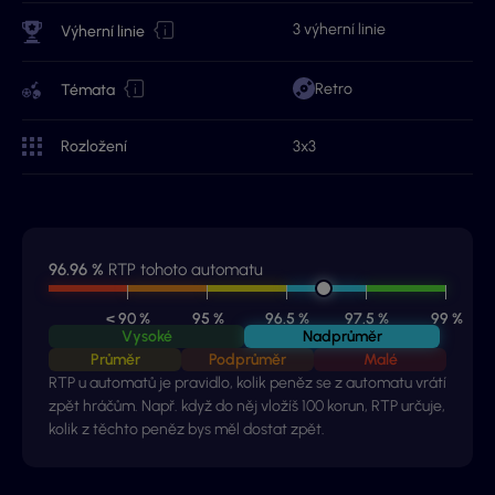
3 výherní linie
Výherní linie
Retro
Témata
Rozložení
3x3
96.96 %
RTP tohoto automatu
< 90 %
95 %
96.5 %
97.5 %
99 %
Vysoké
Nadprůměr
Průměr
Podprůměr
Malé
RTP u automatů je pravidlo, kolik peněz se z automatu vrátí
zpět hráčům. Např. když do něj vložíš 100 korun, RTP určuje,
kolik z těchto peněz bys měl dostat zpět.