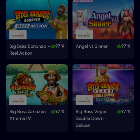
Big Bass Bonanza –
97 %
Angel vs Sinner
97 %
Reel Action
Big Bass Amazon
97 %
Big Bass Vegas
97 %
Xtreme™
Double Down
Deluxe