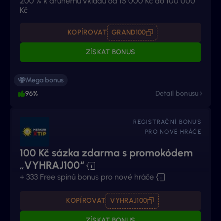
200 % k druhému vkladu od 15 000 Kč do 100 000
Kč
KOPÍROVAT
GRAND100
ZÍSKAT BONUS
Mega bonus
96%
Detail bonusu
REGISTRAČNÍ BONUS
PRO NOVÉ HRÁČE
100 Kč sázka zdarma s promokódem
„VYHRAJ100“
+ 333 Free spinů bonus pro nové hráče
KOPÍROVAT
VYHRAJ100
ZÍSKAT BONUS