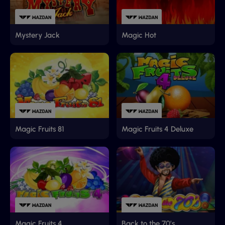
Mystery Jack
Magic Hot
Magic Fruits 81
Magic Fruits 4 Deluxe
Magic Fruits 4
Back to the 70’s