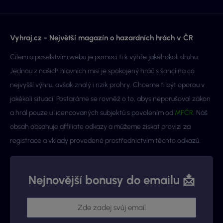
Vyhraj.cz - Největší magazín o hazardních hrách v ČR
Cílem a poselstvím webu je pomoci ti k výhře jakéhokoli druhu.
Jednou z našich hlavních misí je spokojený hráč s šancí na co
nejvyšší výhru, avšak znalý i rizik prohry. Chceme ti být oporou v
jakékoli situaci. Postaráme se rovněž o to, abys neporušoval zákon
a hrál pouze u licencovaných subjektů s povolením od
MFČR
. Náš
obsah obsahuje affiliate odkazy a můžeme získat provizi za
registrace a vklady provedené prostřednictvím těchto odkazů.
Nejnovější bonusy do emailu 📩