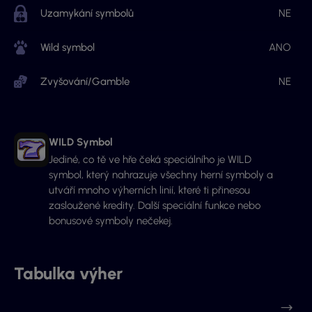
Uzamykání symbolů
NE
Wild symbol
ANO
Zvyšování/Gamble
NE
WILD Symbol
Jediné, co tě ve hře čeká speciálního je WILD
symbol, který nahrazuje všechny herní symboly a
utváří mnoho výherních linií, které ti přinesou
zasloužené kredity. Další speciální funkce nebo
bonusové symboly nečekej.
Tabulka výher