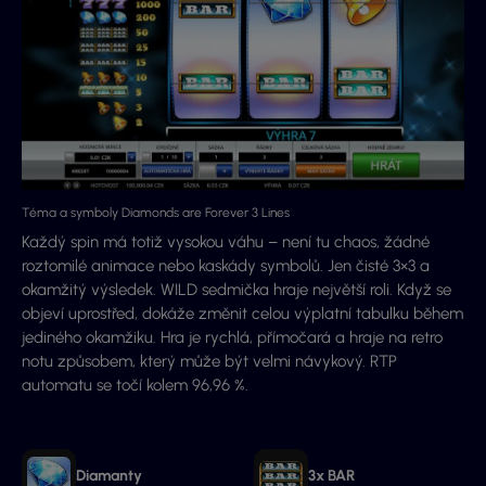
Téma a symboly Diamonds are Forever 3 Lines
Každý spin má totiž vysokou váhu – není tu chaos, žádné
roztomilé animace nebo kaskády symbolů. Jen čisté 3×3 a
okamžitý výsledek. WILD sedmička hraje největší roli. Když se
objeví uprostřed, dokáže změnit celou výplatní tabulku během
jediného okamžiku. Hra je rychlá, přímočará a hraje na retro
notu způsobem, který může být velmi návykový. RTP
automatu se točí kolem 96,96 %.
Diamanty
3x BAR