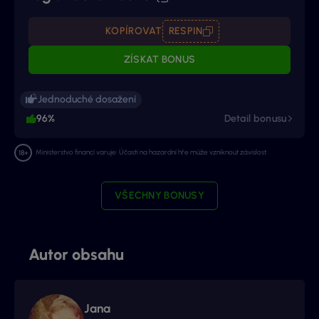
KOPÍROVAT
RESPIN
ZÍSKAT BONUS
Jednoduché dosažení
96%
Detail bonusu
Ministerstvo financí varuje: Účastí na hazardní hře může vzniknout závislost.
VŠECHNY BONUSY
Autor obsahu
Jana