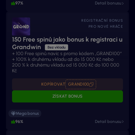
97%
Detail bonusu
REGISTRAČNÍ BONUS
PRO NOVÉ HRÁČE
150 Free spinů jako bonus k registraci u
Grandwin
Bez vkladu
+ 100 Free spinů navíc s promo kódem „GRAND100“
+ 100% k druhému vkladu až do 15 000 Kč nebo
200 % k druhému vkladu od 15 000 Kč do 100 000
Kč
KOPÍROVAT
GRAND100
ZÍSKAT BONUS
Mega bonus
96%
Detail bonusu