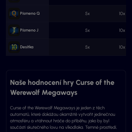
Písmeno Q
5x
10x
Písmeno J
5x
10x
Desítka
5x
10x
Naše hodnocení hry Curse of the
Werewolf Megaways
Curse of the Werewolf Megaways je jeden z těch
automatů, které dokážou okamžitě vytvořit jedinečnou
atmosféru a vtáhnout hráče do příběhu, jako by byl
součástí skutečného lovu na vlkodlaka. Temné prostředí,