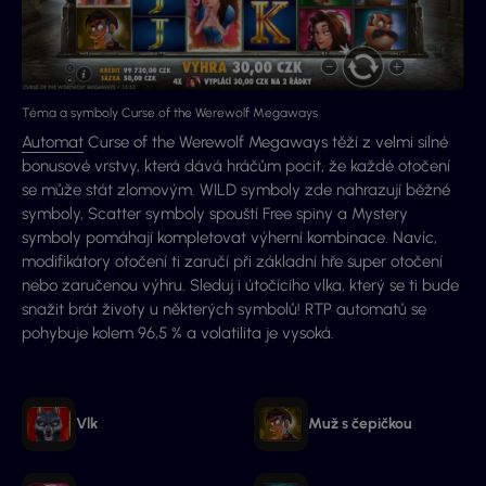
Téma a symboly Curse of the Werewolf Megaways
Automat
Curse of the Werewolf Megaways těží z velmi silné
bonusové vrstvy, která dává hráčům pocit, že každé otočení
se může stát zlomovým. WILD symboly zde nahrazují běžné
symboly, Scatter symboly spouští Free spiny a Mystery
symboly pomáhají kompletovat výherní kombinace. Navíc,
modifikátory otočení ti zaručí při základní hře super otočení
nebo zaručenou výhru. Sleduj i útočícího vlka, který se ti bude
snažit brát životy u některých symbolů! RTP automatů se
pohybuje kolem 96,5 % a volatilita je vysoká.
Vlk
Muž s čepičkou