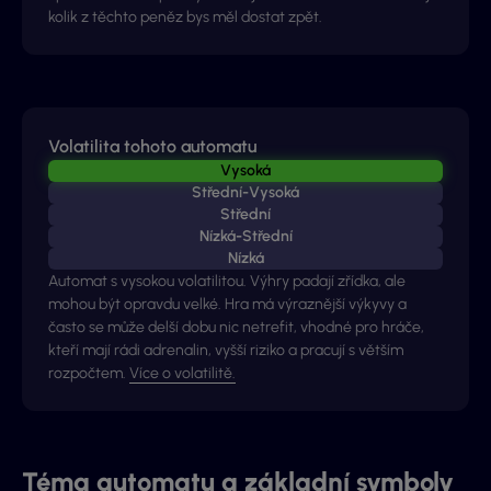
kolik z těchto peněz bys měl dostat zpět.
Volatilita tohoto automatu
Vysoká
Střední-Vysoká
Střední
Nízká-Střední
Nízká
Automat s vysokou volatilitou. Výhry padají zřídka, ale
mohou být opravdu velké. Hra má výraznější výkyvy a
často se může delší dobu nic netrefit, vhodné pro hráče,
kteří mají rádi adrenalin, vyšší riziko a pracují s větším
rozpočtem.
Více o volatilitě.
Téma automatu a základní symboly