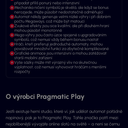
připadat příliš ponurý nebo intenzivní
Mechanika ničení symbolů je skvělá, ale když se bonus
nerozjede, může působit nedostatečně odměňující
Automat někdy generuje velmi nízké výhry i při dobrém
počtu Megaways, což může být matoucí
Zvukové efekty jsou sice kvalitní, ale při dlouhém hraní
mohou působit monotónně
Mega výhry jsou často úzce spojené s upgradováním
symbolů, což nemusí vždy během bonusu nastat
Hráči, kteří preferují jednoduché automaty, mohou
považovat množství funkcí za zbytečně komplikované
Grafické animace jsou intenzivní a mohou zatěžovat
starší mobilní zařízení
Výše sázky může mít výrazný vliv na skutečnou
výplatnost, což nemusí vyhovovat hráčům s menšími
rozpočty
O výrobci Pragmatic Play
Jestli existuje herní studio, které ví, jak udělat automat pořádně
napínavý, pak je to Pragmatic Play. Tahle značka patří mezi
nejoblíbenější vývojáře online slotů na světě – a není se čemu