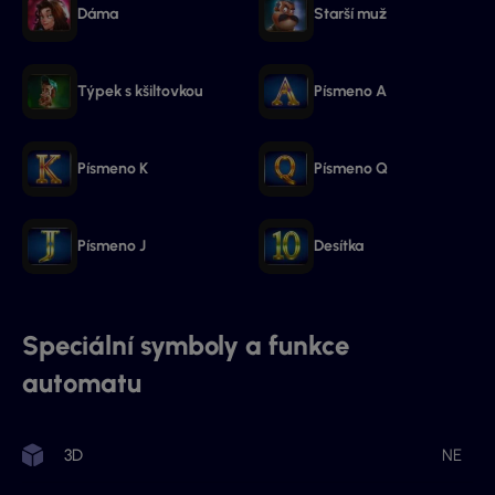
Dáma
Starší muž
Týpek s kšiltovkou
Písmeno A
Písmeno K
Písmeno Q
Písmeno J
Desítka
Speciální symboly a funkce
automatu
3D
NE