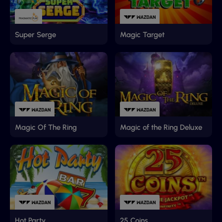
Super Serge
Magic Target
Magic Of The Ring
Magic of the Ring Deluxe
Hot Party
25 Coins