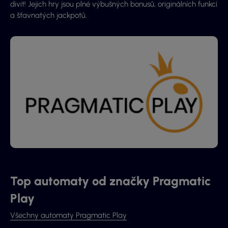
divit! Jejich hry jsou plné výbušných bonusů, originálních funkcí
a šťavnatých jackpotů.
Top automaty od značky Pragmatic
Play
Všechny automaty Pragmatic Play