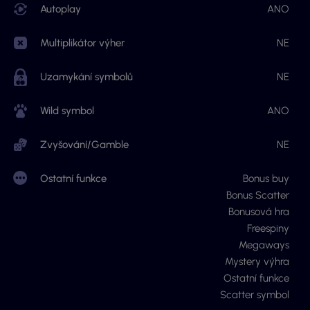
Autoplay
ANO
Multiplikátor výher
NE
Uzamykání symbolů
NE
Wild symbol
ANO
Zvyšování/Gamble
NE
Ostatní funkce
Bonus buy
Bonus Scatter
Bonusová hra
Freespiny
Megaways
Mystery výhra
Ostatní funkce
Scatter symbol