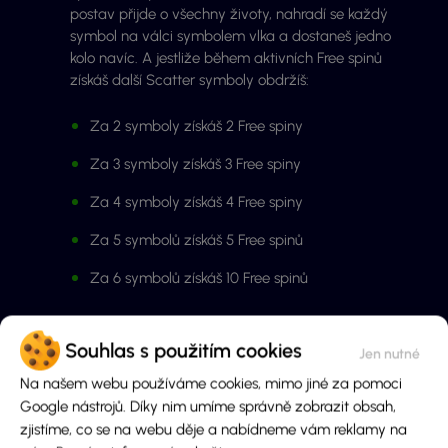
postav přijde o všechny životy, nahradí se každý
symbol na válci symbolem vlka a dostaneš jedno
kolo navíc. A jestliže během aktivních Free spinů
získáš další Scatter symboly obdržíš:
Za 2 symboly získáš 2 Free spiny
Za 3 symboly získáš 3 Free spiny
Za 4 symboly získáš 4 Free spiny
Za 5 symbolů získáš 5 Free spinů
Za 6 symbolů získáš 10 Free spinů
Souhlas s použitím cookies
Tabulka výher
Na našem webu používáme cookies, mimo jiné za pomoci
Google nástrojů. Díky nim umíme správně zobrazit obsah,
zjistíme, co se na webu děje a nabídneme vám reklamy na