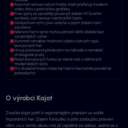
Automat nemusí oslovit hráče, kteří preferují moderní
video sloty s pokročilou grafikou
Free spiny se spouštějí pouze při získání tří Scatter
symbolů, což nemusí nastat příliš často
Jackpotové výhry jsou vzácné a jejich získání není
zaručeno
Některé herní série mohou přinést delší období bez
výraznějších výher
Automat nenabízí možnost výběru různých typů
bonusových her
Hra je postavená především na náhodě a nenabízí
strategické prvky
Počet bonusových funkcí je menší než u některých
modernějších slotů
Pro zkušené hráče může být herní mechanika poměrně
jednoduchá
O výrobci Kajot
Značka Kajot patří k nejznámějším jménům ve světě
hazardních her. Zájem fanoušků si jistě zasloužila právem
vším, co v tomto oboru má již úspěšně za sebou. Jedná se o