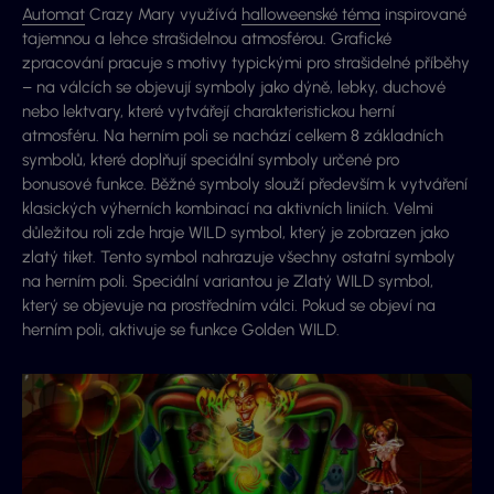
Automat
Crazy Mary využívá
halloweenské téma
inspirované
tajemnou a lehce strašidelnou atmosférou. Grafické
zpracování pracuje s motivy typickými pro strašidelné příběhy
– na válcích se objevují symboly jako dýně, lebky, duchové
nebo lektvary, které vytvářejí charakteristickou herní
atmosféru. Na herním poli se nachází celkem 8 základních
symbolů, které doplňují speciální symboly určené pro
bonusové funkce. Běžné symboly slouží především k vytváření
klasických výherních kombinací na aktivních liniích. Velmi
důležitou roli zde hraje WILD symbol, který je zobrazen jako
zlatý tiket. Tento symbol nahrazuje všechny ostatní symboly
na herním poli. Speciální variantou je Zlatý WILD symbol,
který se objevuje na prostředním válci. Pokud se objeví na
herním poli, aktivuje se funkce Golden WILD.