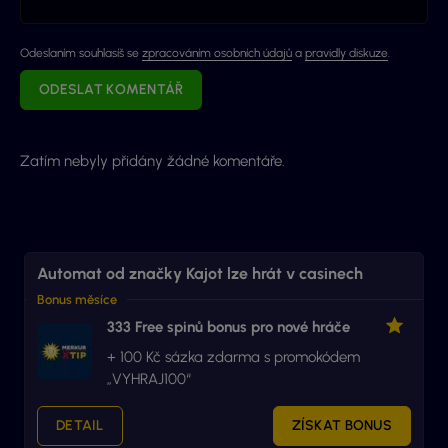
Odeslaním souhlasíš se
zpracováním osobních údajů
a
pravidly diskuze
.
ODESLAT KOMENTÁŘ
Zatím nebyly přidány žádné komentáře.
Automat od značky Kajot lze hrát v casinech
Bonus měsíce
333 Free spinů bonus pro nové hráče
+ 100 Kč sázka zdarma s promokódem
„VYHRAJ100“
DETAIL
ZÍSKAT BONUS