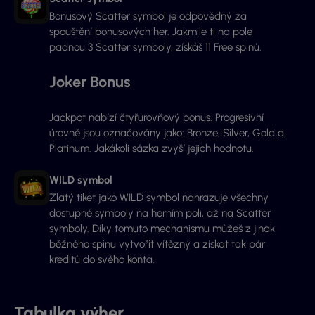
Bonusový Scatter symbol je odpovědný za
spouštění bonusových her. Jakmile ti na pole
padnou 3 Scatter symboly, získáš 11 Free spinů.
Joker Bonus
Jackpot nabízí čtyřúrovňový bonus. Progresivní
úrovně jsou označovány jako: Bronze, Silver, Gold a
Platinum. Jakákoli sázka zvýší jejich hodnotu.
WILD symbol
Zlatý tiket jako WILD symbol nahrazuje všechny
dostupné symboly na herním poli, až na Scatter
symboly. Díky tomuto mechanismu můžeš z jinak
běžného spinu vytvořit vítězný a získat tak pár
kreditů do svého konta.
Tabulka výher