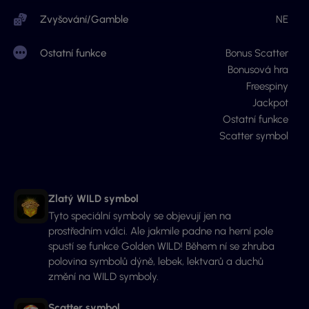
Zvyšování/Gamble
NE
Ostatní funkce
Bonus Scatter
Bonusová hra
Freespiny
Jackpot
Ostatní funkce
Scatter symbol
Zlatý WILD symbol
Tyto speciální symboly se objevují jen na
prostředním válci. Ale jakmile padne na herní pole
spustí se funkce Golden WILD! Během ní se zhruba
polovina symbolů dýně, lebek, lektvarů a duchů
změní na WILD symboly.
Scatter symbol