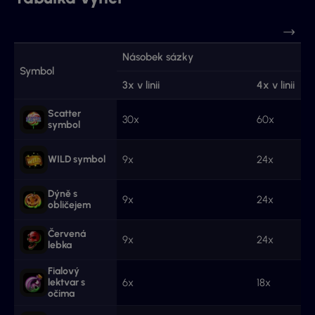
Násobek sázky
Symbol
3x v linii
4x v linii
Scatter
30x
60x
symbol
WILD symbol
9x
24x
Dýně s
9x
24x
obličejem
Červená
9x
24x
lebka
Fialový
lektvar s
6x
18x
očima