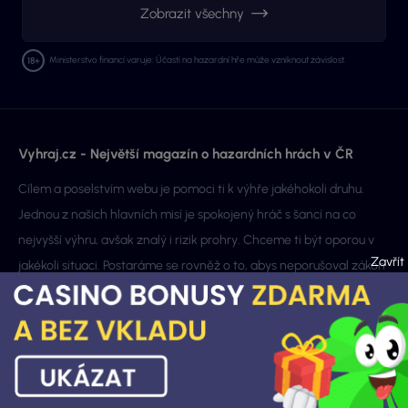
Zobrazit všechny
Ministerstvo financí varuje: Účastí na hazardní hře může vzniknout závislost.
Vyhraj.cz - Největší magazín o hazardních hrách v ČR
Cílem a poselstvím webu je pomoci ti k výhře jakéhokoli druhu.
Jednou z našich hlavních misí je spokojený hráč s šancí na co
nejvyšší výhru, avšak znalý i rizik prohry. Chceme ti být oporou v
jakékoli situaci. Postaráme se rovněž o to, abys neporušoval zákon
a hrál pouze u licencovaných subjektů s povolením od
MFČR
. Náš
obsah obsahuje affiliate odkazy a můžeme získat provizi za
registrace a vklady provedené prostřednictvím těchto odkazů.