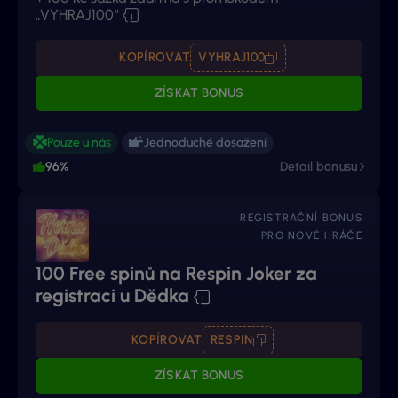
„VYHRAJ100“
KOPÍROVAT
VYHRAJ100
ZÍSKAT BONUS
Pouze u nás
Jednoduché dosažení
96%
Detail bonusu
REGISTRAČNÍ BONUS
PRO NOVÉ HRÁČE
100 Free spinů na Respin Joker za
registraci u Dědka
KOPÍROVAT
RESPIN
ZÍSKAT BONUS