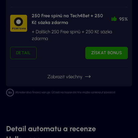
250 Free spinů na Tech4Bet + 250
95%
Kč sázka zdarma
+ Dalších 250 Free spinů + 250 Kč sázka
zdarma
DETAIL
ZÍSKAT BONUS
Zobrazit všechny
Ministerstvo financí varuje: Účastí na hazardní hře může vzniknout závislost.
Detail automatu a recenze