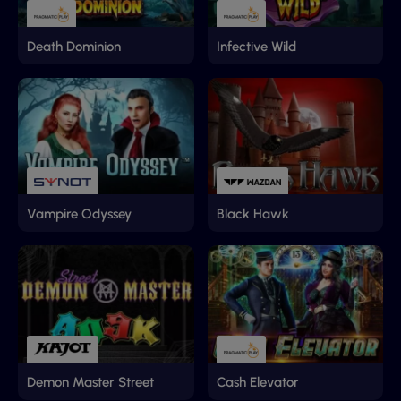
Death Dominion
Infective Wild
Vampire Odyssey
Black Hawk
Demon Master Street
Cash Elevator