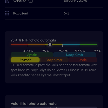
Střední-Vysoká
Volatilita
Rozložení
5x3
95.4 %
RTP tohoto automatu
< 90 %
95 %
96.5 %
97.5 %
99 %
Vysoké
Nadprůměr
Průměr
Podprůměr
Malé
RTP u automatů je pravidlo, kolik peněz se z automatu vrátí
zpět hráčům. Např. když do něj vložíš 100 korun, RTP určuje,
kolik z těchto peněz bys měl dostat zpět.
Volatilita tohoto automatu