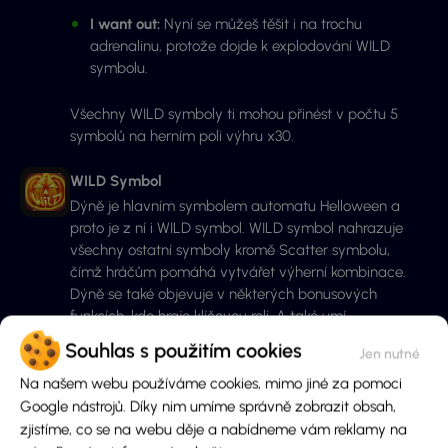
I want out:
Nyní se můžeš těšit i na trochu
adrenalinu, protože dojde k explodování WILD
symbolu.
Všechny WILD symboly ti mohou přinést v počtu 5
symbolů na herním poli výhru x30.
WILD Symbol
Dýně je hlavním symbolem automatu Helloween a
proto je z ní i WILD symbol. WILD symbol nahrazuje
všechny ostatní symboly kromě Scatter symbolu,
čímž hráčům pomáhá vytvářet výherní kombinace.
Dýně se také objevuje v některých bonusových
funkcích, kde hraje klíčovou roli. A také umí
expandovat na daném válci.
Souhlas s použitím cookies
Na našem webu používáme cookies, mimo jiné za pomoci
Google nástrojů. Díky nim umíme správně zobrazit obsah,
Tabulka výher
zjistíme, co se na webu děje a nabídneme vám reklamy na