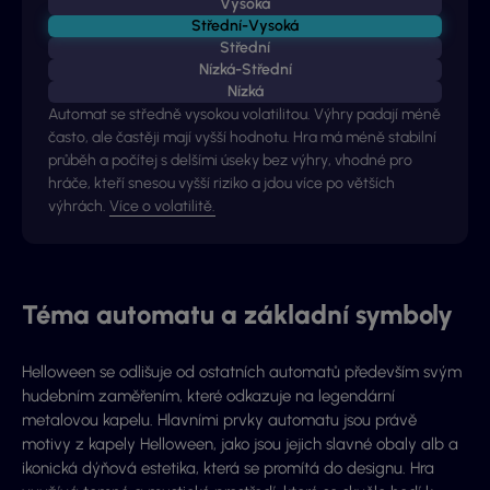
Vysoká
Střední-Vysoká
Střední
Nízká-Střední
Nízká
Automat se středně vysokou volatilitou. Výhry padají méně
často, ale častěji mají vyšší hodnotu. Hra má méně stabilní
průběh a počítej s delšími úseky bez výhry, vhodné pro
hráče, kteří snesou vyšší riziko a jdou více po větších
výhrách.
Více o volatilitě.
Téma automatu a základní symboly
Helloween se odlišuje od ostatních automatů především svým
hudebním zaměřením, které odkazuje na legendární
metalovou kapelu. Hlavními prvky automatu jsou právě
motivy z kapely Helloween, jako jsou jejich slavné obaly alb a
ikonická dýňová estetika, která se promítá do designu. Hra