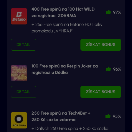
400 Free spinů na 100 Hot WILD
97%
za registraci ZDARMA
+ 266 Free spinů na Betano HOT díky
promokódu „VYHRAJ“
DETAIL
ZÍSKAT BONUS
100 Free spinů na Respin Joker za
96%
registraci u Dědka
DETAIL
ZÍSKAT BONUS
250 Free spinů na Tech4Bet +
95%
250 Kč sázka zdarma
+ Dalších 250 Free spinů + 250 Kč sázka