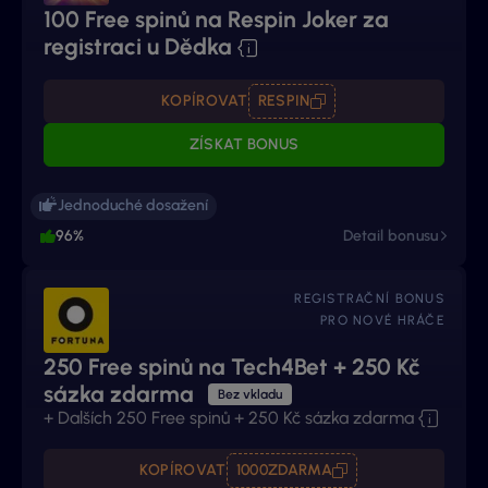
100 Free spinů na Respin Joker za
registraci u Dědka
KOPÍROVAT
RESPIN
ZÍSKAT BONUS
Jednoduché dosažení
96%
Detail bonusu
REGISTRAČNÍ BONUS
PRO NOVÉ HRÁČE
250 Free spinů na Tech4Bet + 250 Kč
sázka zdarma
Bez vkladu
+ Dalších 250 Free spinů + 250 Kč sázka zdarma
KOPÍROVAT
1000ZDARMA