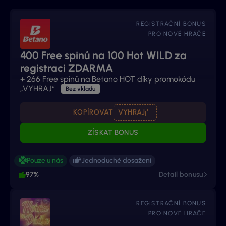
REGISTRAČNÍ BONUS
PRO NOVÉ HRÁČE
400 Free spinů na 100 Hot WILD za
registraci ZDARMA
+
266 Free spinů na Betano HOT díky promokódu
„VYHRAJ“
Bez vkladu
KOPÍROVAT
VYHRAJ
ZÍSKAT BONUS
Pouze u nás
Jednoduché dosažení
97%
Detail bonusu
REGISTRAČNÍ BONUS
PRO NOVÉ HRÁČE