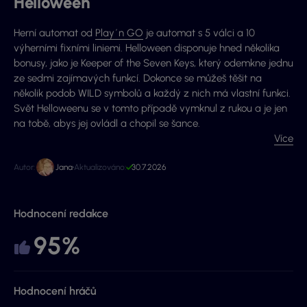
Helloween
Herní automat od
Play´n GO
je automat s 5 válci a 10
výherními fixními liniemi. Helloween disponuje hned několika
bonusy, jako je Keeper of the Seven Keys, který odemkne jednu
ze sedmi zajímavých funkcí. Dokonce se můžeš těšit na
několik podob WILD symbolů a každý z nich má vlastní funkci.
Svět Helloweenu se v tomto případě vymknul z rukou a je jen
na tobě, abys jej ovládl a chopil se šance.
Více
Autor:
Jana
Aktualizováno:
30.7.2026
Hodnocení redakce
95%
Hodnocení hráčů