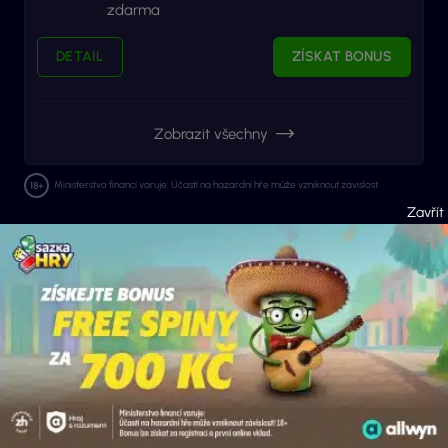
zdarma
DETAIL
ZÍSKAT BONUS
Zobrazit všechny
Ministerstvo financí varuje: Účastí na hazardní hře může vzniknout závislost.
Vyhraj.cz - Největší magazín o hazardních hrách v ČR
Cílem a poselstvím webu je pomoci ti k výhře jakéhokoli druhu.
Jednou z našich hlavních misí je spokojený hráč s šancí na co
nejvyšší výhru, avšak znalý i rizik prohry. Chceme ti být oporou v
jakékoli situaci. Postaráme se rovněž o to, abys neporušoval zákon
a hrál pouze u licencovaných subjektů s povolením od
MFČR
. Náš