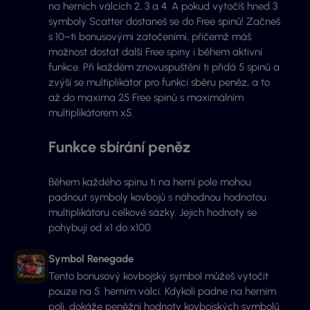
na herních válcích 2, 3 a 4. A pokud vytočíš hned 3
symboly Scatter dostaneš se do Free spinů! Začneš
s 10–ti bonusovými zatočeními, přičemž máš
možnost dostat další Free spiny i během aktivní
funkce. Při každém znovuspuštění ti přidá 5 spinů a
zvýší se multiplikátor pro funkci sběru peněz, a to
až do maxima 25 Free spinů s maximálním
multiplikátorem x5.
Funkce sbírání peněz
Během každého spinu ti na herní pole mohou
padnout symboly kovbojů s náhodnou hodnotou
multiplikátoru celkové sázky. Jejich hodnoty se
pohybují od x1 do x100.
Symbol Renegade
Tento bonusový kovbojský symbol můžeš vytočit
pouze na 5. herním válci. Kdykoli padne na herním
poli, dokáže peněžní hodnoty kovbojských symbolů