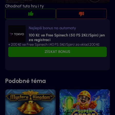
Ohodnoť tuto hru i ty
Nejlepší bonus na automaty
100 Kč ve Free Spinech (50 FS 2Kč/Spin) jen
za registraci
+ 200 Kč ve Free Spinech (40 FS 5Kč/Spin) za vklad 200 Kč
ZÍSKAT BONUS
Podobné téma