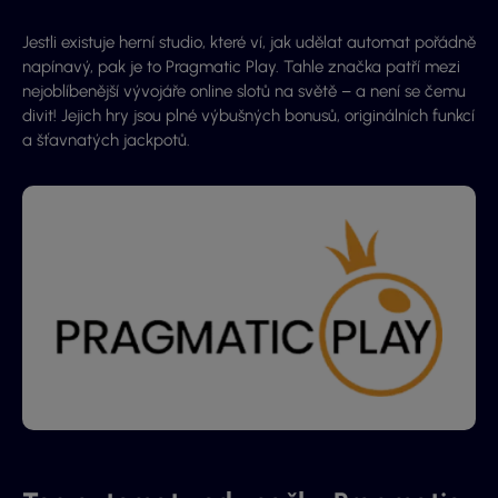
Jestli existuje herní studio, které ví, jak udělat automat pořádně
napínavý, pak je to Pragmatic Play. Tahle značka patří mezi
nejoblíbenější vývojáře online slotů na světě – a není se čemu
divit! Jejich hry jsou plné výbušných bonusů, originálních funkcí
a šťavnatých jackpotů.