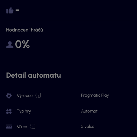
-
Hodnocení hráčů
0%
Detail automatu
Pragmatic Play
Výrobce
Typ hry
Automat
5 válců
Válce