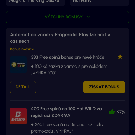
Magic of the Ring Deluxe
Hot Party
VŠECHNY BONUSY
Automat od značky Pragmatic Play lze hrát v
casinech
Bonus měsíce
333 Free spinů bonus pro nové hráče
+ 100 Kč sázka zdarma s promokódem
„VYHRAJ100“
DETAIL
ZÍSKAT BONUS
400 Free spinů na 100 Hot WILD za
97%
registraci ZDARMA
+ 266 Free spinů na Betano HOT díky
promokódu „VYHRAJ“