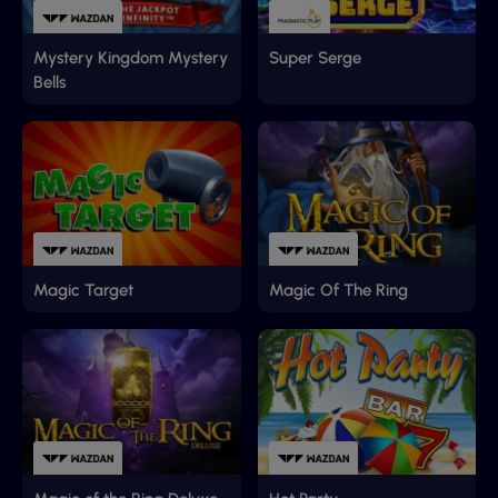
Mystery Kingdom Mystery
Super Serge
Bells
Magic Target
Magic Of The Ring