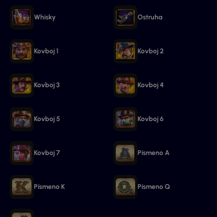
Whisky
Ostruha
Kovboj 1
Kovboj 2
Kovboj 3
Kovboj 4
Kovboj 5
Kovboj 6
Kovboj 7
Písmeno A
Písmeno K
Písmeno Q