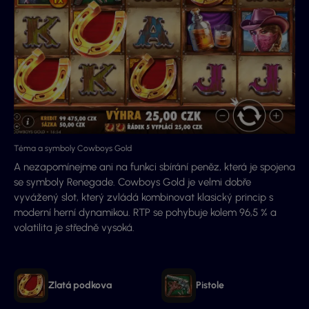
Téma a symboly Cowboys Gold
A nezapomínejme ani na funkci sbírání peněz, která je spojena
se symboly Renegade. Cowboys Gold je velmi dobře
vyvážený slot, který zvládá kombinovat klasický princip s
moderní herní dynamikou. RTP se pohybuje kolem 96,5 % a
volatilita je středně vysoká.
Zlatá podkova
Pistole