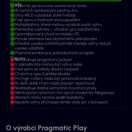
Klady
Výborně zpracované westernové téma
18 různých symbolů pro pestrou hru
Silný WILD v podobě zlaté hvězdy
Free spins s možností znovuspuštění
Multiplikátory, které mohou výrazně zvýšit výhru
Přehledné rozhraní – vhodné i pro začátečníky
Optimalizovaný chod na mobilu i PC
Plynulé animace bez zbytečného přerušování
Středně vysoká volatilita přináší častější výhry než při
vysoké volatilitě
Příjemná kombinace jednoduchosti a napětí
Zápory
Neobsahuje progresivní jackpot
V základní hře mohou být výhry nízké
Free spins se někdy dlouho nespustí
Chybí hry typu Gamble/double
Pro high-rollery může být potenciál omezený
Po delší době hraní může působit repetitivně
Neobsahuje žádné extrémně inovativní prvky
Menší počet výherních linií oproti moderním Megaways
Western motiv nemusí sedět každému
Největší výhry přicházejí téměř vždy jen v bonusech
O výrobci Pragmatic Play