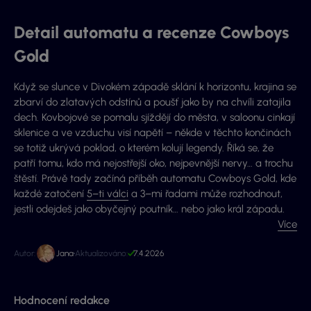
Detail automatu a recenze Cowboys
Gold
Když se slunce v Divokém západě sklání k horizontu, krajina se
zbarví do zlatavých odstínů a poušť jako by na chvíli zatajila
dech. Kovbojové se pomalu sjíždějí do města, v saloonu cinkají
sklenice a ve vzduchu visí napětí – někde v těchto končinách
se totiž ukrývá poklad, o kterém kolují legendy. Říká se, že
patří tomu, kdo má nejostřejší oko, nejpevnější nervy… a trochu
štěstí. Právě tady začíná příběh automatu Cowboys Gold, kde
každé zatočení
5–ti válci
a 3–mi řadami může rozhodnout,
jestli odejdeš jako obyčejný poutník… nebo jako král západu.
Více
Autor:
Jana
Aktualizováno:
7.4.2026
Hodnocení redakce