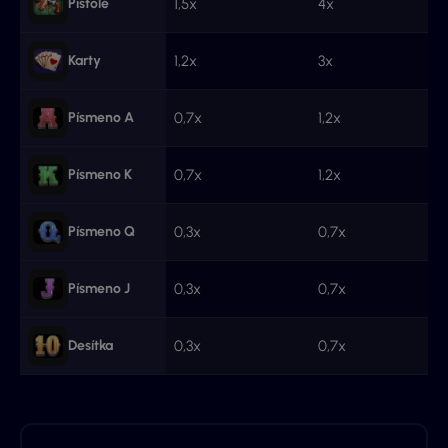
Pistole
1,5x
4x
Karty
1,2x
3x
Písmeno A
0,7x
1,2x
Písmeno K
0,7x
1,2x
Písmeno Q
0,3x
0,7x
Písmeno J
0,3x
0,7x
Desítka
0,3x
0,7x