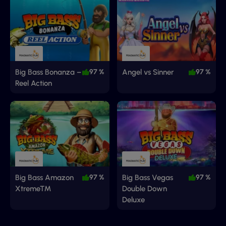
Big Bass Bonanza –
97 %
Angel vs Sinner
97 %
Reel Action
Big Bass Amazon
97 %
Big Bass Vegas
97 %
Xtreme™
Double Down
Deluxe