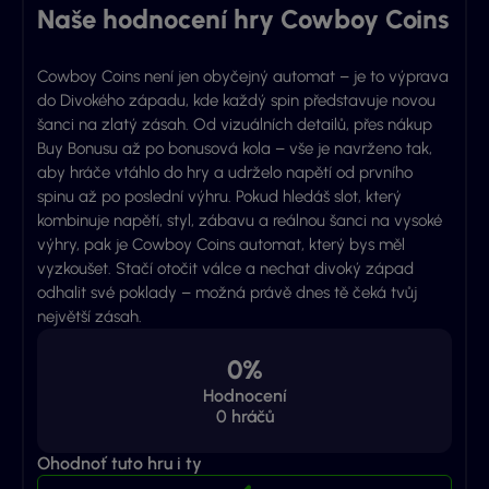
Naše hodnocení hry Cowboy Coins
Cowboy Coins není jen obyčejný automat – je to výprava
do Divokého západu, kde každý spin představuje novou
šanci na zlatý zásah. Od vizuálních detailů, přes nákup
Buy Bonusu až po bonusová kola – vše je navrženo tak,
aby hráče vtáhlo do hry a udrželo napětí od prvního
spinu až po poslední výhru. Pokud hledáš slot, který
kombinuje napětí, styl, zábavu a reálnou šanci na vysoké
výhry, pak je Cowboy Coins automat, který bys měl
vyzkoušet. Stačí otočit válce a nechat divoký západ
odhalit své poklady – možná právě dnes tě čeká tvůj
největší zásah.
0%
Hodnocení
0
hráčů
Ohodnoť tuto hru i ty