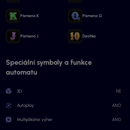
Písmeno K
Písmeno Q
Písmeno J
Desítka
Speciální symboly a funkce
automatu
3D
NE
Autoplay
ANO
Multiplikátor výher
ANO