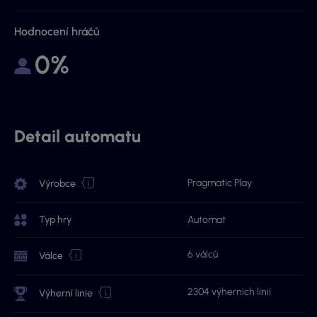
Hodnocení hráčů
0%
Detail automatu
Pragmatic Play
Výrobce
Typ hry
Automat
6 válců
Válce
2304 výherních linií
Výherní linie