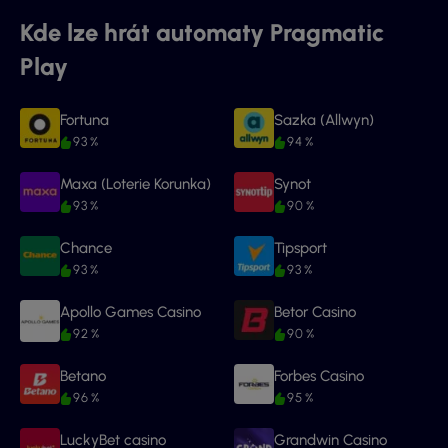
Kde lze hrát automaty Pragmatic
Play
Fortuna
Sazka (Allwyn)
93 %
94 %
Maxa (Loterie Korunka)
Synot
93 %
90 %
Chance
Tipsport
93 %
93 %
Apollo Games Casino
Betor Casino
92 %
90 %
Betano
Forbes Casino
96 %
95 %
LuckyBet casino
Grandwin Casino