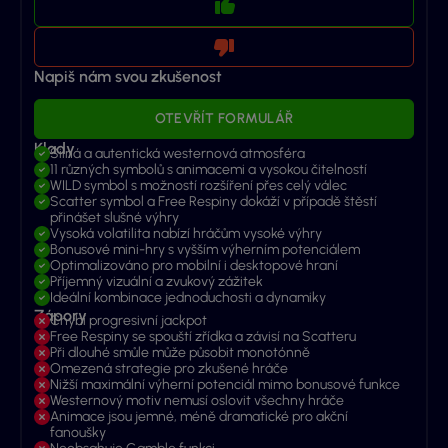
Napiš nám svou zkušenost
OTEVŘÍT FORMULÁŘ
Klady
Silná a autentická westernová atmosféra
11 různých symbolů s animacemi a vysokou čitelností
WILD symbol s možností rozšíření přes celý válec
Scatter symbol a Free Respiny dokáží v případě štěstí
přinášet slušné výhry
Vysoká volatilita nabízí hráčům vysoké výhry
Bonusové mini-hry s vyšším výherním potenciálem
Optimalizováno pro mobilní i desktopové hraní
Příjemný vizuální a zvukový zážitek
Ideální kombinace jednoduchosti a dynamiky
Zápory
Chybí progresivní jackpot
Free Respiny se spouští zřídka a závisí na Scatteru
Při dlouhé smůle může působit monotónně
Omezená strategie pro zkušené hráče
Nižší maximální výherní potenciál mimo bonusové funkce
Westernový motiv nemusí oslovit všechny hráče
Animace jsou jemné, méně dramatické pro akční
fanoušky