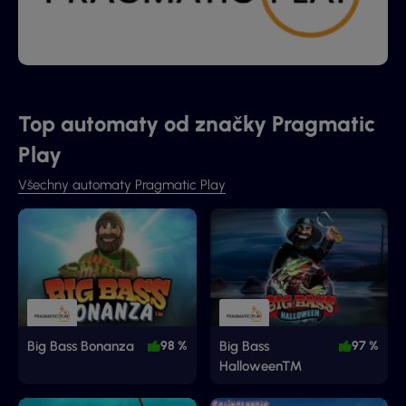
Top automaty od značky Pragmatic
Play
Všechny automaty Pragmatic Play
Big Bass Bonanza
98 %
Big Bass
97 %
Halloween™