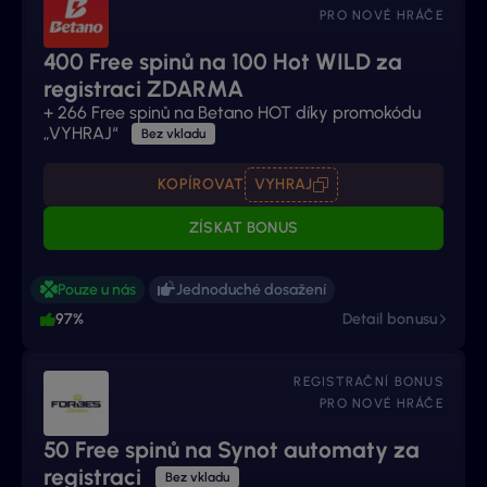
PRO NOVÉ HRÁČE
400 Free spinů na 100 Hot WILD za
registraci ZDARMA
+
266 Free spinů na Betano HOT díky promokódu
„VYHRAJ“
Bez vkladu
KOPÍROVAT
VYHRAJ
ZÍSKAT BONUS
Pouze u nás
Jednoduché dosažení
97%
Detail bonusu
REGISTRAČNÍ BONUS
PRO NOVÉ HRÁČE
50 Free spinů na Synot automaty za
registraci
Bez vkladu