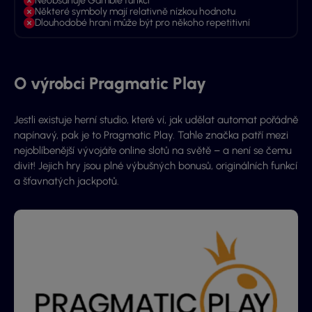
Neobsahuje Gamble funkci
Některé symboly mají relativně nízkou hodnotu
Dlouhodobé hraní může být pro někoho repetitivní
O výrobci Pragmatic Play
Jestli existuje herní studio, které ví, jak udělat automat pořádně
napínavý, pak je to Pragmatic Play. Tahle značka patří mezi
nejoblíbenější vývojáře online slotů na světě – a není se čemu
divit! Jejich hry jsou plné výbušných bonusů, originálních funkcí
a šťavnatých jackpotů.