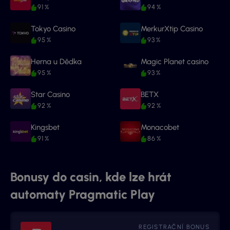
91 %
94 %
Tokyo Casino
MerkurXtip Casino
95 %
93 %
Herna u Dědka
Magic Planet casino
95 %
93 %
Star Casino
BETX
92 %
92 %
Kingsbet
Monacobet
91 %
86 %
Bonusy do casin, kde lze hrát
automaty Pragmatic Play
REGISTRAČNÍ BONUS