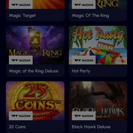
Magic Target
Magic Of The Ring
Magic of the Ring Deluxe
Hot Party
25 Coins
Black Hawk Deluxe