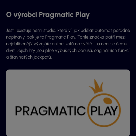
O výrobci Pragmatic Play
Jestli existuje herní studio, které ví, jak udělat automat pořádně
napínavý, pak je to Pragmatic Play. Tahle značka patří mezi
nejoblíbenější vývojáře online slotů na světě – a není se čemu
divit! Jejich hry jsou plné výbušných bonusů, originálních funkcí
a šťavnatých jackpotů.