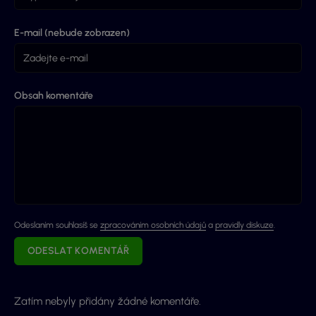
E-mail (nebude zobrazen)
Obsah komentáře
Odeslaním souhlasíš se
zpracováním osobních údajů
a
pravidly diskuze
.
ODESLAT KOMENTÁŘ
Zatím nebyly přidány žádné komentáře.