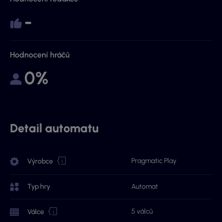
-
Hodnocení hráčů
0%
Detail automatu
Pragmatic Play
Výrobce
Typ hry
Automat
5 válců
Válce