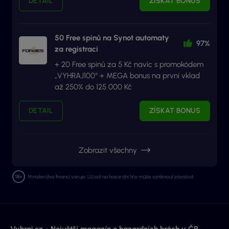
DETAIL
ZÍSKAT BONUS
50 Free spinů na Synot automaty
97%
za registraci
+ 20 Free spinů za 5 Kč navíc s promokódem
„VYHRAJ100“ + MEGA bonus na první vklad
až 250% do 125 000 Kč
DETAIL
ZÍSKAT BONUS
Zobrazit všechny
Ministerstvo financí varuje: Účastí na hazardní hře může vzniknout závislost.