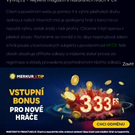
Vyhraj.cz - Největší magazín o hazardních hrách v ČR
Cílem a poselstvím webu je pomoci ti k výhře jakéhokoli druhu.
Jednou z našich hlavních misí je spokojený hráč s šancí na co
nejvyšší výhru, avšak znalý i rizik prohry. Chceme ti být oporou v
jakékoli situaci. Postaráme se rovněž o to, abys neporušoval zákon
a hrál pouze u licencovaných subjektů s povolením od
MFČR
. Náš
obsah obsahuje affiliate odkazy a můžeme získat provizi za
registrace a vklady provedené prostřednictvím těchto odkazů.
Nejnovější bonusy do emailu 📩
Uděluji souhlas ke
zpracování osobních údajů