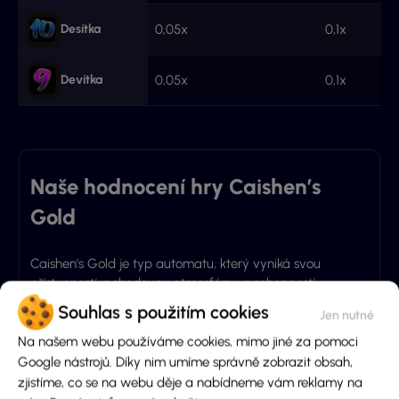
Desítka
0,05x
0,1x
Devítka
0,05x
0,1x
Naše hodnocení hry Caishen’s
Gold
Caishen’s Gold je typ automatu, který vyniká svou
přístupností, pohodovou atmosférou a schopností
nabídnout hráčům střídmě napínavé a příjemně
Souhlas s použitím cookies
odměňující hraní. Nepotřebuje složité funkce ani extrémní
Na našem webu používáme cookies, mimo jiné za pomoci
volatilitu, aby zaujal. Je přívětivý jak pro nové hráče, tak
pro ty, kteří hledají odpočinek, vyvážený slot a potenciál
Google nástrojů. Díky nim umíme správně zobrazit obsah,
jackpotové trefy. Je pravda, že dnešní hráči vyžadují více
zjistíme, co se na webu děje a nabídneme vám reklamy na