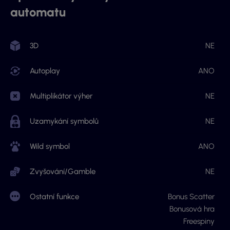
automatu
3D
NE
Autoplay
ANO
Multiplikátor výher
NE
Uzamykání symbolů
NE
Wild symbol
ANO
Zvyšování/Gamble
NE
Ostatní funkce
Bonus Scatter
Bonusová hra
Freespiny