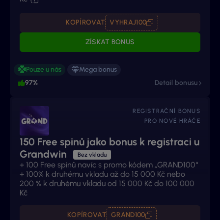
KOPÍROVAT
VYHRAJ100
ZÍSKAT BONUS
Pouze u nás
Mega bonus
97%
Detail bonusu
REGISTRAČNÍ BONUS
PRO NOVÉ HRÁČE
150 Free spinů jako bonus k registraci u
Grandwin
Bez vkladu
+ 100 Free spinů navíc s promo kódem „GRAND100“
+ 100% k druhému vkladu až do 15 000 Kč nebo
200 % k druhému vkladu od 15 000 Kč do 100 000
Kč
KOPÍROVAT
GRAND100