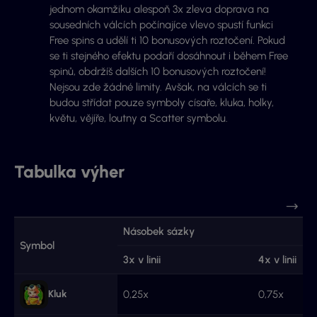
jednom okamžiku alespoň 3x zleva doprava na
sousedních válcích počínajíce vlevo spustí funkci
Free spins a udělí ti 10 bonusových roztočení. Pokud
se ti stejného efektu podaří dosáhnout i během Free
spinů, obdržíš dalších 10 bonusových roztočení!
Nejsou zde žádné limity. Avšak, na válcích se ti
budou střídat pouze symboly císaře, kluka, holky,
květu, vějíře, loutny a Scatter symbolu.
Tabulka výher
Násobek sázky
Symbol
3x v linii
4x v linii
Kluk
0,25x
0,75x