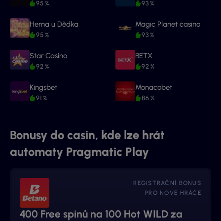
95 %
93 %
Herna u Dědka
Magic Planet casino
95 %
93 %
Star Casino
BETX
92 %
92 %
Kingsbet
Monacobet
91 %
86 %
Bonusy do casin, kde lze hrát
automaty Pragmatic Play
REGISTRAČNÍ BONUS
PRO NOVÉ HRÁČE
400 Free spinů na 100 Hot WILD za