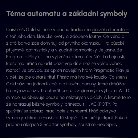
Téma automatu a základní symboly
Caishen’s Gold se nese v duchu tradičního
čínského tématu –
císař, jeho děti, klasické květy a zdobené loutny. Červená a
zlatá barva zde dominují od prvního okamžiku. Hra působí
příjemně, optimisticky a vizuálně harmonicky. Je jasné, že
Pragmatic Play cílil na vytvoření atmosféry štěstí a hojnosti,
která má hráče naladit pozitivně dřív, než se válce vůbec
roztočí. Je pravda, že oproti novějším hrám Pragmatic Play je
vidět, že jde o starší titul. Přesto má hra své kouzlo. Caishen’s
Gold sází na jednoduché, ale funkční bonusy, které dokážou
hru výrazně oživit a otevřít cestu k zajímavým výhrám. WILD
symbol se objevuje pouze na některých válcích. A kromě toho,
že nahrazují běžné symboly, přinesou ti i JACKPOTY. Po
spuštění se zobrazí hrací pole s mincemi. Hráč odkrývá
symboly, dokud nenasbírá tři stejné – ten určí jackpot. Pokud
padnou alespoň 3 Scatter symboly, spustí se Free Spiny.