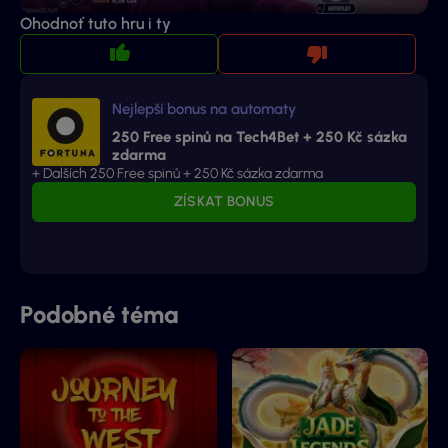
Ohodnoť tuto hru i ty
Nejlepší bonus na automaty
250 Free spinů na Tech4Bet + 250 Kč sázka
zdarma
+ Dalších 250 Free spinů + 250 Kč sázka zdarma
ZÍSKAT BONUS
Podobné téma