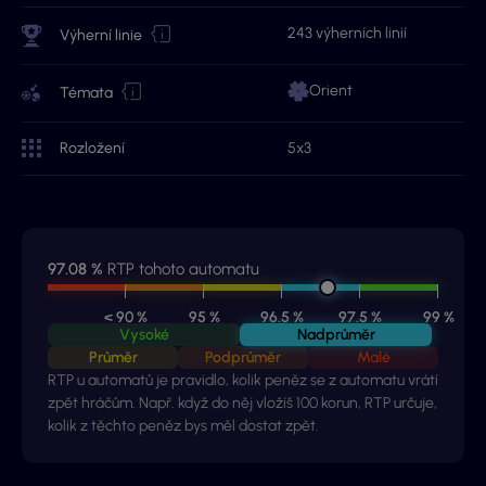
243 výherních linií
Výherní linie
Orient
Témata
Rozložení
5x3
97.08 %
RTP tohoto automatu
< 90 %
95 %
96.5 %
97.5 %
99 %
Vysoké
Nadprůměr
Průměr
Podprůměr
Malé
RTP u automatů je pravidlo, kolik peněz se z automatu vrátí
zpět hráčům. Např. když do něj vložíš 100 korun, RTP určuje,
kolik z těchto peněz bys měl dostat zpět.