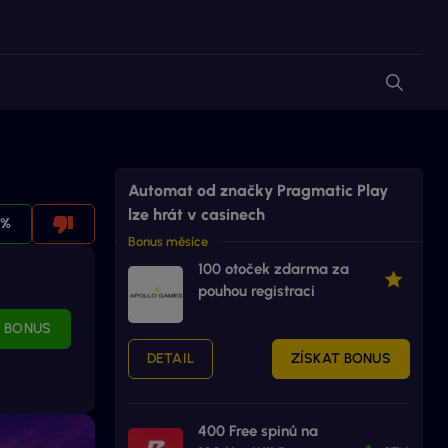
Automat od značky Pragmatic Play
lze hrát v casinech
0%
Bonus měsíce
100 otoček zdarma za
pouhou registraci
T BONUS
DETAIL
ZÍSKAT BONUS
400 Free spinů na