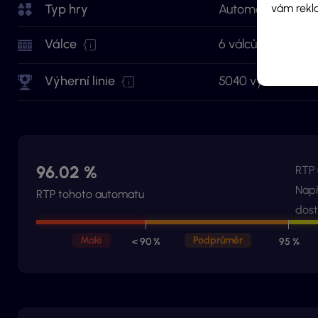
vám rekl
Typ hry
Automat
Válce
6 válců
Výherní linie
5040 výherních lini
96.02 %
RTP 
Např
RTP tohoto automatu
dost
Malé
Podprůměr
< 90 %
95 %