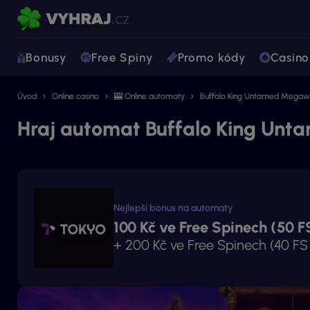
Bonusy
Free Spiny
Promo kódy
Casino
Úvod
Online casino
🎰 Online automaty
Buffalo King Untamed Megaw
Hraj automat Buffalo King U
Nejlepší bonus na automaty
100 Kč ve Free Spinech (50 F
+ 200 Kč ve Free Spinech (40 FS