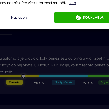
amy na míru. Pro více informací mrkněte
sem
.
Volatilita
Vysoká
Rozložení
6x7
Nastavení
SOUHLASÍM
í
u automatů je pravidlo, kolik peněz se z automatu vrátí zpět hr
. když do něj vložíš 100 korun, RTP určuje, kolik z těchto peněz 
at zpět.
Průměr
Nadprůměr
Vyso
96.5 %
97.5 %