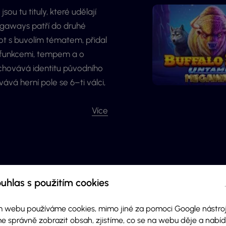
ou tu tituly, které udělají
egaways patří do druhé
lot s buvolím tématem, přidal
 funkcemi, tempem a o
achovává identitu původního
vává herní pole se 6–ti válci,
Více
uhlas s použitím cookies
Témata
Příroda
 webu používáme cookies, mimo jiné za pomoci Google nástroj
e správně zobrazit obsah, zjistíme, co se na webu děje a nab