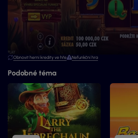
Bonusy na automaty
Obnovit herní kredity ve hře
Obnovit herní kredity ve hře
Nefunkční hra
Podobné téma