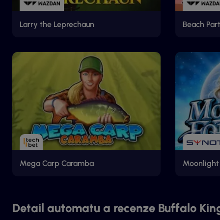
Larry the Leprechaun
Beach Par
Mega Carp Caramba
Moonlight
Detail automatu a recenze Buffalo 