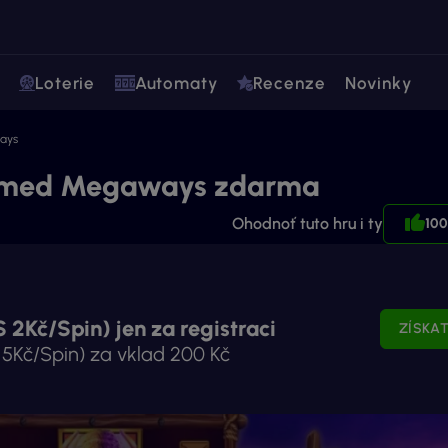
Loterie
Automaty
Recenze
Novinky
ays
ntamed Megaways zdarma
Ohodnoť tuto hru i ty
10
S 2Kč/Spin) jen za registraci
ZÍSKA
 5Kč/Spin) za vklad 200 Kč