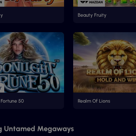
ty
Beauty Fruity
 Fortune 50
Realm Of Lions
King Untamed Megaways