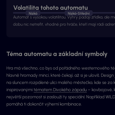
Volatilita tohoto automatu
Nízká
Nízká-Střední
Automat s vysokou volatilitou. Výhry padají zřídka, ale 
dobu nic netrefit, vhodné pro hráče, kteří mají rádi adren
Téma automatu a základní symboly
Hra má všechno, co bys od pořádného westernového tématu
hlavně hromady mincí, které čekají, až si je ulovíš. Desig
na sluncem rozpálené ulici malého městečka, kde se za 
inspirovanými
tématem Divokého západu
– kovbojové, k
největší pozornost si zaslouží ty speciální: Například 
pomáhá ti dokončit výherní kombinace.