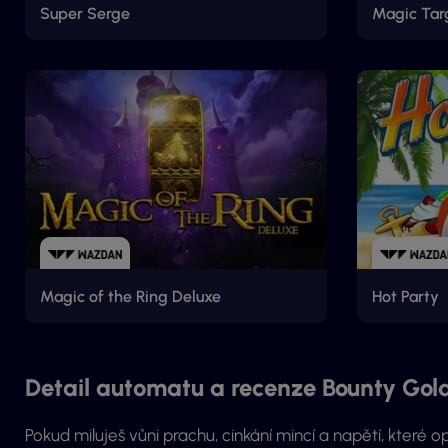
Super Serge
Magic Tar
Magic of the Ring Deluxe
Hot Party
Detail automatu a recenze Bounty Gol
Pokud miluješ vůni prachu, cinkání mincí a napětí, které op