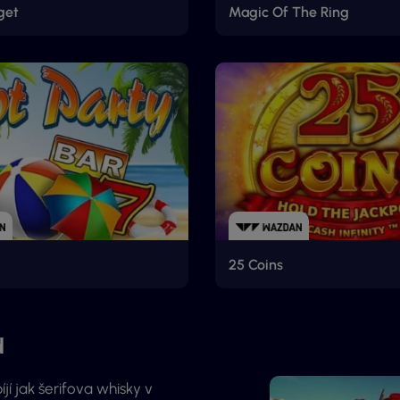
get
Magic Of The Ring
25 Coins
d
íjí jak šerifova whisky v