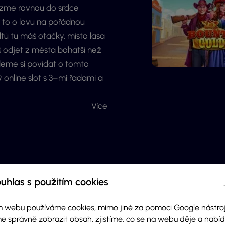
zme rovnou do srdce
e to o lovu na pořádnou
ltů tu máš otáčky, místo lasa
š odjet z města bohatší než
jdeme si povídat o tomto
ý
online slot s 3–mi řadami a
Více
uhlas s použitím cookies
Témata
Ostatní
 webu používáme cookies, mimo jiné za pomoci Google nástroj
e správně zobrazit obsah, zjistíme, co se na webu děje a nab