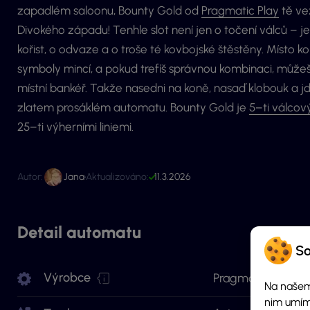
zapadlém saloonu, Bounty Gold od
Pragmatic Play
tě ve
Divokého západu! Tenhle slot není jen o točení válců – j
kořist, o odvaze a o troše té kovbojské štěstěny. Místo ko
symboly mincí, a pokud trefíš správnou kombinaci, může
místní bankéř. Takže nasedni na koně, nasaď klobouk a 
zlatem prosáklém automatu. Bounty Gold je
5–ti válcov
25–ti výherními liniemi.
Autor:
Jana
Aktualizováno:
11.3.2026
Detail automatu
So
Výrobce
Pragmatic Play
Na našem
nim umím