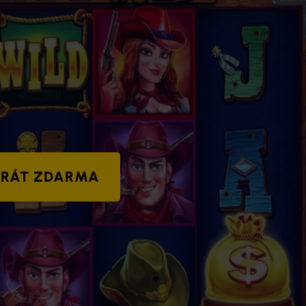
HRÁT ZDARMA