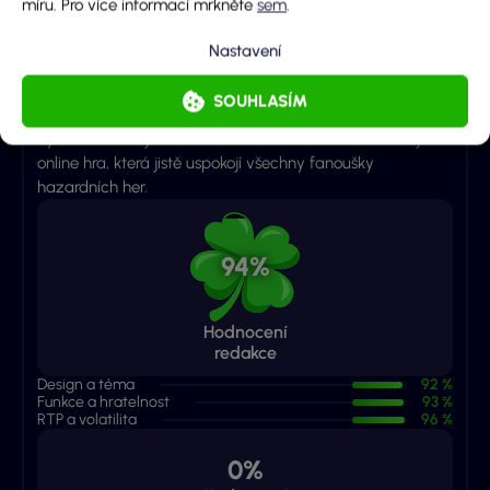
míru. Pro více informací mrkněte
sem
.
tě okamžitě zaujme svými úžasnými vizuálními efekty a
živými barvami. Sázení je jednoduché a intuitivní, takže
Nastavení
tato hra je ideální volbou jak pro začínající, tak pro
zkušené hráče. Díky různým bonusům a výherním liniím je
SOUHLASÍM
hra ještě zábavnější a zvyšuje tvoje šance na vysokou
výhru. Celkově je Bookmakers Line zábavná a vzrušující
online hra, která jistě uspokojí všechny fanoušky
hazardních her.
94%
Hodnocení
redakce
Design a téma
92 %
Funkce a hratelnost
93 %
RTP a volatilita
96 %
0%