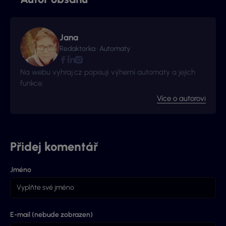
Jana
Redaktorka · Automaty
Na webu vyhraj.cz popisuji výherní automaty a jejich
funkce.
Více o autorovi
Přidej komentář
Jméno
E-mail (nebude zobrazen)