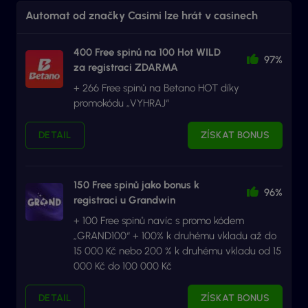
Automat od značky Casimi lze hrát v casinech
400 Free spinů na 100 Hot WILD
97%
za registraci ZDARMA
+ 266 Free spinů na Betano HOT díky
promokódu „VYHRAJ“
DETAIL
ZÍSKAT BONUS
150 Free spinů jako bonus k
96%
registraci u Grandwin
+ 100 Free spinů navíc s promo kódem
„GRAND100“ + 100% k druhému vkladu až do
15 000 Kč nebo 200 % k druhému vkladu od 15
000 Kč do 100 000 Kč
DETAIL
ZÍSKAT BONUS