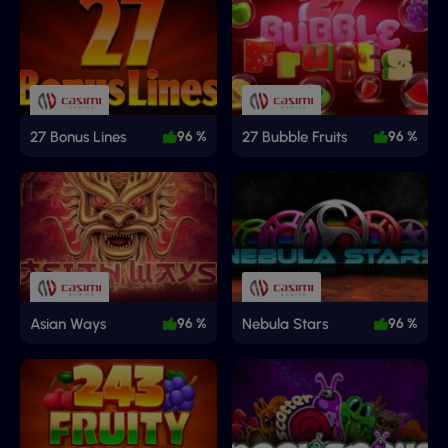
27 Bonus Lines
96 %
27 Bubble Fruits
96 %
Asian Ways
96 %
Nebula Stars
96 %