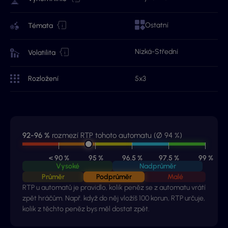
Ostatní
Témata
Nízká-Střední
Volatilita
Rozložení
5x3
92-96 %
rozmezí RTP tohoto automatu (Ø 94 %)
< 90 %
95 %
96.5 %
97.5 %
99 %
Vysoké
Nadprůměr
Průměr
Podprůměr
Malé
RTP u automatů je pravidlo, kolik peněz se z automatu vrátí
zpět hráčům. Např. když do něj vložíš 100 korun, RTP určuje,
kolik z těchto peněz bys měl dostat zpět.