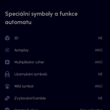
Speciální symboly a funkce
automatu
3D
NE
Autoplay
ANO
Multiplikátor výher
ANO
Uzamykání symbolů
NE
Wild symbol
ANO
Zvyšování/Gamble
NE