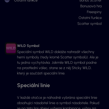
Ostatní funkce
Bonus Scatter
Bonusová hra
Freespiny
Ostatní funkce
Scatter symbol
WILD Symbol
Speciální symbol WILD dokáže nahradit všechny
herní symboly (tedy kromě Scatter symbolů). Ale je
tu jedna vychytávka. Jakmile WILD symbol padne
na prostřední válec, stane se z něj Sticky WILD,
který je součástí speciální linie.
Speciální linie
V každé otočce je náhodně vybrána speciální linie
obsahující násobitel linie a symbol násobitele. Pokud
se na této linii objeví výherní kombinace, výhry na