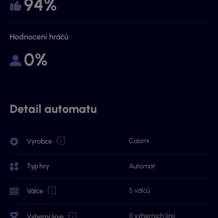
94%
Hodnocení hráčů
0%
Detail automatu
Casimi
Výrobce
Typ hry
Automat
5 válců
Válce
11 výherních linií
Výherní linie