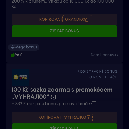
200 % k druhému vkladu od 15 000 Kč do 100 000
Kč
KOPÍROVAT
GRAND100
ZÍSKAT BONUS
Mega bonus
96%
Detail bonusu
REGISTRAČNÍ BONUS
PRO NOVÉ HRÁČE
100 Kč sázka zdarma s promokódem
„VYHRAJ100“
+ 333 Free spinů bonus pro nové hráče
KOPÍROVAT
VYHRAJ100
ZÍSKAT BONUS