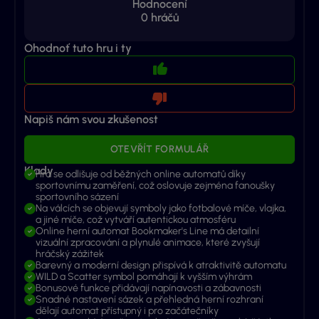
Hodnocení
0
hráčů
Ohodnoť tuto hru i ty
Napiš nám svou zkušenost
OTEVŘÍT FORMULÁŘ
Klady
Hra se odlišuje od běžných online automatů díky
sportovnímu zaměření, což oslovuje zejména fanoušky
sportovního sázení
Na válcích se objevují symboly jako fotbalové míče, vlajka,
a jiné míče, což vytváří autentickou atmosféru
Online herní automat Bookmaker's Line má detailní
vizuální zpracování a plynulé animace, které zvyšují
hráčský zážitek
Barevný a moderní design přispívá k atraktivitě automatu
WILD a Scatter symbol pomáhají k vyšším výhrám
Bonusové funkce přidávají napínavosti a zábavnosti
Snadné nastavení sázek a přehledná herní rozhraní
dělají automat přístupný i pro začátečníky