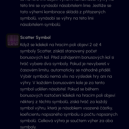
této linii se vynásobí násobitelem linie. Jestliže se
tato výherní kombinace skládá z přiřazených
symbolů, vynásobí se výhry na této linii
násobitelem symbolů.
Scatter Symbol
Když se kdekoli na hracím poli objeví 2 až 4
symboly Scatter, získáš stanovený počet
bonusových kol. Před zahájením bonusových kol si
hráč vybere dva symboly. Pokud je nevybereš v
časovém limitu, automaticky se náhodně přidělí.
Výběr symbolů nemá vliv na výsledek hry ani na
výhry. V každém bonusovém kole je za tento
symbol udělen násobitel. Pokud se během
bonusových roztočení kdekoli na hracím poli objeví
některý z těchto symbolů, získá hráč za každý
symbol výhru, která je násobkem vsazené částky,
koeficientu napsaného symbolu a počtu napsaných
symbolů. Celková výhra je součtem výher za oba
symboly.