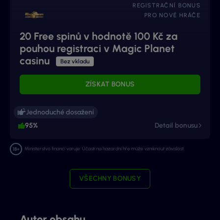
REGISTRAČNÍ BONUS
PRO NOVÉ HRÁČE
20 Free spinů v hodnotě 100 Kč za
pouhou registraci v Magic Planet
casinu
Bez vkladu
ZÍSKAT BONUS
Jednoduché dosažení
95%
Detail bonusu
Ministerstvo financí varuje: Účastí na hazardní hře může vzniknout závislost.
VŠECHNY BONUSY
Autor obsahu