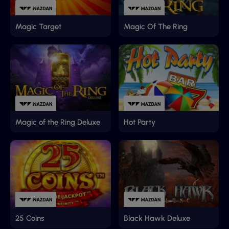
Magic Target
Magic Of The Ring
Magic of the Ring Deluxe
Hot Party
25 Coins
Black Hawk Deluxe