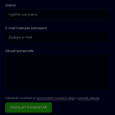
Jméno
E-mail (nebude zobrazen)
Obsah komentáře
Odeslaním souhlasíš se
zpracováním osobních údajů
a
pravidly diskuze
.
ODESLAT KOMENTÁŘ