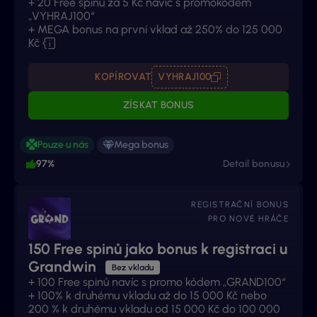
+ 20 Free spinů za 5 Kč navíc s promokódem
„VYHRAJ100“
+ MEGA bonus na první vklad až 250% do 125 000
Kč
KOPÍROVAT
VYHRAJ100
ZÍSKAT BONUS
Pouze u nás
Mega bonus
97%
Detail bonusu
REGISTRAČNÍ BONUS
PRO NOVÉ HRÁČE
150 Free spinů jako bonus k registraci u
Grandwin
Bez vkladu
+ 100 Free spinů navíc s promo kódem „GRAND100“
+ 100% k druhému vkladu až do 15 000 Kč nebo
200 % k druhému vkladu od 15 000 Kč do 100 000