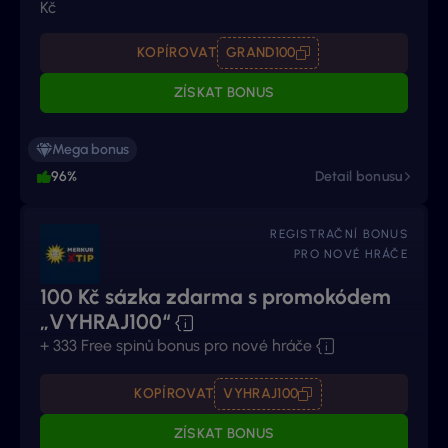
Kč
KOPÍROVAT
GRAND100
ZÍSKAT BONUS
Mega bonus
96%
Detail bonusu
REGISTRAČNÍ BONUS
PRO NOVÉ HRÁČE
100 Kč sázka zdarma s promokódem
„VYHRAJ100“
+ 333 Free spinů bonus pro nové hráče
KOPÍROVAT
VYHRAJ100
ZÍSKAT BONUS