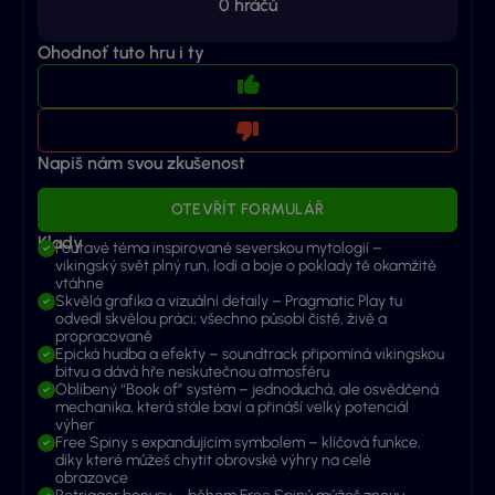
0
hráčů
Ohodnoť tuto hru i ty
Napiš nám svou zkušenost
OTEVŘÍT FORMULÁŘ
Klady
Poutavé téma inspirované severskou mytologií –
vikingský svět plný run, lodí a boje o poklady tě okamžitě
vtáhne
Skvělá grafika a vizuální detaily – Pragmatic Play tu
odvedl skvělou práci; všechno působí čistě, živě a
propracovaně
Epická hudba a efekty – soundtrack připomíná vikingskou
bitvu a dává hře neskutečnou atmosféru
Oblíbený “Book of” systém – jednoduchá, ale osvědčená
mechanika, která stále baví a přináší velký potenciál
výher
Free Spiny s expandujícím symbolem – klíčová funkce,
díky které můžeš chytit obrovské výhry na celé
obrazovce