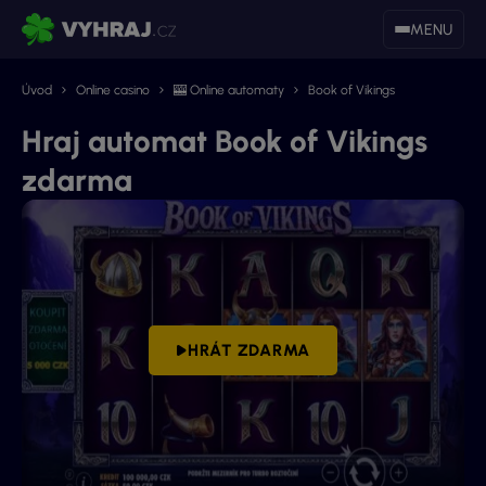
MENU
Úvod
Online casino
🎰 Online automaty
Book of Vikings
Hraj automat Book of Vikings
zdarma
HRÁT ZDARMA