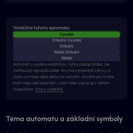
Volatilita tohoto automatu
Vysoká
Střední-Vysoká
Střední
Nízká-Střední
Nízká
Automat s vysokou volatilitou. Výhry padají zřídka, ale
mohou být opravdu velké. Hra má výraznější výkyvy a
často se může delší dobu nic netrefit, vhodné pro hráče,
kteří mají rádi adrenalin, vyšší riziko a pracují s větším
rozpočtem.
Více o volatilitě.
Téma automatu a základní symboly