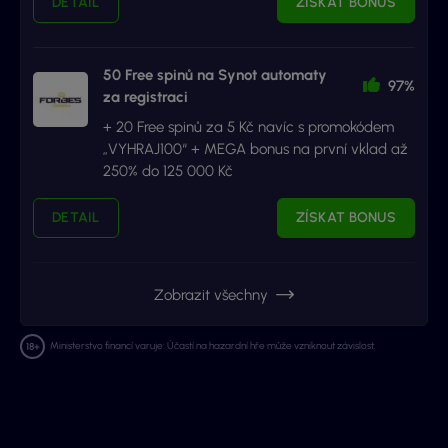
DETAIL
ZÍSKAT BONUS
50 Free spinů na Synot automaty
97%
za registraci
+ 20 Free spinů za 5 Kč navíc s promokódem
„VYHRAJ100“ + MEGA bonus na první vklad až
250% do 125 000 Kč
DETAIL
ZÍSKAT BONUS
Zobrazit všechny
Ministerstvo financí varuje: Účastí na hazardní hře může vzniknout závislost.