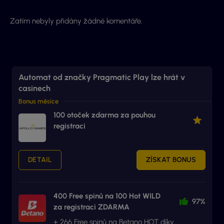
Zatím nebyly přidány žádné komentáře.
Automat od značky Pragmatic Play lze hrát v
casinech
Bonus měsíce
100 otoček zdarma za pouhou
registraci
DETAIL
ZÍSKAT BONUS
400 Free spinů na 100 Hot WILD
97%
za registraci ZDARMA
+ 266 Free spinů na Betano HOT díky