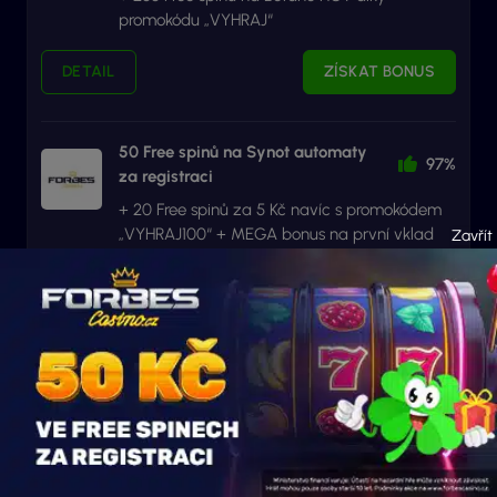
promokódu „VYHRAJ“
DETAIL
ZÍSKAT BONUS
50 Free spinů na Synot automaty
97%
za registraci
+ 20 Free spinů za 5 Kč navíc s promokódem
„VYHRAJ100“ + MEGA bonus na první vklad
až 250% do 125 000 Kč
DETAIL
ZÍSKAT BONUS
Zobrazit všechny
Ministerstvo financí varuje: Účastí na hazardní hře může vzniknout závislost.