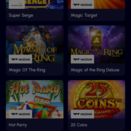
Super Serge
Magic Target
Magic Of The Ring
Magic of the Ring Deluxe
Hot Party
25 Coins