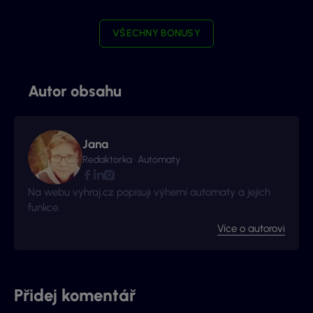
VŠECHNY BONUSY
Autor obsahu
Jana
Redaktorka · Automaty
Na webu vyhraj.cz popisuji výherní automaty a jejich
funkce.
Více o autorovi
Přidej komentář