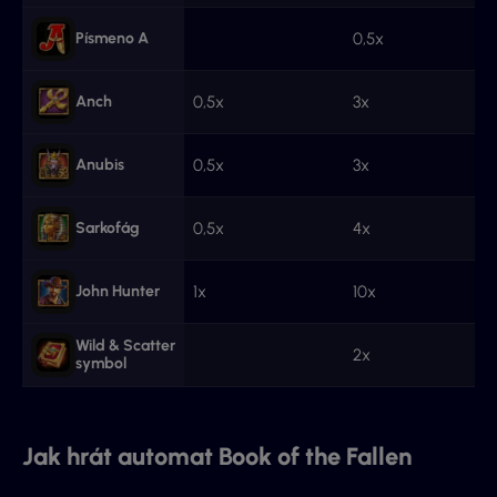
Písmeno A
0,5x
Anch
0,5x
3x
Anubis
0,5x
3x
Sarkofág
0,5x
4x
John Hunter
1x
10x
Wild & Scatter
2x
symbol
Jak hrát automat Book of the Fallen