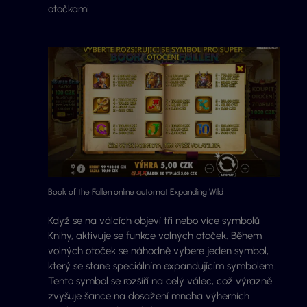
otočkami.
Book of the Fallen online automat Expanding Wild
Když se na válcích objeví tři nebo více symbolů
Knihy, aktivuje se funkce volných otoček. Během
volných otoček se náhodně vybere jeden symbol,
který se stane speciálním expandujícím symbolem.
Tento symbol se rozšíří na celý válec, což výrazně
zvyšuje šance na dosažení mnoha výherních