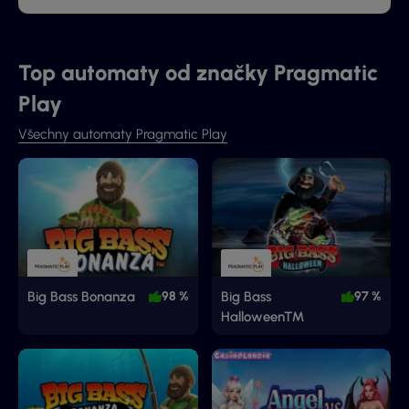
Top automaty od značky Pragmatic
Play
Všechny automaty Pragmatic Play
Big Bass Bonanza
98 %
Big Bass
97 %
Halloween™