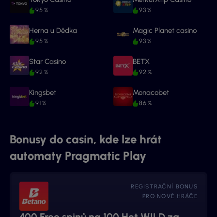
95 %
93 %
Herna u Dědka
Magic Planet casino
95 %
93 %
Star Casino
BETX
92 %
92 %
Kingsbet
Monacobet
91 %
86 %
Bonusy do casin, kde lze hrát
automaty Pragmatic Play
REGISTRAČNÍ BONUS
PRO NOVÉ HRÁČE
400 Free spinů na 100 Hot WILD za