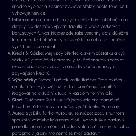
snadno vypínat a zapínat zvukové efekty podle toho, co ti
vyhovuje nejvíce.
Informace:
Informace ti poskytnou všechny potřebné herní
detaily. Najdeš zde výplatní tabulku a popis veškerých
bonusových funkcí. Najdeš zde také všechny další důležité
informace technického typu, které ti pomohou co nejlépe
využít herní potenciál.
Kredit & Sázka:
Měj vždy přehled o svém zůstatku a výši
sázky díky této části obrazovky. Můžeš snadno sledovat
svou situaci a upravovat výši sázky podle potřeby a
zbývajících kreditů.
Výše sázky:
Pomocí tlačítek vedle tlačítka Start můžeš
rychle měnit výši své sázky. To ti umožňuje flexibilně
reagovat na aktuální situaci v každém herním kole.
Start:
Tlačítkem Start spustíš jedno kolo hry manuálně.
Pokud by tě to nebavilo, můžeš využít funkci Autoplay.
Autoplay:
Díky funkci Autoplay se můžeš zbavit nutnosti
spouštění každého kola manuálně. Jednoduše si nastavíš
pravidlo, podle kterého se budou válce točit samy od sebe,
potažmo v jakém momentě se mají zastavit.