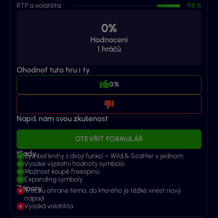
RTP a volatilita
95 %
0%
Hodnocení
1
hráčů
Ohodnoť tuto hru i ty
0%
Napiš nám svou zkušenost
OTEVŘÍT FORMULÁŘ
Klady
Symbol knihy s dvojí funkcí – Wild & Scatter v jednom
Vysoké výplatní hodnoty symbolů
Možnost koupě freespinů
Expanding symboly
Zápory
Trochu ohrané téma, do kterého je těžké vnést nový
nápad
Vysoká volatilita