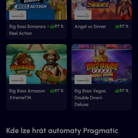
Big Bass Bonanza –
97 %
Angel vs Sinner
97 %
Reel Action
Big Bass Amazon
97 %
Big Bass Vegas
97 %
Xtreme™
Double Down
Deluxe
Kde lze hrát automaty Pragmatic