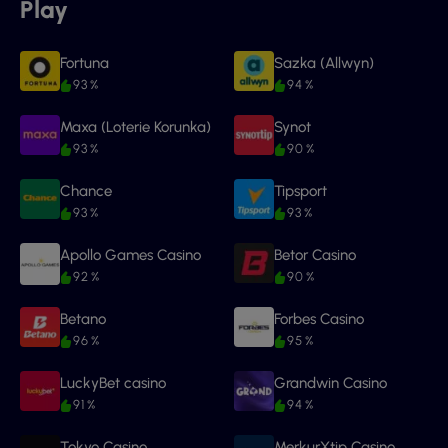
Play
Fortuna
Sazka (Allwyn)
93 %
94 %
Maxa (Loterie Korunka)
Synot
93 %
90 %
Chance
Tipsport
93 %
93 %
Apollo Games Casino
Betor Casino
92 %
90 %
Betano
Forbes Casino
96 %
95 %
LuckyBet casino
Grandwin Casino
91 %
94 %
Tokyo Casino
MerkurXtip Casino