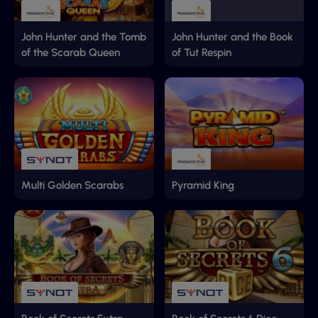
John Hunter and the Tomb
John Hunter and the Book
of the Scarab Queen
of Tut Respin
Multi Golden Scarabs
Pyramid King