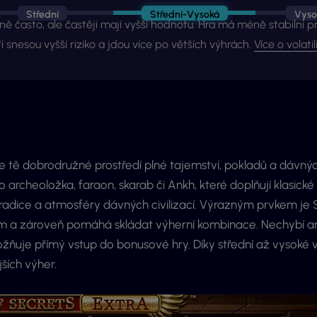
Střední
Střední-Vysoká
Vyso
ně často, ale častěji mají vyšší hodnotu. Hra má méně stabilní 
í snesou vyšší riziko a jdou více po větších výhrách.
Více o volatil
de tě dobrodružné prostředí plné tajemství, pokladů a dávný
 archeoložka, faraon, skarab či Ankh, které doplňují klasické 
 tradice a atmosféry dávných civilizací. Výrazným prvkem j
nům a zároveň pomáhá skládat výherní kombinace. Nechybí an
uje přímý vstup do bonusové hry. Díky střední až vysoké vo
ších výher.