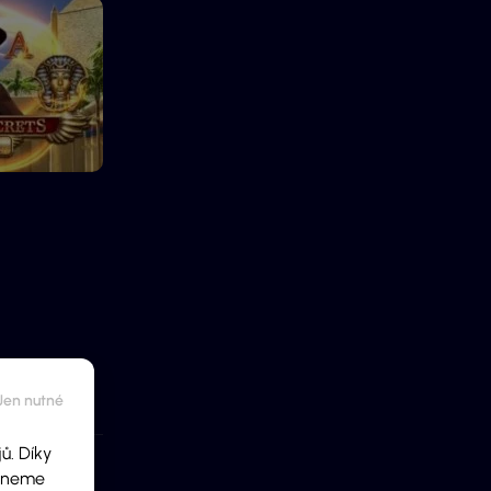
ů. Díky
soká
ídneme