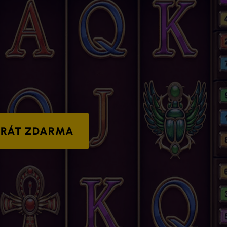
HRÁT ZDARMA