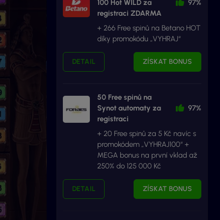
100 Hot WILD za
97%
registraci ZDARMA
+ 266 Free spinů na Betano HOT
díky promokódu „VYHRAJ“
DETAIL
ZÍSKAT BONUS
50 Free spinů na
Synot automaty za
97%
registraci
+ 20 Free spinů za 5 Kč navíc s
promokódem „VYHRAJ100“ +
MEGA bonus na první vklad až
250% do 125 000 Kč
DETAIL
ZÍSKAT BONUS