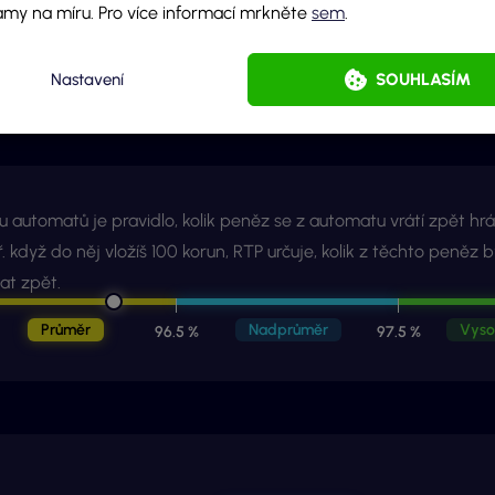
amy na míru. Pro více informací mrkněte
sem
.
Rozložení
5x3
Nastavení
SOUHLASÍM
u automatů je pravidlo, kolik peněz se z automatu vrátí zpět hr
. když do něj vložíš 100 korun, RTP určuje, kolik z těchto peněz 
at zpět.
Průměr
Nadprůměr
Vyso
96.5 %
97.5 %