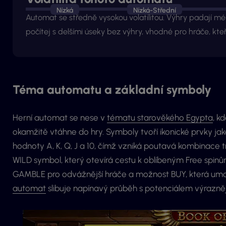
Nízká
Nízká-Střední
Automat se středně vysokou volatilitou. Výhry padají mé
počítej s delšími úseky bez výhry, vhodné pro hráče, kteř
Téma automatu a základní symboly
Herní automat se nese v
tématu starověkého Egypta
, k
okamžitě vtáhne do hry. Symboly tvoří ikonické prvky jako
hodnoty A, K, Q, J a 10, čímž vzniká poutavá kombinace
WILD symbol, který otevírá cestu k oblíbeným Free spi
GAMBLE pro odvážnější hráče a možnost BUY, která umožň
automat
slibuje napínavý průběh s potenciálem výrazněj