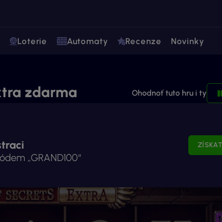
Loterie
Automaty
Recenze
Novinky
Extra zdarma
Ohodnoť tuto hru i ty
straci
ZÍSKA
o kódem „GRAND100“