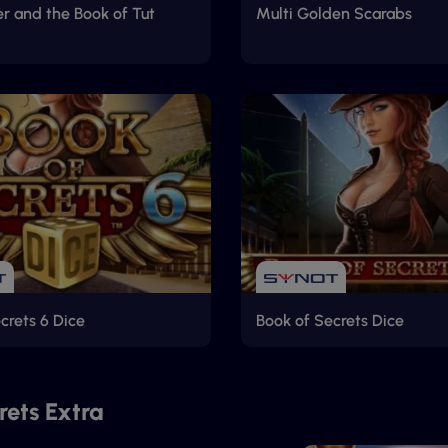
r and the Book of Tut
Multi Golden Scarabs
crets 6 Dice
Book of Secrets Dice
rets Extra