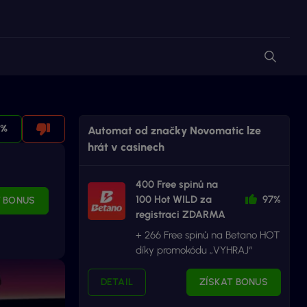
8%
Automat od značky Novomatic lze
hrát v casinech
400 Free spinů na
100 Hot WILD za
97%
T BONUS
registraci ZDARMA
+ 266 Free spinů na Betano HOT
díky promokódu „VYHRAJ“
DETAIL
ZÍSKAT BONUS