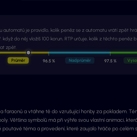
u automatů je pravidlo, kolik peněz se z automatu vrátí zpět hr
. když do něj vložíš 100 korun, RTP určuje, kolik z těchto peněz 
at zpět.
Průměr
Nadprůměr
Vyso
96.5 %
97.5 %
 a faraonů a vtáhne tě do vzrušující honby za pokladem. Té
oly. Většina symbolů má při výhře svou vlastní animaci, kte
vě poutavé téma a provedení, které zaujalo hráče po celém s