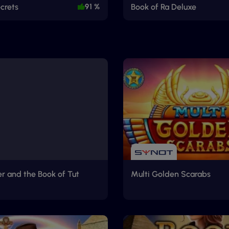
crets
91 %
Book of Ra Deluxe
r and the Book of Tut
Multi Golden Scarabs