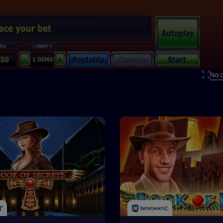
Nefunkční hra
Na 