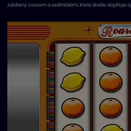
zdobeny ovocem a sedmičkami, které skvěle doplňuje s