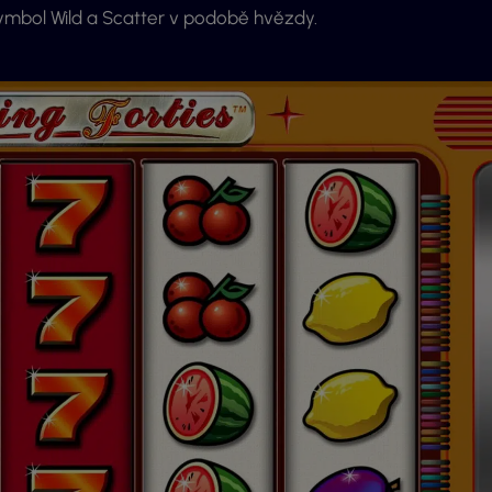
ymbol Wild a Scatter v podobě hvězdy.