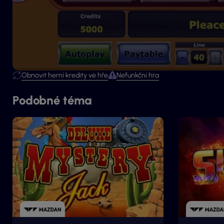
Bonusy na automaty
Obnovit herní kredity ve hře
Obnovit herní kredity ve hře
Nefunkční hra
Podobné téma