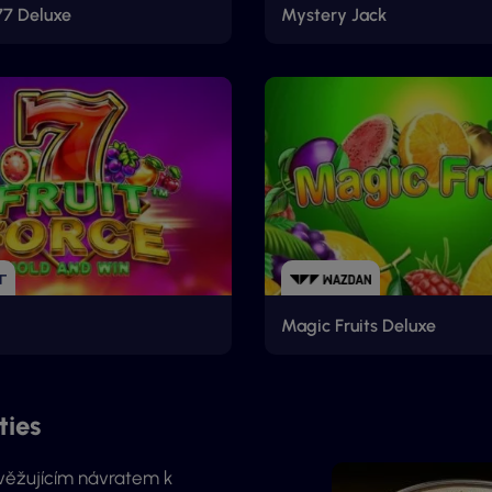
77 Deluxe
Mystery Jack
Magic Fruits Deluxe
ties
věžujícím návratem k