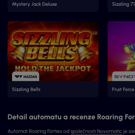
Mystery Jack Deluxe
Sizzling 7
Sizzling Bells
Fruit Force
Detail automatu a recenze Roaring For
Automat Roaring Forties od
společnosti Novomatic
je os