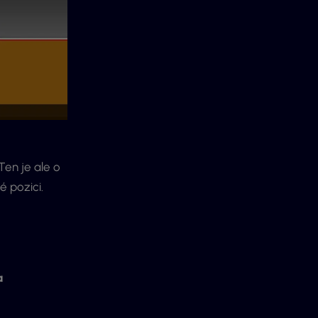
Ten je ale o
é pozici.
a