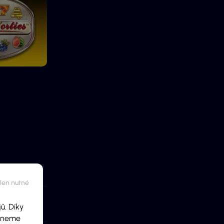
linií
ů. Díky
 777
ídneme