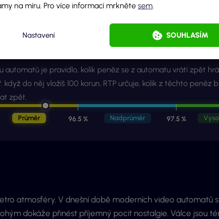
amy na míru. Pro více informací mrkněte
sem
.
Rozložení
5x4
Nastavení
SOUHLASÍM
u automatů je pravidlo, kolik peněz se z automatu vrátí zpět hr
. když do něj vložíš 100 korun, RTP určuje, kolik z těchto peněz 
at zpět.
Průměr
Nadprůměr
Vyso
96.5 %
97.5 %
retro atmosféry. V dnešní době moderních video automatů 
hým dokáže přinést příjemný pocit nostalgie. Válce jsou t