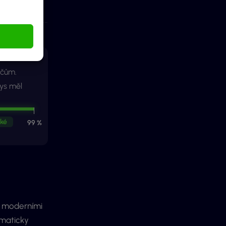
áčům.
bys měl
ké
99 %
s moderními
ématicky