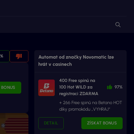
3%
Automat od značky Novomatic lze
hrát v casinech
400 Free spinů na
100 Hot WILD za
97%
T BONUS
registraci ZDARMA
+ 266 Free spinů na Betano HOT
díky promokódu „VYHRAJ“
DETAIL
ZÍSKAT BONUS