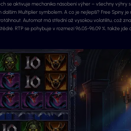
inech se aktivuje mechanika násobení výher – všechny výhry 
m dalším Multiplier symbolem. A co je nejlepší? Free Spiny j
otáhnout. Automat má střední až vysokou volatilitu, což z
 štědré. RTP se pohybuje v rozmezí 96,05-96,09 %, takže jde o