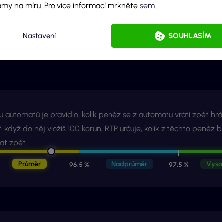
Volatilita
Vysoká
amy na míru. Pro více informací mrkněte
sem
.
Rozložení
5x3
Nastavení
SOUHLASÍM
u automatů je pravidlo, kolik peněz se z automatu vrátí zpět hr
. když do něj vložíš 100 korun, RTP určuje, kolik z těchto peněz 
at zpět.
Průměr
Nadprůměr
Vyso
96.5 %
97.5 %