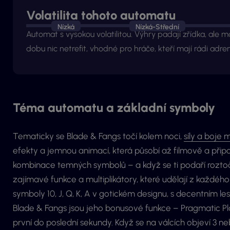
Volatilita tohoto automatu
Nízká
Nízká-Střední
Automat s vysokou volatilitou. Výhry padají zřídka, ale 
dobu nic netrefit, vhodné pro hráče, kteří mají rádi adren
Téma automatu a základní symboly
Tematicky se Blade & Fangs točí kolem noci,
síly a boje
efekty a jemnou animací, která působí až filmově a připo
kombinace temných symbolů – a když se ti podaří roztoč
zajímavé funkce a multiplikátory, které udělají z každéh
symboly 10, J, Q, K, A v gotickém designu, s decentním l
Blade & Fangs jsou jeho bonusové funkce – Pragmatic Pla
první do poslední sekundy. Když se na válcích objeví 3 ne