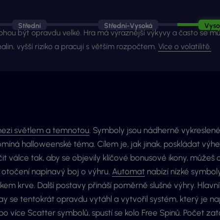
Střední
Střední-Vysoká
Vyso
mohou být opravdu velké. Hra má výraznější výkyvy a často se mů
alin, vyšší riziko a pracují s větším rozpočtem.
Více o volatilitě.
 mezi světlem a temnotou
. Symboly jsou nádherně vykreslené,
míná halloweenské téma. Cílem je, jak jinak, poskládat výhe
it válce tak, aby se objevily klíčové bonusové ikony, může
o otočení napínavý boj o výhru.
Automat
nabízí nízké symboly
eskem krve. Další postavy přináší poměrně slušné výhry. Hlav
y se tentokrát opravdu vytáhl a vytvořil systém, který je n
bo více Scatter symbolů, spustí se kolo Free Spinů. Počet zat