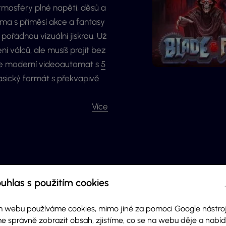
tmosféry plné napětí, děsů a
éma s příměsí akce a fantasy
s pořádnou vizuální jiskrou. Už
í válců, ale musíš projít bez
 je moderní videoautomat s
5
lasický formát s překvapivě
Více
uhlas s použitím cookies
Témata
Ostatní
 webu používáme cookies, mimo jiné za pomoci Google nástroj
e správně zobrazit obsah, zjistíme, co se na webu děje a nab