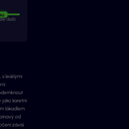
ká
že delší
 s lesklými
rní
š odemknout
 jako karetní
ním lákadlem
apínavý od
očení závisí