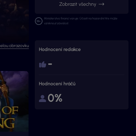
Zobrazit všechny
Ministerstvo financí varuje: Účastí na hazardní hře může
vzniknout závislost.
Zmenšit
celou obrazovku
Hodnocení redakce
-
Hodnocení hráčů
0%