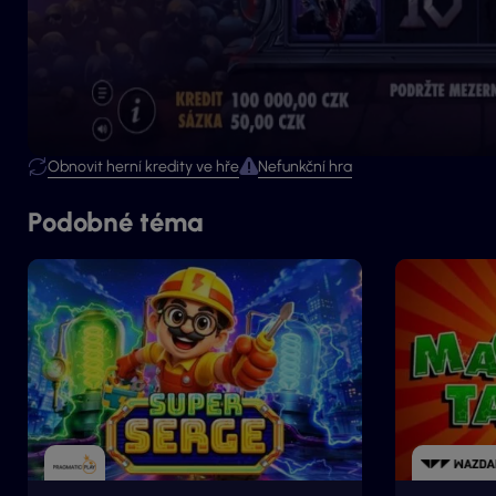
Bonusy na automaty
Obnovit herní kredity ve hře
Obnovit herní kredity ve hře
Nefunkční hra
Podobné téma