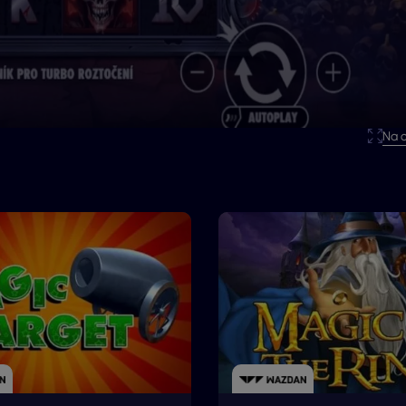
Nefunkční hra
Na 