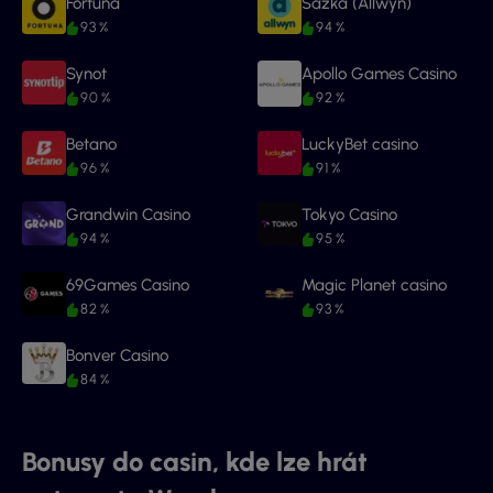
Fortuna
Sazka (Allwyn)
93 %
94 %
Synot
Apollo Games Casino
90 %
92 %
Betano
LuckyBet casino
96 %
91 %
Grandwin Casino
Tokyo Casino
94 %
95 %
69Games Casino
Magic Planet casino
82 %
93 %
Bonver Casino
84 %
Bonusy do casin, kde lze hrát