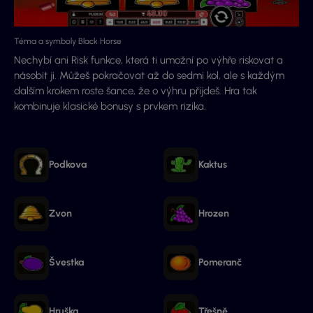
Téma a symboly Black Horse
Nechybí ani Risk funkce, která ti umožní po výhře riskovat a
násobit ji. Můžeš pokračovat až do sedmi kol, ale s každým
dalším krokem roste šance, že o výhru přijdeš. Hra tak
kombinuje klasické bonusy s prvkem rizika.
Podkova
Kaktus
Zvon
Hrozen
Švestka
Pomeranč
Hruška
Třešně