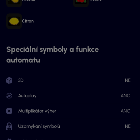
Citron
Speciální symboly a funkce
automatu
3D
NE
Autoplay
ANO
Multiplikátor výher
ANO
Uzamykání symbolů
NE