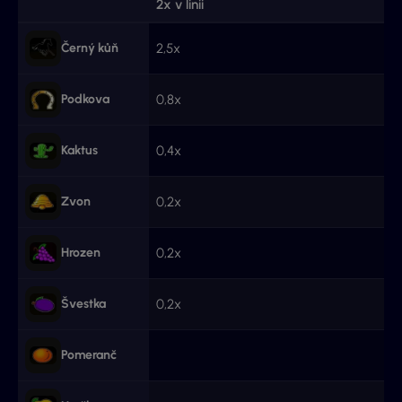
2x v linii
Černý kůň
2,5x
Podkova
0,8x
Kaktus
0,4x
Zvon
0,2x
Hrozen
0,2x
Švestka
0,2x
Pomeranč