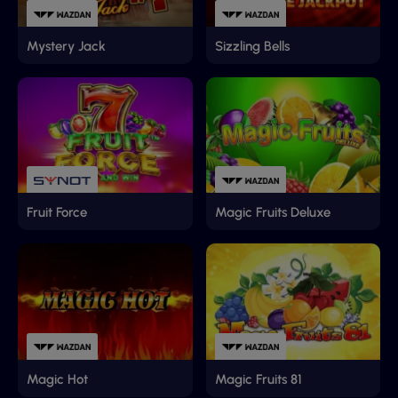
Mystery Jack
Sizzling Bells
Fruit Force
Magic Fruits Deluxe
Magic Hot
Magic Fruits 81