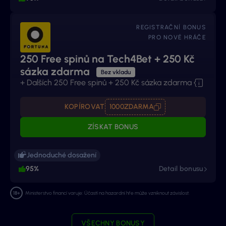
REGISTRAČNÍ BONUS
PRO NOVÉ HRÁČE
250 Free spinů na Tech4Bet + 250 Kč
sázka zdarma
Bez vkladu
+ Dalších 250 Free spinů + 250 Kč sázka zdarma
KOPÍROVAT
1000ZDARMA
ZÍSKAT BONUS
Jednoduché dosažení
95%
Detail bonusu
Ministerstvo financí varuje: Účastí na hazardní hře může vzniknout závislost.
VŠECHNY BONUSY