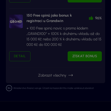
150 Free spinů jako bonus k
96%
registraci u Grandwin
+ 100 Free spinů navíc s promo kódem
„GRAND100“ + 100% k druhému vkladu až do
15 000 Kč nebo 200 % k druhému vkladu od 15
000 Kč do 100 000 Kč
DETAIL
ZÍSKAT BONUS
Zobrazit všechny
Ministerstvo financí varuje: Účastí na hazardní hře může vzniknout závislost.