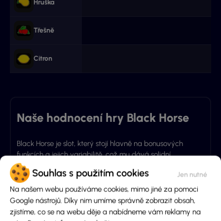
Hruška
Třešně
Citron
Naše hodnocení hry Black Horse
Black Horse je slot, který stojí hlavně na bonusových
funkcích a jejich variabilitě, což mu dává solidní
dynamiku. Coin bonus, Free spiny s podkovami, a
Souhlas s použitím cookies
především bonus s černým koněm vytvářejí kombinaci,
která dokáže přinést zajímavé výhry, zejména díky
Na našem webu používáme cookies, mimo jiné za pomoci
multiplikátoru x3. Na druhou stranu je základní hra
Google nástrojů. Díky nim umíme správně zobrazit obsah,
poměrně jednoduchá a bez bonusu nepůsobí tak
zjistíme, co se na webu děje a nabídneme vám reklamy na
atraktivně. Risk funkce přidává napětí, ale není pro