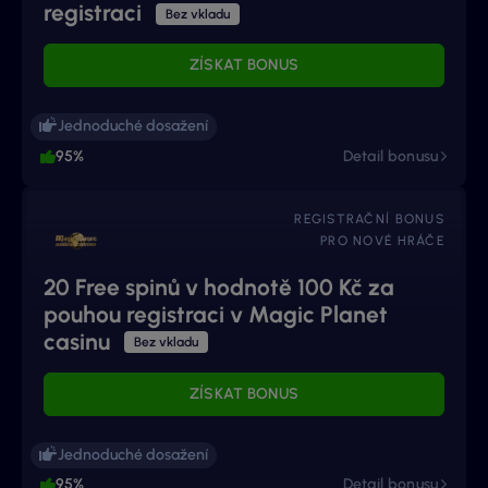
registraci
Bez vkladu
ZÍSKAT BONUS
Jednoduché dosažení
95%
Detail bonusu
REGISTRAČNÍ BONUS
PRO NOVÉ HRÁČE
20 Free spinů v hodnotě 100 Kč za
pouhou registraci v Magic Planet
casinu
Bez vkladu
ZÍSKAT BONUS
Jednoduché dosažení
95%
Detail bonusu