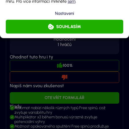
míru. Pro více informací mrkněte
sem
.
každého. Celkově jde o automat, který dokáže zabavit a
odměnit trpělivé hráče, ale zároveň není tak komplexní,
Nastavení
aby oslovil úplně všechny.
SOUHLASÍM
100%
Hodnocení
1
hráčů
Ohodnoť tuto hru i ty
100%
Napiš nám svou zkušenost
OTEVŘÍT FORMULÁŘ
Klady
Automat nabízí několik různých typů Free spinů, což
zvyšuje variabilitu hry
Multiplikátor x3 během bonusů výrazně zvyšuje
potenciální výhry
Možnost opakovaného spuštění Free spinů prodlužuje