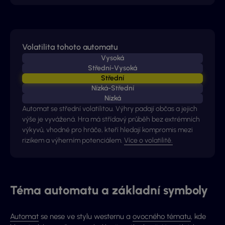
Volatilita tohoto automatu
Vysoká
Střední-Vysoká
Střední
Nízká-Střední
Nízká
Automat se střední volatilitou. Výhry padají občas a jejich
výše je vyvážená. Hra má střídavý průběh bez extrémních
výkyvů, vhodné pro hráče, kteří hledají kompromis mezi
rizikem a výherním potenciálem.
Více o volatilitě.
Téma automatu a základní symboly
Automat
se nese ve stylu westernu a
ovocného tématu
, kde