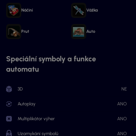
Náčiní
Vážka
Prut
Auto
Speciální symboly a funkce
automatu
3D
NE
Autoplay
ANO
Multiplikátor výher
ANO
Uzamykání symbolů
ANO