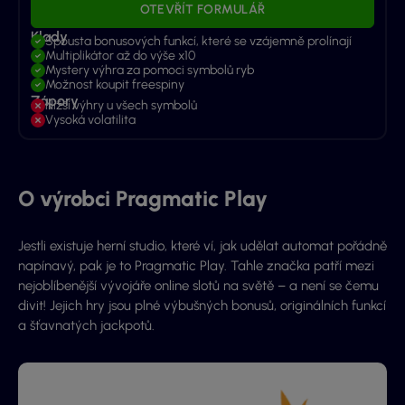
OTEVŘÍT FORMULÁŘ
Klady
Spousta bonusových funkcí, které se vzájemně prolínají
Multiplikátor až do výše x10
Mystery výhra za pomoci symbolů ryb
Možnost koupit freespiny
Zápory
Nižší výhry u všech symbolů
Vysoká volatilita
O výrobci Pragmatic Play
Jestli existuje herní studio, které ví, jak udělat automat pořádně
napínavý, pak je to Pragmatic Play. Tahle značka patří mezi
nejoblíbenější vývojáře online slotů na světě – a není se čemu
divit! Jejich hry jsou plné výbušných bonusů, originálních funkcí
a šťavnatých jackpotů.