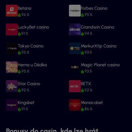
Betano
Forbes Casino
96 %
95 %
LuckyBet casino
Grandwin Casino
91 %
94 %
Tokyo Casino
MerkurXtip Casino
95 %
93 %
Herna u Dědka
Magic Planet casino
95 %
93 %
Star Casino
BETX
92 %
92 %
Kingsbet
Monacobet
91 %
86 %
Bonusy do casin, kde lze hrát