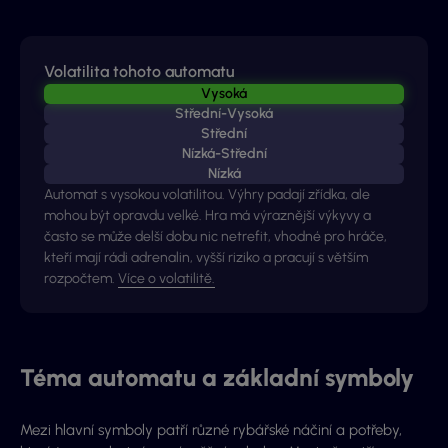
Volatilita tohoto automatu
Vysoká
Střední-Vysoká
Střední
Nízká-Střední
Nízká
Automat s vysokou volatilitou. Výhry padají zřídka, ale
mohou být opravdu velké. Hra má výraznější výkyvy a
často se může delší dobu nic netrefit, vhodné pro hráče,
kteří mají rádi adrenalin, vyšší riziko a pracují s větším
rozpočtem.
Více o volatilitě.
Téma automatu a základní symboly
Mezi hlavní symboly patří různé rybářské náčiní a potřeby,