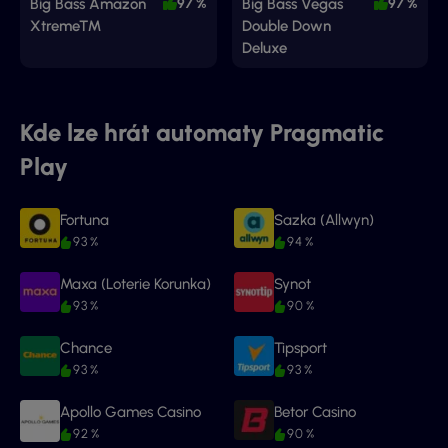
Big Bass Amazon
97 %
Big Bass Vegas
97 %
Xtreme™
Double Down
Deluxe
Kde lze hrát automaty Pragmatic
Play
Fortuna
Sazka (Allwyn)
93 %
94 %
Maxa (Loterie Korunka)
Synot
93 %
90 %
Chance
Tipsport
93 %
93 %
Apollo Games Casino
Betor Casino
92 %
90 %