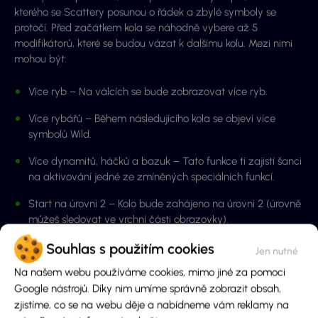
kterého se Scattery posunou o řádek a zbylé symboly se
protočí. Před začátkem kola se náhodně vybere až 5
modifikátorů, které se budou vázat k dalšímu kolu. Mezi nimi
mohou být:
Více ryb – Na válcích se bude zobrazovat více ryb.
Více rybářů – Během následujícího kola se objeví více
symbolů Wild.
Více dynamitů, háčků a bazuk – Tato funkce ti zajistí šanci
na aktivování jedné ze zmíněných speciálních funkcí.
Start na úrovni 2 – Kolo bude zahájeno na úrovni 2 (úrovně
můžeš sledovat ve vrchní části obrazovky).
+2 otočky – K celkovému počtu freespinů se přičtou další
Souhlas s použitím cookies
dvě otočky.
Na našem webu používáme cookies, mimo jiné za pomoci
Google nástrojů. Díky nim umíme správně zobrazit obsah,
zjistíme, co se na webu děje a nabídneme vám reklamy na