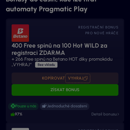
automaty Pragmatic Play
REGISTRAČNÍ BONUS
PRO NOVÉ HRÁČE
400 Free spinů na 100 Hot WILD za
registraci ZDARMA
+
266 Free spinů na Betano HOT díky promokódu
„VYHRAJ“
Bez vkladu
KOPÍROVAT
VYHRAJ
ZÍSKAT BONUS
Pouze u nás
Jednoduché dosažení
97%
Detail bonusu