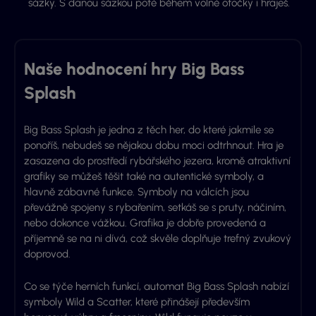
sázky. S danou sázkou poté během volné otočky i hraješ.
Naše hodnocení hry Big Bass
Splash
Big Bass Splash je jedna z těch her, do které jakmile se
ponoříš, nebudeš se nějakou dobu moci odtrhnout. Hra je
zasazena do prostředí rybářského jezera, kromě atraktivní
grafiky se můžeš těšit také na autentické symboly, a
hlavně zábavné funkce. Symboly na válcích jsou
převážně spojeny s rybařením, setkáš se s pruty, náčiním,
nebo dokonce vážkou. Grafika je dobře provedená a
příjemně se na ni dívá, což skvěle doplňuje trefný zvukový
doprovod.
Co se týče herních funkcí, automat Big Bass Splash nabízí
symboly Wild a Scatter, které přinášejí především