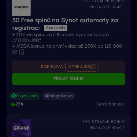
REGISTRAČNÍ BONUS
PRO NOVÉ HRÁČE
50 Free spinů na Synot automaty za
registraci
Bez vkladu
+ 20 Free spinů za 5 Kč navíc s promokódem
„VYHRAJ100“
+ MEGA bonus na první vklad až 250% do 125 000
Kč
KOPÍROVAT
VYHRAJ100
ZÍSKAT BONUS
Pouze u nás
Mega bonus
97%
Detail bonusu
REGISTRAČNÍ BONUS
PRO NOVÉ HRÁČE