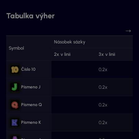
Tabulka výher
Násobek sázky
Symbol
2x v linii
3x v linii
Číslo 10
0,2x
Písmeno J
0,2x
Písmeno Q
0,2x
Písmeno K
0,2x