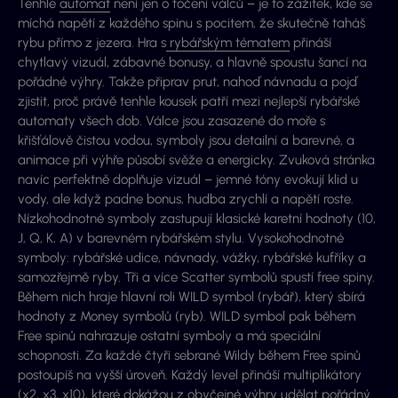
Tenhle
automat
není jen o točení válců – je to zážitek, kde se
míchá napětí z každého spinu s pocitem, že skutečně taháš
rybu přímo z jezera. Hra s
rybářským tématem
přináší
chytlavý vizuál, zábavné bonusy, a hlavně spoustu šancí na
pořádné výhry. Takže připrav prut, nahoď návnadu a pojď
zjistit, proč právě tenhle kousek patří mezi nejlepší rybářské
automaty všech dob. Válce jsou zasazené do moře s
křišťálově čistou vodou, symboly jsou detailní a barevné, a
animace při výhře působí svěže a energicky. Zvuková stránka
navíc perfektně doplňuje vizuál – jemné tóny evokují klid u
vody, ale když padne bonus, hudba zrychlí a napětí roste.
Nízkohodnotné symboly zastupují klasické karetní hodnoty (10,
J, Q, K, A) v barevném rybářském stylu. Vysokohodnotné
symboly: rybářské udice, návnady, vážky, rybářské kufříky a
samozřejmě ryby. Tři a více Scatter symbolů spustí free spiny.
Během nich hraje hlavní roli WILD symbol (rybář), který sbírá
hodnoty z Money symbolů (ryb). WILD symbol pak během
Free spinů nahrazuje ostatní symboly a má speciální
schopnosti. Za každé čtyři sebrané Wildy během Free spinů
postoupíš na vyšší úroveň. Každý level přináší multiplikátory
(x2, x3, x10), které dokážou z obyčejné výhry udělat pořádný