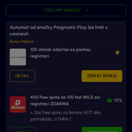
VŠECHNY BONUSY
Automat od značky Pragmatic Play lze hrát v
casinech
Bonus měsíce
100 otoček zdarma za pouhou
registraci
DETAIL
ZÍSKAT BONUS
400 Free spinů na 100 Hot WILD za
97%
registraci ZDARMA
+ 266 Free spinů na Betano HOT díky
promokódu „VYHRAJ“