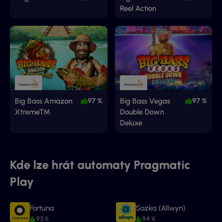
Reel Action
Big Bass Amazon
97 %
Big Bass Vegas
97 %
Xtreme™
Double Down
Deluxe
Kde lze hrát automaty Pragmatic
Play
Fortuna
Sazka (Allwyn)
93 %
94 %