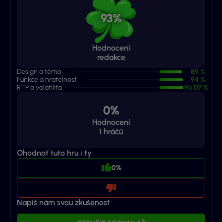
93%
Hodnocení
redakce
Design a téma
89 %
Funkce a hratelnost
94 %
RTP a volatilita
96.07 %
0%
Hodnocení
1
hráčů
Ohodnoť tuto hru i ty
0%
Napiš nám svou zkušenost