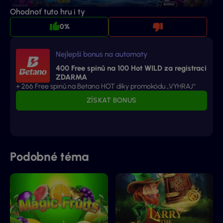
Ohodnoť tuto hru i ty
0%
Nejlepší bonus na automaty
400 Free spinů na 100 Hot WILD za registraci
ZDARMA
+ 266 Free spinů na Betano HOT díky promokódu „VYHRAJ“
ZÍSKAT BONUS
Podobné téma