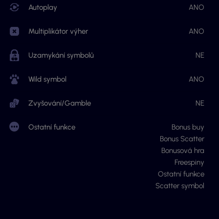
Autoplay
ANO
Multiplikátor výher
ANO
Uzamykání symbolů
NE
Wild symbol
ANO
Zvyšování/Gamble
NE
Ostatní funkce
Bonus buy
Bonus Scatter
Bonusová hra
Freespiny
Ostatní funkce
Scatter symbol