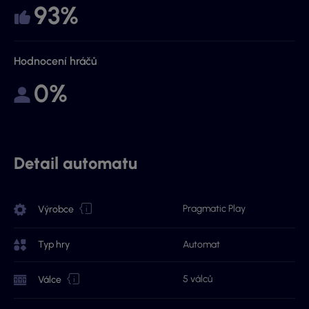
93%
Hodnocení hráčů
0%
Detail automatu
Pragmatic Play
Výrobce
Typ hry
Automat
5 válců
Válce