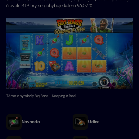
úlovek. RTP hry se pohybuje kolem 96,07 %.
Téma a symboly Big Bass – Keeping it Reel
Návnada
Udice