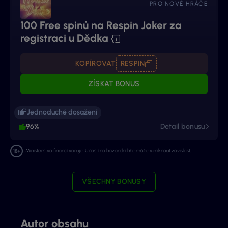
PRO NOVÉ HRÁČE
100 Free spinů na Respin Joker za
registraci u Dědka
KOPÍROVAT
RESPIN
ZÍSKAT BONUS
Jednoduché dosažení
96%
Detail bonusu
Ministerstvo financí varuje: Účastí na hazardní hře může vzniknout závislost.
VŠECHNY BONUSY
Autor obsahu