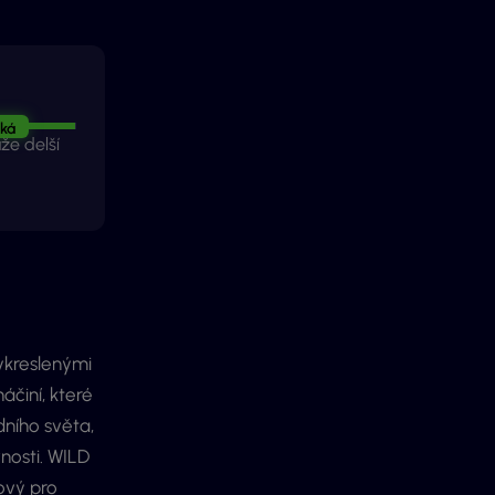
ká
že delší
vykreslenými
činí, které
dního světa,
nosti. WILD
ový pro