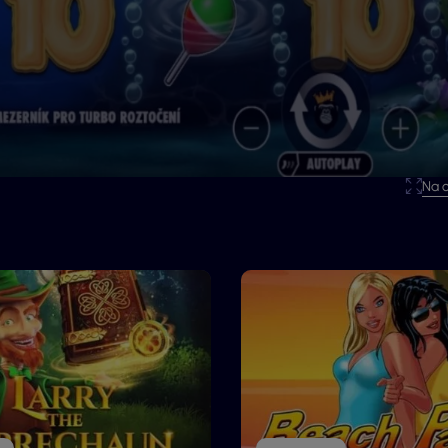
Nefunkční hra
Na 