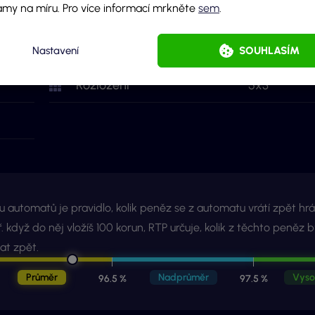
amy na míru. Pro více informací mrkněte
sem
.
Témata
Příroda
Volatilita
Vysoká
Nastavení
SOUHLASÍM
Rozložení
5x3
u automatů je pravidlo, kolik peněz se z automatu vrátí zpět hr
. když do něj vložíš 100 korun, RTP určuje, kolik z těchto peněz 
at zpět.
Průměr
Nadprůměr
Vyso
96.5 %
97.5 %