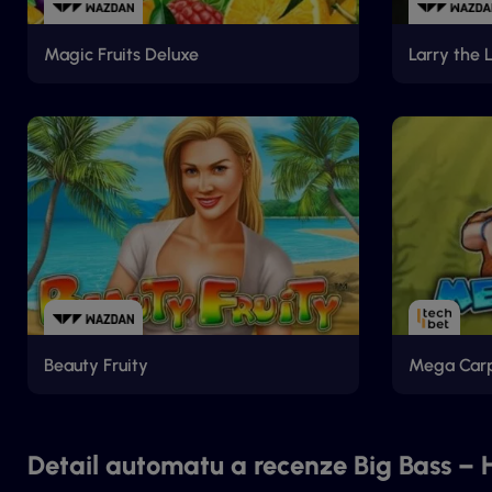
Magic Fruits Deluxe
Larry the 
Beauty Fruity
Mega Car
Detail automatu a recenze Big Bass 