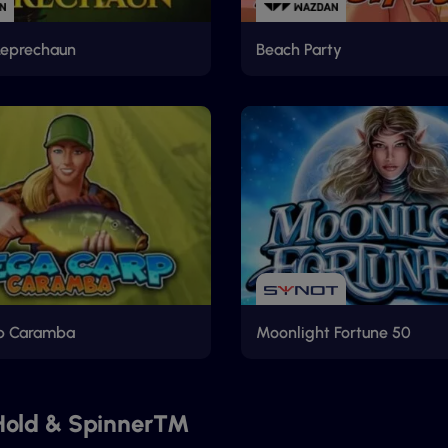
Leprechaun
Beach Party
p Caramba
Moonlight Fortune 50
– Hold & Spinner™