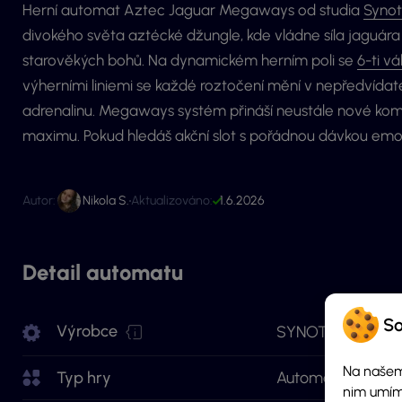
Herní automat Aztec Jaguar Megaways od studia
Syno
divokého světa aztécké džungle, kde vládne síla jaguára
starověkých bohů. Na dynamickém herním poli se
6-ti vá
výherními liniemi se každé roztočení mění v nepředvída
adrenalinu. Megaways systém přináší neustále nové kom
maximu. Pokud hledáš akční slot s pořádnou dávkou emocí
Autor:
Nikola S.
Aktualizováno:
1.6.2026
Detail automatu
So
Výrobce
SYNOT Games
Na našem
Typ hry
Automat
nim umím