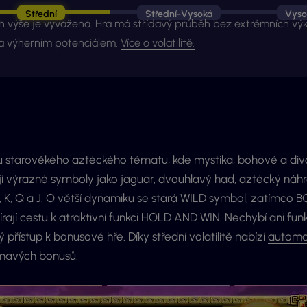
Střední
Střední-Vysoká
Vyso
jich výše je vyvážená. Hra má střídavý průběh bez extrémních vý
 a výherním potenciálem.
Více o volatilitě.
u
starověkého aztéckého tématu
, kde mystika, bohové a di
jí výrazné symboly jako jaguár, dvouhlavý had, aztécký náhr
A, K, Q a J. O větší dynamiku se stará WILD symbol, zatímco 
í cestu k atraktivní funkci HOLD AND WIN. Nechybí ani f
přístup k bonusové hře. Díky střední volatilitě nabízí
automa
ímavých bonusů.