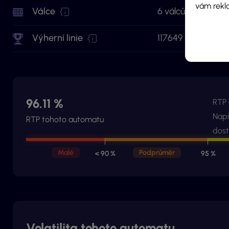
vám rekl
Válce
6 válců
Výherní linie
117649 výherních li
96.11 %
RTP 
Např
RTP tohoto automatu
dost
Malé
Podprůměr
< 90 %
95 %
Volatilita tohoto automatu