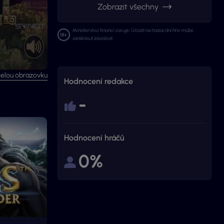
Zobrazit všechny
Ministerstvo financí varuje: Účastí na hazardní hře může
vzniknout závislost.
Zmenšit
celou obrazovku
Hodnocení redakce
-
Hodnocení hráčů
0%