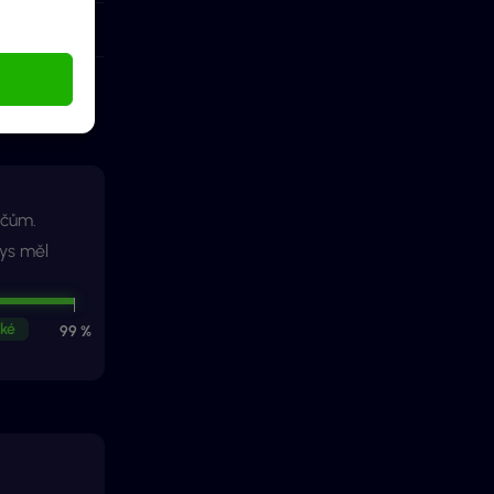
áčům.
bys měl
ké
99 %