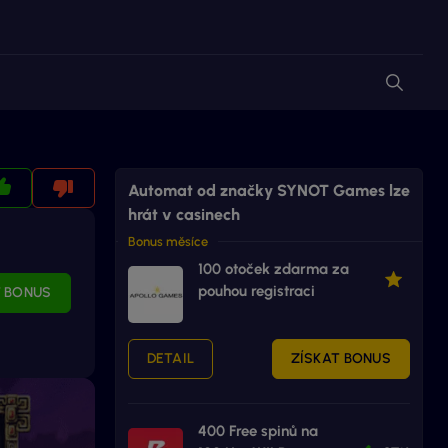
Automat od značky SYNOT Games lze
hrát v casinech
Bonus měsíce
100 otoček zdarma za
pouhou registraci
T BONUS
DETAIL
ZÍSKAT BONUS
400 Free spinů na